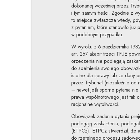
dokonanej wcześniej przez Tryb
i tym samym treści. Zgodnie z
to miejsce zwłaszcza wtedy, gdy
z pytaniem, które stanowiło już
w podobnym przypadku.
W wyroku z 6 października 198
art. 267 akapit trzeci TFUE pow
orzeczenia nie podlegają zaska
do spełnienia swojego obowiązku
istotne dla sprawy lub że dany 
przez Trybunał (niezależnie od
– nawet jeśli sporne pytania ni
prawa wspólnotowego jest tak oc
racjonalne wątpliwości.
Obowiązek zadania pytania prej
podlegają zaskarżeniu, podlegał
(ETPCz). ETPCz stwierdził, że a
do rzetelnego procesu sądowego