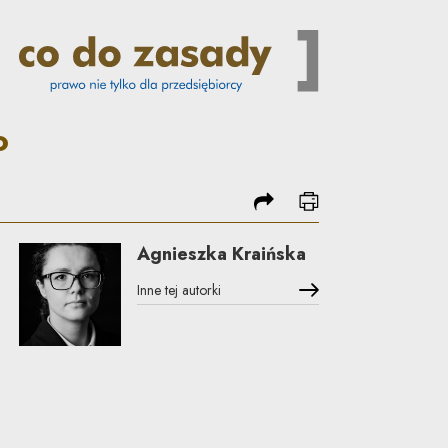
dy
o
podziel się
drukuj
Agnieszka Kraińska
Inne tej autorki