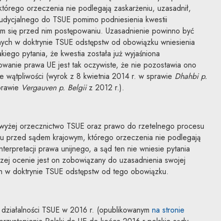
którego orzeczenia nie podlegają zaskarżeniu, uzasadnił,
judycjalnego do TSUE pomimo podniesienia kwestii
cym się przed nim postępowaniu. Uzasadnienie powinno być
ych w doktrynie TSUE odstępstw od obowiązku wniesienia
takiego pytania, że kwestia została już wyjaśniona
wanie prawa UE jest tak oczywiste, że nie pozostawia ono
ne wątpliwości (wyrok z 8 kwietnia 2014 r. w sprawie
Dhahbi p.
prawie
Vergauven p. Belgii
z 2012 r.).
yżej orzecznictwo TSUE oraz prawo do rzetelnego procesu
u przed sądem krajowym, którego orzeczenia nie podlegają
nterpretacji prawa unijnego, a sąd ten nie wniesie pytania
zej ocenie jest on zobowiązany do uzasadnienia swojej
h w doktrynie TSUE odstępstw od tego obowiązku.
działalności TSUE w 2016 r. (opublikowanym
na stronie
nk zostanie otwarty w nowym oknie