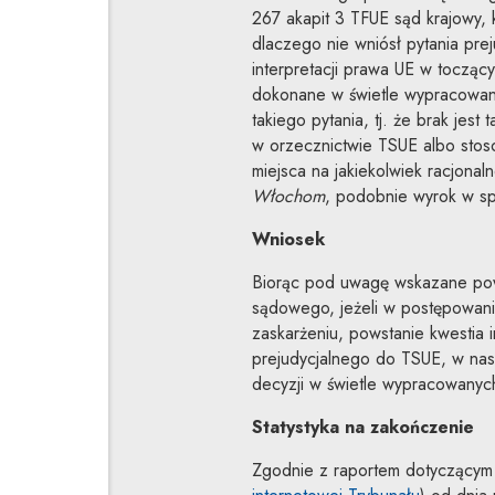
267 akapit 3 TFUE sąd krajowy, 
dlaczego nie wniósł pytania pre
interpretacji prawa UE w toczą
dokonane w świetle wypracowan
takiego pytania, tj. że brak jest 
w orzecznictwie TSUE albo stoso
miejsca na jakiekolwiek racjonal
Włochom
, podobnie wyrok w s
Wniosek
Biorąc pod uwagę wskazane pow
sądowego, jeżeli w postępowani
zaskarżeniu, powstanie kwestia i
prejudycjalnego do TSUE, w nas
decyzji w świetle wypracowanyc
Statystyka na zakończenie
Zgodnie z raportem dotyczącym 
Uwaga, li