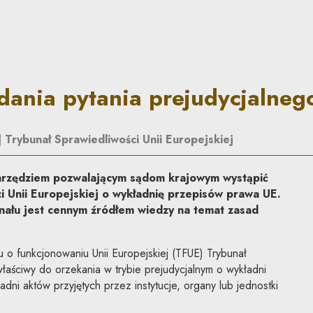
rejudycjalnego | Co do zasa
ania pytania prejudycjalneg
|
Trybunał Sprawiedliwości Unii Europejskiej
narzędziem pozwalającym sądom krajowym wystąpić
i Unii Europejskiej o wykładnię przepisów prawa UE.
ału jest cennym źródłem wiedzy na temat zasad
u o funkcjonowaniu Unii Europejskiej (TFUE) Trybunał
właściwy do orzekania w trybie prejudycjalnym o wykładni
adni aktów przyjętych przez instytucje, organy lub jednostki