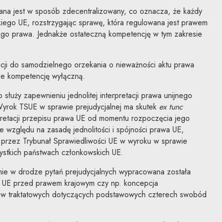
ana jest w sposób zdecentralizowany, co oznacza, że każdy
iego UE, rozstrzygając sprawę, która regulowana jest prawem
 tego prawa. Jednakże ostateczną kompetencję w tym zakresie
cji do samodzielnego orzekania o nieważności aktu prawa
ie kompetencję wyłączną.
o służy zapewnieniu jednolitej interpretacji prawa unijnego
. Wyrok TSUE w sprawie prejudycjalnej ma skutek
ex tunc
pretacji przepisu prawa UE od momentu rozpoczęcia jego
 względu na zasadę jednolitości i spójności prawa UE,
a przez Trybunał Sprawiedliwości UE w wyroku w sprawie
ystkich państwach członkowskich UE.
nie w drodze pytań prejudycjalnych wypracowana została
 UE przed prawem krajowym czy np. koncepcja
ów traktatowych dotyczących podstawowych czterech swobód