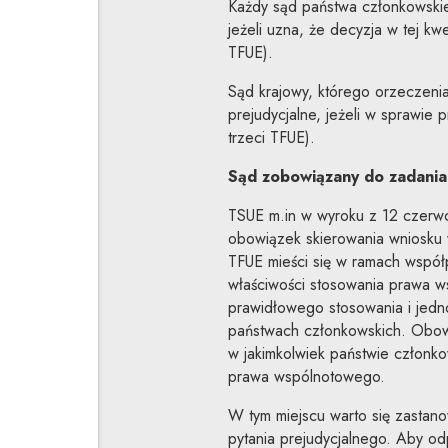
Każdy sąd państwa członkowskie
jeżeli uzna, że decyzja w tej kw
TFUE).
Sąd krajowy, którego orzeczenia
prejudycjalne, jeżeli w sprawie p
trzeci TFUE).
Sąd zobowiązany do zadania 
TSUE m.in w wyroku z 12 czer
obowiązek skierowania wniosku w 
TFUE mieści się w ramach współ
właściwości stosowania prawa w
prawidłowego stosowania i jedn
państwach członkowskich. Obow
w jakimkolwiek państwie członk
prawa wspólnotowego.
W tym miejscu warto się zastan
pytania prejudycjalnego. Aby od