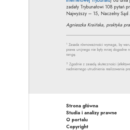
internetowej Trybunału
) od dnia
zadały Trybunałowi 108 pytań pr
Najwyższy – 15, Naczelny Sąd A
Agnieszka Kraińska, praktyka pr
1
Zasada równoważności wymaga, by warunk
prawa unijnego nie były mniej dogodne n
rangę.
2
Zgodnie z zasadą skuteczności (efektyw
nadmiernego utrudnienia realizowania pra
Strona główna
Studia i analizy prawne
O portalu
Copyright