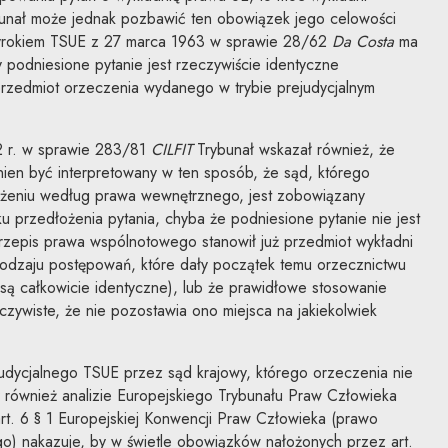
unał może jednak pozbawić ten obowiązek jego celowości
 wyrokiem TSUE z 27 marca 1963 w sprawie 28/62
Da Costa
ma
 podniesione pytanie jest rzeczywiście identyczne
 przedmiot orzeczenia wydanego w trybie prejudycjalnym
2 r. w sprawie 283/81
CILFIT
Trybunał wskazał również, że
inien być interpretowany w ten sposób, że sąd, którego
rżeniu według prawa wewnętrznego, jest zobowiązany
 przedłożenia pytania, chyba że podniesione pytanie nie jest
przepis prawa wspólnotowego stanowił już przedmiot wykładni
 rodzaju postępowań, które dały początek temu orzecznictwu
e są całkowicie identyczne), lub że prawidłowe stosowanie
zywiste, że nie pozostawia ono miejsca na jakiekolwiek
udycjalnego TSUE przez sąd krajowy, którego orzeczenia nie
 również analizie Europejskiego Trybunału Praw Człowieka
rt. 6 § 1 Europejskiej Konwencji Praw Człowieka (prawo
) nakazuje, by w świetle obowiązków nałożonych przez art.