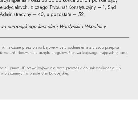
 przystąpienia Polski do UE do końca 2016 r polskie sądy
ejudycjalnych, z czego Trybunał Konstytucyjny – 1, Sąd
dministracyjny – 40, a pozostałe – 52.
awa europejskiego kancelarii Wardyński i Wspólnicy
i nałożone przez prawo krajowe w celu podniesienia z urzędu przepisu
iż warunki stosowania z urzędu uregulowań prawa krajowego mających tę samą
ności) prawa UE prawo krajowe nie może prowadzić do uniemożliwienia lub
w przyznanych w prawie Unii Europejskiej.