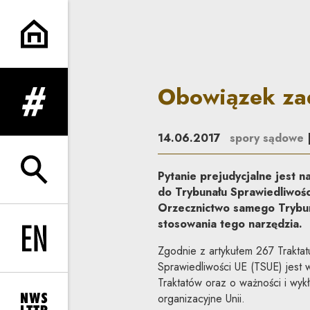
Obowiązek zadania pytania p
Obowiązek zad
rozwiń menu
14.06.2017
spory sądowe
Pytanie prejudycjalne jest 
rozwiń wyszukiwarkę
do Trybunału Sprawiedliwośc
Orzecznictwo samego Trybun
stosowania tego narzędzia.
Change language to EN
Zgodnie z artykułem 267 Traktat
Sprawiedliwości UE (TSUE) jest 
Traktatów oraz o ważności i wykł
organizacyjne Unii.