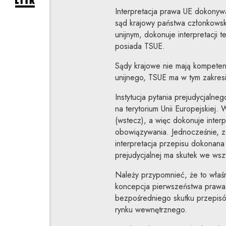
rozwiń formularz zapisu na newsletter
Interpretacja prawa UE dokonyw
sąd krajowy państwa członkowsk
unijnym, dokonuje interpretacji
posiada TSUE.
Sądy krajowe nie mają kompeten
unijnego, TSUE ma w tym zakres
Instytucja pytania prejudycjalneg
na terytorium Unii Europejskiej
(wstecz), a więc dokonuje inter
obowiązywania. Jednocześnie, ze
interpretacja przepisu dokonan
prejudycjalnej ma skutek we wsz
Należy przypomnieć, że to właś
koncepcja pierwszeństwa prawa
bezpośredniego skutku przepis
rynku wewnętrznego.