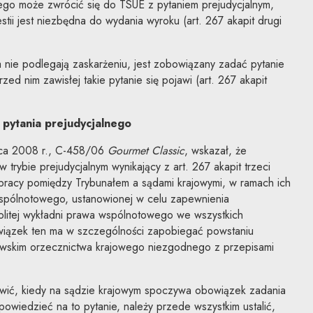
go może zwrócić się do TSUE z pytaniem prejudycjalnym,
estii jest niezbędna do wydania wyroku (art. 267 akapit drugi
 nie podlegają zaskarżeniu, jest zobowiązany zadać pytanie
rzed nim zawisłej takie pytanie się pojawi (art. 267 akapit
pytania prejudycjalnego
wca 2008 r., C-458/06
Gourmet Classic
, wskazał, że
trybie prejudycjalnym wynikający z art. 267 akapit trzeci
pracy pomiędzy Trybunałem a sądami krajowymi, w ramach ich
spólnotowego, ustanowionej w celu zapewnienia
olitej wykładni prawa wspólnotowego we wszystkich
iązek ten ma w szczególności zapobiegać powstaniu
owskim orzecznictwa krajowego niezgodnego z przepisami
owić, kiedy na sądzie krajowym spoczywa obowiązek zadania
powiedzieć na to pytanie, należy przede wszystkim ustalić,