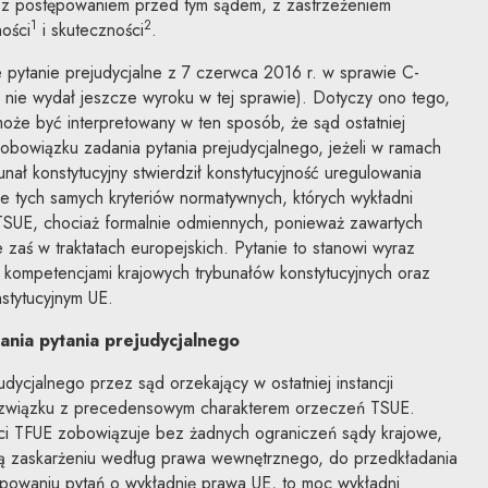
 z postępowaniem przed tym sądem, z zastrzeżeniem
1
2
ości
i skuteczności
.
 pytanie prejudycjalne z 7 czerwca 2016 r. w sprawie C-
 nie wydał jeszcze wyroku w tej sprawie). Dotyczy ono tego,
może być interpretowany w ten sposób, że sąd ostatniej
obowiązku zadania pytania prejudycjalnego, jeżeli w ramach
ał konstytucyjny stwierdził konstytucyjność uregulowania
e tych samych kryteriów normatywnych, których wykładni
TSUE, chociaż formalnie odmiennych, ponieważ zawartych
 zaś w traktatach europejskich. Pytanie to stanowi wyraz
 kompetencjami krajowych trybunałów konstytucyjnych oraz
stytucyjnym UE.
nia pytania prejudycjalnego
dycjalnego przez sąd orzekający w ostatniej instancji
 związku z precedensowym charakterem orzeczeń TSUE.
zeci TFUE zobowiązuje bez żadnych ograniczeń sądy krajowe,
ją zaskarżeniu według prawa wewnętrznego, do przedkładania
ępowaniu pytań o wykładnię prawa UE, to moc wykładni