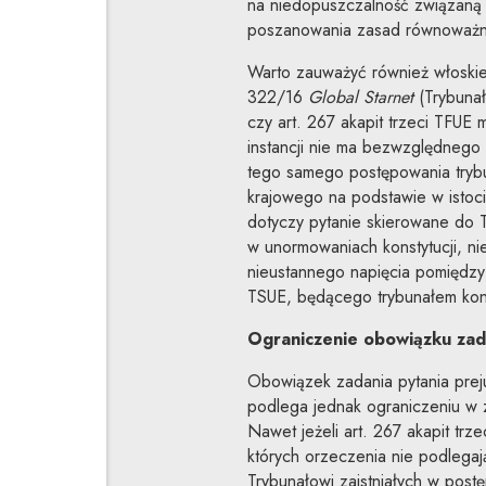
na niedopuszczalność związaną
poszanowania zasad równoważn
Warto zauważyć również włoskie
322/16
Global Starnet
(Trybunał
czy art. 267 akapit trzeci TFUE 
instancji nie ma bezwzględnego 
tego samego postępowania trybun
krajowego na podstawie w istoci
dotyczy pytanie skierowane do 
w unormowaniach konstytucji, nie
nieustannego napięcia pomiędzy
TSUE, będącego trybunałem kon
Ograniczenie obowiązku zada
Obowiązek zadania pytania preju
podlega jednak ograniczeniu w
Nawet jeżeli art. 267 akapit tr
których orzeczenia nie podlega
Trybunałowi zaistniałych w post