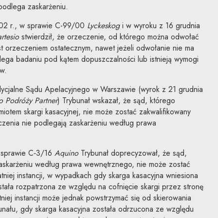
 podlega zaskarżeniu.
02 r., w sprawie C-99/00
Lyckeskog
i w wyroku z 16 grudnia
rtesio
stwierdził, że orzeczenie, od którego można odwołać
st orzeczeniem ostatecznym, nawet jeżeli odwołanie nie ma
lega badaniu pod kątem dopuszczalności lub istnieją wymogi
w.
ycjalne Sądu Apelacyjnego w Warszawie (wyrok z 21 grudnia
o Podróży Partner
) Trybunał wskazał, że sąd, którego
iotem skargi kasacyjnej, nie może zostać zakwalifikowany
eczenia nie podlegają zaskarżeniu według prawa
 sprawie C‑3/16
Aquino
Trybunał doprecyzował, że sąd,
zaskarżeniu według prawa wewnętrznego, nie może zostać
tniej instancji, w wypadkach gdy skarga kasacyjna wniesiona
tała rozpatrzona ze względu na cofnięcie skargi przez stronę
niej instancji może jednak powstrzymać się od skierowania
unału, gdy skarga kasacyjna została odrzucona ze względu