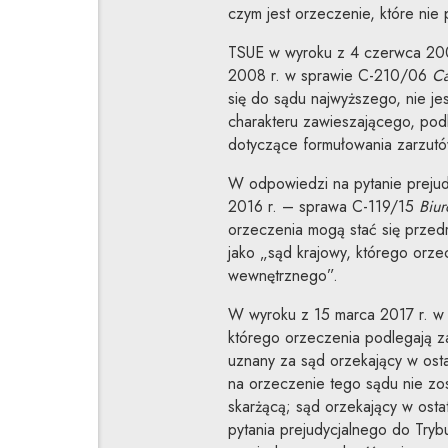
czym jest orzeczenie, które nie
TSUE w wyroku z 4 czerwca 20
2008 r. w sprawie C-210/06
Ca
się do sądu najwyższego, nie je
charakteru zawieszającego, pod
dotyczące formułowania zarzutó
W odpowiedzi na pytanie prejud
2016 r. – sprawa C-119/15
Biur
orzeczenia mogą stać się przedm
jako „sąd krajowy, którego orz
wewnętrznego”.
W wyroku z 15 marca 2017 r. w
którego orzeczenia podlegają 
uznany za sąd orzekający w osta
na orzeczenie tego sądu nie zos
skarżącą; sąd orzekający w ostat
pytania prejudycjalnego do Tryb