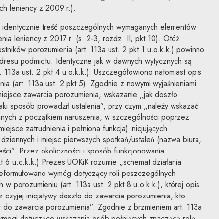
ch leniency z 2009 r.).
 identycznie treść poszczególnych wymaganych elementów
ia leniency z 2017 r. (s. 2-3, rozdz. II, pkt 10). Otóż
tników porozumienia (art. 113a ust. 2 pkt 1 u.o.k.k.) powinno
 adresu podmiotu. Identyczne jak w dawnych wytycznych są
. 113a ust. 2 pkt 4 u.o.k.k.). Uszczegółowiono natomiast opis
ia (art. 113a ust. 2 pkt 5). Zgodnie z nowymi wyjaśnieniami
iejsce zawarcia porozumienia, wskazanie „jak doszło
jaki sposób prowadził ustalenia”, przy czym „należy wskazać
anych z początkiem naruszenia, w szczególności poprzez
iejsce zatrudnienia i pełniona funkcja) inicjujących
 dziennych i miejsc pierwszych spotkań/ustaleń (nazwa biura,
 treści”. Przez okoliczności i sposób funkcjonowania
kt 6 u.o.k.k.) Prezes UOKiK rozumie „schemat działania
zeformułowano wymóg dotyczący roli poszczególnych
w porozumieniu (art. 113a ust. 2 pkt 8 u.o.k.k.), której opis
 czyjej inicjatywy doszło do zawarcia porozumienia, kto
w do zawarcia porozumienia”. Zgodnie z brzmieniem art. 113a
ymogi dotyczące wskazania osób pełniących znaczącą rolę