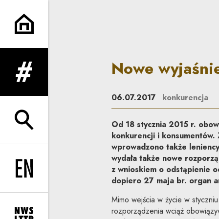
Nowe wyjaśnienia Prezesa UO
Nowe wyjaśnie
rozwiń menu
06.07.2017
konkurencja
Od 18 stycznia 2015 r. obow
rozwiń wyszukiwarkę
konkurencji i konsumentów. 
wprowadzono także leniency 
wydała także nowe rozporzą
z wnioskiem o odstąpienie od
Change language to EN
dopiero 27 maja br. organ 
Mimo wejścia w życie w styczniu
rozporządzenia wciąż obowiązyw