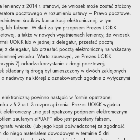
a leniency z 2014 r. stanowi, że wniosek może zostać złożony
peratora pocztowego w rozumieniu ustawy – Prawo pocztowe,
rednictwem środków komunikacji elektronicznej, w tym
zej, lub faksem. W ślad za tym przepisem Prezes UOKiK
rnetowej, a także w nowych wyjaśnieniach leniency, że wniosek
rali UOKiK lub w jednej z delegatur, przesłać pocztą
ej z delegatur, lub przesłać pocztą elektroniczną na wskazany
 pisemnej wniosku. Warto zauważyć, że Prezes UOKiK
 przypis 7) odradza korzystanie z drogi pocztowej;
k składany tą drogą był umieszczony w dwóch zaklejonych
ji o nadawcy na którejś z oznakowanych zgodnie z wytycznymi
 elektroniczną powinno nastąpić w formie opatrzonej
ika z § 2 ust. 3 rozporządzenia. Prezes UOKiK wyjaśnia
sek elektroniczny „nie jest opatrzony podpisem elektronicznym
filem zaufanym ePUAP” albo jest przesłany faksem,
yginału wniosku (lub jego kopii poświadczonej za zgodność
m do niego materiałem dowodowym w terminie 5 dni