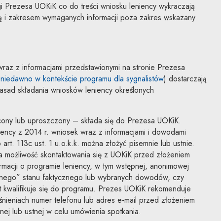
 Prezesa UOKiK co do treści wniosku leniency wykraczają
 i zakresem wymaganych informacji poza zakres wskazany
 wraz z informacjami przedstawionymi na stronie Prezesa
 niedawno w kontekście programu dla sygnalistów
) dostarczają
sad składania wniosków leniency określonych
cony lub uproszczony – składa się do Prezesa UOKiK.
ency z 2014 r. wniosek wraz z informacjami i dowodami
art. 113c ust. 1 u.o.k.k. można złożyć pisemnie lub ustnie.
na możliwość skontaktowania się z UOKiK przed złożeniem
ormacji o programie leniency, w tym wstępnej, anonimowej
znego” stanu faktycznego lub wybranych dowodów, czy
t kwalifikuje się do programu. Prezes UOKiK rekomenduje
nieniach numer telefonu lub adres e-mail przed złożeniem
nej lub ustnej w celu umówienia spotkania.