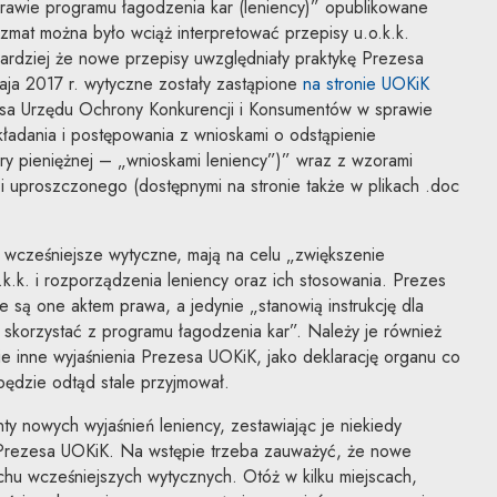
rawie programu łagodzenia kar (leniency)” opublikowane
zmat można było wciąż interpretować przepisy u.o.k.k.
ardziej że nowe przepisy uwzględniały praktykę Prezesa
Uwaga, l
aja 2017 r. wytyczne zostały zastąpione
na stronie UOKiK
sa Urzędu Ochrony Konkurencji i Konsumentów w sprawie
kładania i postępowania z wnioskami o odstąpienie
ry pieniężnej – „wnioskami leniency”)” wraz z wzorami
 uproszczonego (dostępnymi na stronie także w plikach .doc
y w nowym oknie
rty w nowym oknie
twarty w nowym oknie
 wcześniejsze wytyczne, mają na celu „zwiększenie
.k.k. i rozporządzenia leniency oraz ich stosowania. Prezes
e są one aktem prawa, a jedynie „stanowią instrukcję dla
skorzystać z programu łagodzenia kar”. Należy je również
ie inne wyjaśnienia Prezesa UOKiK, jako deklarację organu co
 będzie odtąd stale przyjmował.
 nowych wyjaśnień leniency, zestawiając je niekiedy
Prezesa UOKiK. Na wstępie trzeba zauważyć, że nowe
echu wcześniejszych wytycznych. Otóż w kilku miejscach,