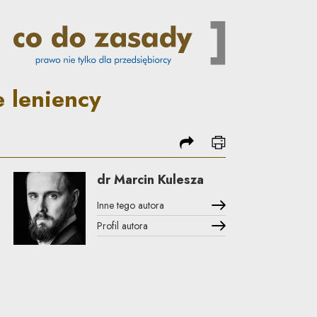
 do zasady
 leniency
podziel się
drukuj
dr Marcin Kulesza
Inne tego autora
Profil autora
Uwaga, link zostanie otwarty w nowym oknie