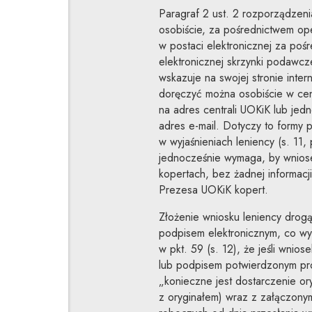
Paragraf 2 ust. 2 rozporządzeni
osobiście, za pośrednictwem o
w postaci elektronicznej za poś
elektronicznej skrzynki podawc
wskazuje na swojej stronie inte
doręczyć można osobiście w cent
na adres centrali UOKiK lub jedn
adres e-mail. Dotyczy to formy
w wyjaśnieniach leniency (s. 11,
jednocześnie wymaga, by wniose
kopertach, bez żadnej informac
Prezesa UOKiK kopert.
Złożenie wniosku leniency drogą
podpisem elektronicznym, co wyn
w pkt. 59 (s. 12), że jeśli wnio
lub podpisem potwierdzonym pro
„konieczne jest dostarczenie or
z oryginałem) wraz z załączony