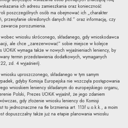
wskazania ich adresu zamieszkania oraz konieczność
ie roli poszczególnych osób ma obejmować ich „charakter
ań, przesyłanie określonych danych itd.” oraz informację, czy
 zawarcia porozumienia.
 wobec wniosku skróconego, składanego, gdy wnioskodawca
macji, ale chce „zarezerwować” sobie miejsce w kolejce
s UOKiK wymaga także w nowych wyjaśnieniach leniency, by
wany termin przedstawienia dodatkowych, wymaganych
 22, zd. 4 wyjaśnień).
ki wniosku uproszczonego, składanego w tym samym
ypadek, gdyby Komisja Europejska nie wszczęła postępowania
ego wnioskiem leniency składanym do europejskiego organu,
erenie Polski, Prezes UOKiK wyjaśnił, że jego zdaniem
wówczas, gdy złożenie wniosku leniency do Komisji
est to jednoznaczne na tle brzmienia art. 113f u.o.k.k., a moim
st dopuszczalny także już na etapie planowania wniosku