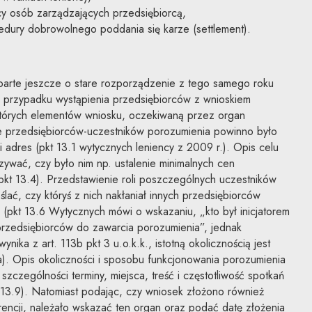
y osób zarządzających przedsiębiorcą,
edury dobrowolnego poddania się karze (settlement).
parte jeszcze o stare rozporządzenie z tego samego roku
 przypadku wystąpienia przedsiębiorców z wnioskiem
ektórych elementów wniosku, oczekiwaną przez organ
e przedsiębiorców-uczestników porozumienia powinno było
 adres (pkt 13.1 wytycznych leniency z 2009 r.). Opis celu
ywać, czy było nim np. ustalenie minimalnych cen
pkt 13.4). Przedstawienie roli poszczególnych uczestników
lać, czy któryś z nich nakłaniał innych przedsiębiorców
(pkt 13.6 Wytycznych mówi o wskazaniu, „kto był inicjatorem
 przedsiębiorców do zawarcia porozumienia”, jednak
ika z art. 113b pkt 3 u.o.k.k., istotną okolicznością jest
wa). Opis okoliczności i sposobu funkcjonowania porozumienia
zczególności terminy, miejsca, treść i częstotliwość spotkań
 13.9). Natomiast podając, czy wniosek złożono również
encji, należało wskazać ten organ oraz podać datę złożenia