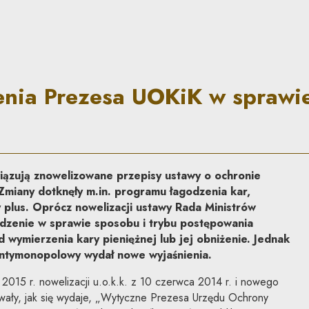
KiK w sprawie leniency | Co
nia Prezesa UOKiK w sprawie
iązują znowelizowane przepisy ustawy o ochronie
Zmiany dotknęły m.in. programu łagodzenia kar,
plus. Oprócz nowelizacji ustawy Rada Ministrów
dzenie w sprawie sposobu i trybu postępowania
 wymierzenia kary pieniężnej lub jej obniżenie. Jednak
antymonopolowy wydał nowe wyjaśnienia.
 2015 r. nowelizacji u.o.k.k. z 10 czerwca 2014 r. i nowego
ały, jak się wydaje, „Wytyczne Prezesa Urzędu Ochrony