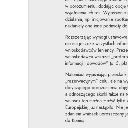
w porozumieniu, dodając opcję 
wyjaśnienia ich roli. Wyjaśnien
działania, np. inicjowanie spotk
nakłaniały one inne podmioty do
Rozszerzając wymogi ustawowe
nie ma jeszcze wszystkich infor
wnioskodawców leniency, Preze
wnioskodawca wskazał „prefero
informacji i dowodów” (s. 5, pkt
Natomiast wyjaśniając przesłan
„rezerwacyjnym” celu, ale na w
dotyczącego porozumienia objęt
a odnoszącego skutki także na t
wniosek ten można złożyć tylko 
Europejskiej już nastąpiło. Nie j
zdaniem wniosek uproszczony je
do Komisji.