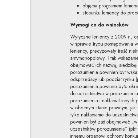
objęcia programem lenienc
stosunku leniency do proc
Wymogi co do wniosków
Wytyczne leniency z 2009 r., o
w sprawie trybu postępowania w
leniency, precyzowały treść ni
antymonopolowy. I tak wskazani
obejmować ich nazwę, siedzibę i
porozumienia powinien był wskaz
odsprzedaży lub podział rynku (
porozumienia powinno było okreś
do uczestnictwa w porozumieniu 
porozumienia i nakłaniał innych
w obecnym stanie prawnym, jak wyn
tylko nakłanianie do uczestnict
powinien był zaś obejmować „w s
uczestników porozumienia” (pkt
innemu organowi ochrony konkur