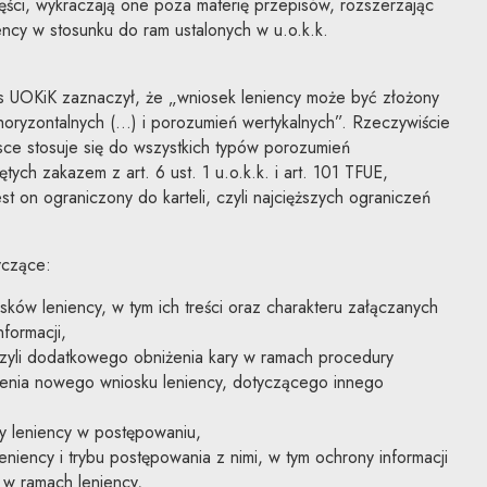
ści, wykraczają one poza materię przepisów, rozszerzając
ency w stosunku do ram ustalonych w u.o.k.k.
 UOKiK zaznaczył, że „wniosek leniency może być złożony
oryzontalnych (…) i porozumień wertykalnych”. Rzeczywiście
ce stosuje się do wszystkich typów porozumień
tych zakazem z art. 6 ust. 1 u.o.k.k. i art. 101 TFUE,
st on ograniczony do karteli, czyli najcięższych ograniczeń
yczące:
ów leniency, w tym ich treści oraz charakteru załączanych
formacji,
czyli dodatkowego obniżenia kary w ramach procedury
żenia nowego wniosku leniency, dotyczącego innego
 leniency w postępowaniu,
eniency i trybu postępowania z nimi, w tym ochrony informacji
w ramach leniency,