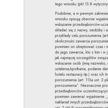
tego wniosku (pkt 13.8 wytyczny
Podobnie, a w pewnym zakresie
wniosku opisują obecnie wyjaśnien
wskazanie przedsiębiorców-uczes
składać się z nazwy, siedziby i
przykłady celu porozumienia (art
okoliczności zawarcia porozumien
powinien on obejmować czas i m
do jego zawarcia, kto z kim i w 
jak najwięcej szczegółów związ
wskazanie osób (imię nazwisko, m
ustalenia/spotkania, podanie dat
hotelu restauracji itp.) oraz ich
porozumienia (art. 113a ust. 2 p
porozumienia”. Nieznacznie pr
przedsiębiorców uczestniczących 
powinien zawierać wyjaśnienie „z
nakłaniał innych przedsiębiorcó
ust. 2 pkt 9 uszczegółowiono w