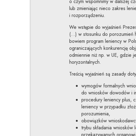
o czym wspomnimy w dalszej czę
lub zmieniając nieco zakres leni
i rozporządzeniu.
We wstępie do wyjaśnień Prezes
(…) w stosunku do porozumień h
bowiem program leniency w Pols
ograniczających konkurencję obję
odmiennie niż np. w UE, gdzie je
horyzontalnych.
Treścią wyjaśnień są zasady dot
wymogów formalnych wniosk
do wniosków dowodów i in
procedury leniency plus, 
leniency w przypadku zło
porozumienia,
obowiązków wnioskodawcy
trybu składania wniosków l
przekazywanych organowi 