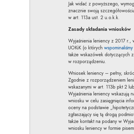
Jak widać z powyższego, wymogi
znacznie swoją szczegółowością
w art. 113a ust. 2 u.o.k.k.
Zasady składania wniosków
Wyjaśnienia leniency z 2017 r.,
UOKiK (o których
wspominaliśmy
także wskazówek dotyczących za
w rozporządzeniu.
Wniosek leniency – pełny, skró
Zgodnie z rozporządzeniem leni
wskazanymi w art. 113b pkt 2 lub 
Wyjaśnienia leniency wskazują 
wniosku w celu zasięgnięcia inf
oceny na podstawie „hipotetyc
zgłaszający się tą drogą podmio
także kontakt na podany w Wyjaś
wniosku leniency w formie pisem