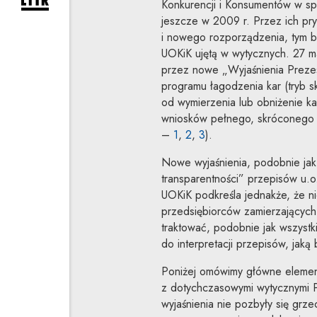
rozwiń formularz zapisu na newsletter
Konkurencji i Konsumentów w sp
jeszcze w 2009 r. Przez ich pry
i nowego rozporządzenia, tym b
UOKiK ujętą w wytycznych. 27 m
przez nowe „Wyjaśnienia Preze
programu łagodzenia kar (tryb s
od wymierzenia lub obniżenie ka
wniosków pełnego, skróconego i
Uwaga, link zostanie otwart
Uwaga, link zostanie otwa
Uwaga, link zostanie o
–
1
,
2
,
3
).
Nowe wyjaśnienia, podobnie jak
transparentności” przepisów u.o
UOKiK podkreśla jednakże, że ni
przedsiębiorców zamierzających 
traktować, podobnie jak wszystk
do interpretacji przepisów, jaką
Poniżej omówimy główne elementy
z dotychczasowymi wytycznymi 
wyjaśnienia nie pozbyły się grz