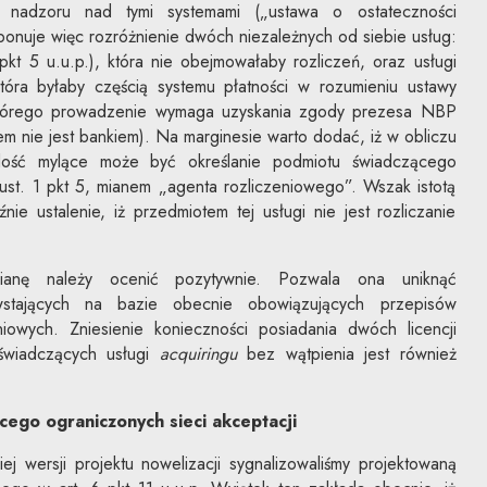
 nadzoru nad tymi systemami („ustawa o ostateczności
onuje więc rozróżnienie dwóch niezależnych od siebie usług:
1 pkt 5 u.u.p.), która nie obejmowałaby rozliczeń, oraz usługi
która byłaby częścią systemu płatności w rozumieniu ustawy
 którego prowadzenie wymaga uzyskania zgody prezesa NBP
em nie jest bankiem). Na marginesie warto dodać, iż w obliczu
ość mylące może być określanie podmiotu świadczącego
ust. 1 pkt 5, mianem „agenta rozliczeniowego”. Wszak istotą
ie ustalenie, iż przedmiotem tej usługi nie jest rozliczanie
ianę należy ocenić pozytywnie. Pozwala ona uniknąć
owstających na bazie obecnie obowiązujących przepisów
iowych. Zniesienie konieczności posiadania dwóch licencji
świadczących usługi
acquiringu
bez wątpienia jest również
cego ograniczonych sieci akceptacji
j wersji projektu nowelizacji sygnalizowaliśmy projektowaną