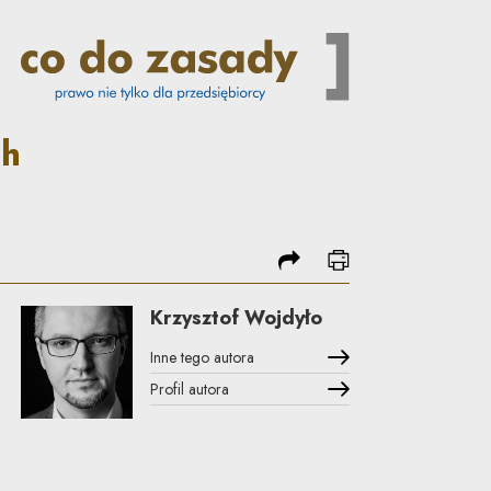
| Co do zasady
ch
podziel się
drukuj
Krzysztof Wojdyło
Inne tego autora
Profil autora
Uwaga, link zostanie otwarty w nowym oknie