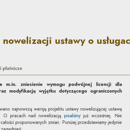
stawy o usługach płatniczych 
 nowelizacji ustawy o usługa
i płatnicze
e m.in. zniesienie wymogu podwójnej licencji dla
raz modyfikację wyjątku dotyczącego ograniczonych
wano najnowszą wersję projektu ustawy nowelizującej ustawę
p). O pracach nad nowelizacją
pisaliśmy
już wcześniej. Nie
 całości proponowanych zmian. Poniżej przedstawiamy jedynie
 zagadnień: