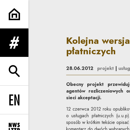
Kolejna wersja nowelizacji u
Kolejna wersja
rozwiń menu
płatniczych
28.06.2012
projekt
|
usług
rozwiń wyszukiwarkę
Obecny projekt przewiduj
agentów rozliczeniowych o
sieci akceptacji.
Change language to EN
12 czerwca 2012 roku opubliko
o usługach płatniczych (u.u.
sposób w krótkim tekście opisać
komentarz do dwóch wybranych