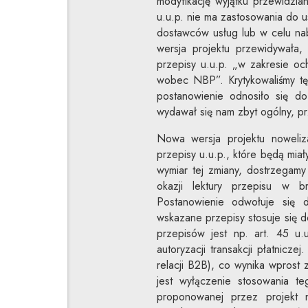
modyfikację wyjątku przewidzia
u.u.p. nie ma zastosowania do u
dostawców usług lub w celu na
wersja projektu przewidywała,
przepisy u.u.p. „w zakresie o
wobec NBP”. Krytykowaliśmy tę
postanowienie odnosiło się d
wydawał się nam zbyt ogólny, prz
Nowa wersja projektu noweliz
przepisy u.u.p., które będą mia
wymiar tej zmiany, dostrzegam
okazji lektury przepisu w 
Postanowienie odwołuje się d
wskazane przepisy stosuje się 
przepisów jest np. art. 45 u.
autoryzacji transakcji płatnicz
relacji B2B), co wynika wprost 
jest wyłączenie stosowania t
proponowanej przez projekt n