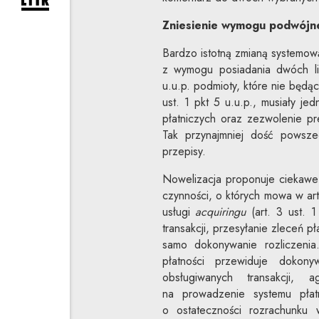
rozwiń formularz zapisu na newsletter
Zniesienie wymogu podwójnej
Bardzo istotną zmianą systemową
z wymogu posiadania dwóch li
u.u.p. podmioty, które nie będąc
ust. 1 pkt 5 u.u.p., musiały j
płatniczych oraz zezwolenie p
Tak przynajmniej dość powsze
przepisy.
Nowelizacja proponuje ciekawe
czynności, o których mowa w art.
usługi
acquiringu
(art. 3 ust. 
transakcji, przesyłanie zleceń p
samo dokonywanie rozliczenia
płatności przewiduje dokony
obsługiwanych transakcji,
na prowadzenie systemu płat
o ostateczności rozrachunku 