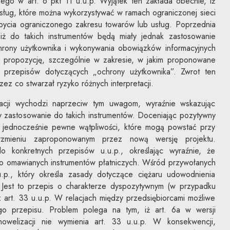
nego w art. 6 pkt 11 u.u.p. Wyjątek ten zakłada obecnie, iż
sług, które można wykorzystywać w ramach ograniczonej sieci
bycia ograniczonego zakresu towarów lub usług. Poprzednia
 iż do takich instrumentów będą miały jednak zastosowanie
chrony użytkownika i wykonywania obowiązków informacyjnych
 propozycję, szczególnie w zakresie, w jakim proponowane
o przepisów dotyczących „ochrony użytkownika”. Zwrot ten
ez co stwarzał ryzyko różnych interpretacji.
acji wychodzi naprzeciw tym uwagom, wyraźnie wskazując
ły zastosowanie do takich instrumentów. Doceniając pozytywny
y jednocześnie pewne wątpliwości, które mogą powstać przy
brzmieniu zaproponowanym przez nową wersję projektu.
o konkretnych przepisów u.u.p., określając wyraźnie, że
do omawianych instrumentów płatniczych. Wśród przywołanych
u.p., który określa zasady dotyczące ciężaru udowodnienia
ej. Jest to przepis o charakterze dyspozytywnym (w przypadku
z art. 33 u.u.p. W relacjach między przedsiębiorcami możliwe
ego przepisu. Problem polega na tym, iż art. 6a w wersji
owelizacji nie wymienia art. 33 u.u.p. W konsekwencji,