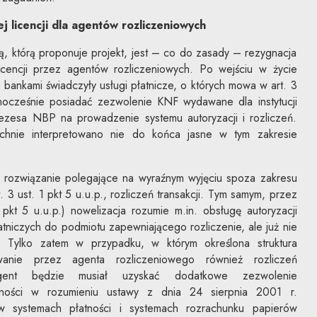
 licencji dla agentów rozliczeniowych
, którą proponuje projekt, jest – co do zasady – rezygnacja
cencji przez agentów rozliczeniowych. Po wejściu w życie
 bankami świadczyły usługi płatnicze, o których mowa w art. 3
ednocześnie posiadać zezwolenie KNF wydawane dla instytucji
rezesa NBP na prowadzenie systemu autoryzacji i rozliczeń.
chnie interpretowano nie do końca jasne w tym zakresie
 rozwiązanie polegające na wyraźnym wyjęciu spoza zakresu
 3 ust. 1 pkt 5 u.u.p., rozliczeń transakcji. Tym samym, przez
1 pkt 5 u.u.p.) nowelizacja rozumie m.in. obsługę autoryzacji
łatniczych do podmiotu zapewniającego rozliczenie, ale już nie
. Tylko zatem w przypadku, w którym określona struktura
wanie przez agenta rozliczeniowego również rozliczeń
 agent będzie musiał uzyskać dodatkowe zezwolenie
ności w rozumieniu ustawy z dnia 24 sierpnia 2001 r.
w systemach płatności i systemach rozrachunku papierów