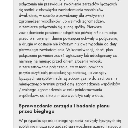
połączenia nie przewiduje zwolnienia zarządów łączących
się spółek z obowiązku zawiadomienia wspólników
dwukrotnie, w sposób przewidziany dla zwoływania
zgromadzeń wspólników lub walnych zgromadzeń,
o zamiarze połączenia się z inną spółką. Pierwsze
zawiadomienie powinno nastąpić nie później niż na miesiąc
przed planowanym dniem powzięcia uchwały o połączeniu,
a drugie w odstępie nie krótszym niż dwa tygodnie od daty
pierwszego zawiadomienia. W konsekwencji, choć plan
połączenia powinien zostać ogłoszony lub udostępniony co
najmniej na miesiąc przed dniem złożenia wniosku
o zarejestrowanie połączenia, co w teorii powinno
przyśpieszyć całą procedurę łączeniową, to zarządy
łączących się spółek nadal są zobowiązane do zachowania
miesięcznego terminu przed datą zgromadzenia wspólników
/ walnego zgromadzenia w celu poinformowania
wspólników, co z kolei może wydłużyć cały proces.
Sprawozdanie zarządu i badanie planu
przez biegłego
W przypadku uproszczonego łączenia zarządy łączących się
spółek nie muszą sporządzać sprawozdania uzasadniającego