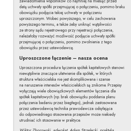
zawiadomienia wspólników co najmniej na miesiąc przed
datą uchwały spółki przejmującej o połączeniu, pomimo braku
obowiązku podjęcia takiej uchwały w połączeniu
uproszczonym. Wobec powyższego, w celu zachowania
powyższego terminu, a także żeby uniknąć wątpliwości
ze strony sądu rejestrowego przy rejestracji połączenia,
należałoby rozważyć możliwość podjęcia uchwały spółki
przejmującej o połączeniu, pomimo zwolnienia z tego
obowiązku przez ustawodawcę.
Uproszczone łączenie – nasza ocena
Uproszczona procedura łączenia spółek kapitałowych stanowi
niewątpliwie znaczące ułatwienie dla spółek, w których
struktura właścicielska nie jest skomplikowana i szanse
na naruszenie interesów właścicielskich są znikome. Przepisy
wyłączają wiele obowiązkowych elementów łączenia dla
spółek kapitałowych (np. brak obowiązku poddania planu
połączenia badaniu przez biegłego), jednak zastosowana
przez ustawodawcę technika prawodawcza odsyłająca
do odpowiedniego stosowania przepisów może niekiedy
utrudniać ich stosowanie w praktyce.
Wiktor Zborowski, adwokat, Adam Strzelecki, praktyka