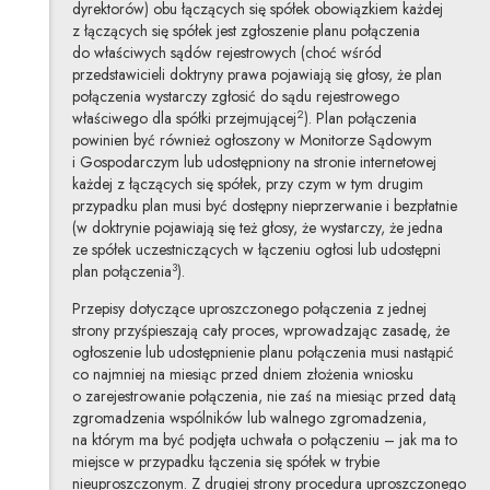
dyrektorów) obu łączących się spółek obowiązkiem każdej
z łączących się spółek jest zgłoszenie planu połączenia
do właściwych sądów rejestrowych (choć wśród
przedstawicieli doktryny prawa pojawiają się głosy, że plan
połączenia wystarczy zgłosić do sądu rejestrowego
2
właściwego dla spółki przejmującej
). Plan połączenia
powinien być również ogłoszony w Monitorze Sądowym
i Gospodarczym lub udostępniony na stronie internetowej
każdej z łączących się spółek, przy czym w tym drugim
przypadku plan musi być dostępny nieprzerwanie i bezpłatnie
(w doktrynie pojawiają się też głosy, że wystarczy, że jedna
ze spółek uczestniczących w łączeniu ogłosi lub udostępni
3
plan połączenia
).
Przepisy dotyczące uproszczonego połączenia z jednej
strony przyśpieszają cały proces, wprowadzając zasadę, że
ogłoszenie lub udostępnienie planu połączenia musi nastąpić
co najmniej na miesiąc przed dniem złożenia wniosku
o zarejestrowanie połączenia, nie zaś na miesiąc przed datą
zgromadzenia wspólników lub walnego zgromadzenia,
na którym ma być podjęta uchwała o połączeniu – jak ma to
miejsce w przypadku łączenia się spółek w trybie
nieuproszczonym. Z drugiej strony procedura uproszczonego