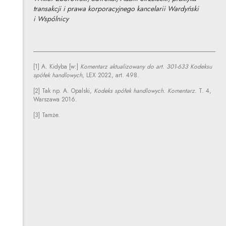
transakcji i prawa korporacyjnego kancelarii Wardyński
i Wspólnicy
[1] A. Kidyba [w:]
Komentarz aktualizowany do art. 301-633 Kodeksu
spółek handlowych
, LEX 2022, art. 498.
[2] Tak np. A. Opalski,
Kodeks spółek handlowych. Komentarz.
T. 4,
Warszawa 2016.
[3] Tamże.
Wiktor Zborowski
Inne tego autora
Profil autora
Uwaga, link zostanie otwarty w nowym oknie
Adam Strzelecki
Inne tego autora