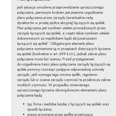
Jeśli sytuacja umożliwia przeprowadzenie uproszczonego
połączenia, pierwszym krokiem jest pisemne uzgodnienie
planu połączenia przez zarządy (ewentualnie radę
dyrektorów w prostej spółce akcyjnej) łączących się spółek.
Plan połączenia jest wynikiem ustaleń prowadzonych przez
zarządy łączących się spółek, a często także wynikiem ustaleń
dokonywanych ze wspólnikami bądź akcjonariuszami
1
łączących się spółek
. Obligatoryjne elementy planu
połączenia wymienione są w przepisach dotyczących łączenia
się spółek (konkretnie w art. 499 k.s.h.), jednak zakres planu
połączenia może być szerszy. Przed przystąpieniem
do uzgadniania treści planu połączenia zarządy łączących się
spółek powinny rozważyć podjęcie odpowiedniej uchwały
zarządu, jeśli wymaga tego umowa spółki, regulamin
zarządu lub w ocenie zarządu czynność ta przekracza zakres
zwykłych czynności. W przypadku omawianego
uproszczonego łączenia obowiązkowymi elementami planu
połączenia będą:
typ, firma i siedziba każdej z łączących się spółek oraz
sposób łączenia,
prawa przyznane przez spółkę przejmującą