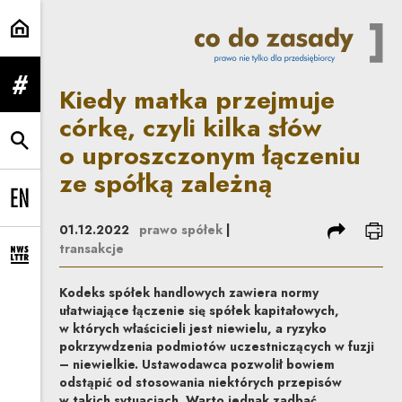
Kiedy matka przejmuje córkę, czy
Kiedy matka przejmuje
rozwiń menu
córkę, czyli kilka słów
o uproszczonym łączeniu
rozwiń wyszukiwarkę
ze spółką zależną
Change language to EN
podziel się
dru
01.12.2022
prawo spółek
|
transakcje
rozwiń formularz zapisu na newsletter
Kodeks spółek handlowych zawiera normy
ułatwiające łączenie się spółek kapitałowych,
w których właścicieli jest niewielu, a ryzyko
pokrzywdzenia podmiotów uczestniczących w fuzji
– niewielkie. Ustawodawca pozwolił bowiem
odstąpić od stosowania niektórych przepisów
w takich sytuacjach. Warto jednak zadbać