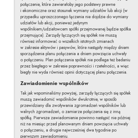
połączenie, które zawierałoby jego podstawy prawne
i ekonomiczne oraz stosunek wymiany udziałów lub akcji (w
przypadku uproszczonego łączenia nie dojdzie do wymiany
udziałów lub akcji, ponieważ jedynym
wspólnikiem/udziałowcem spółki przejmowanej będzie spółka
przejmująca). Zarządy łączących się spółek nie muszą
również informować o wszelkich istotnych zmianach
w zakresie aktywów i pasywów, które nastąpiły między dniem
sporządzenia planu połączenia a dniem powzięcia uchwały
o połączeniu. Plan połączenia spółek nie podlega też badaniu
przez biegłego w zakresie poprawności i rzetelności, a więc
biegły nie wyda również opinii dotyczącej planu połączenia.
Zawiadomienie wspólników
Tak jak wspominaliśmy powyżej, zarządy łączących się spółek
muszą zawiadomić wspólników dwukrotnie, w sposób
przewidziany dla zwoływania zgromadzeń wspólników lub
walnych zgromadzeń, o zamiarze połączenia się z inną
spółką. Pierwsze zawiadomienie powinno nastąpić nie później
niż na miesiąc przed planowanym dniem powzięcia uchwały
o połączeniu, a drugie najwcześniej dwa tygodnie po
pierwszym zawiadomieniu.