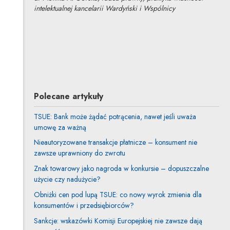
intelektualnej kancelarii Wardyński i Wspólnicy
dr Monika A. Górska
Inne tej autorki
Profil autorki
Uwaga, link zostanie otwarty w nowym oknie
Polecane artykuły
TSUE: Bank może żądać potrącenia, nawet jeśli uważa
umowę za ważną
Nieautoryzowane transakcje płatnicze – konsument nie
zawsze uprawniony do zwrotu
Znak towarowy jako nagroda w konkursie – dopuszczalne
użycie czy nadużycie?
Obniżki cen pod lupą TSUE: co nowy wyrok zmienia dla
konsumentów i przedsiębiorców?
Sankcje: wskazówki Komisji Europejskiej nie zawsze dają