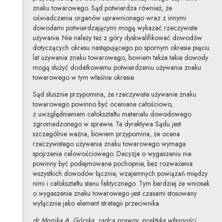
znaku towarowego. Sąd potwierdza również, że
oświadczenia organów uprawnionego wraz z innymi
dowodami potwierdzającymi mogą wykazać rzeczywiste
używanie. Nie należy też z góry dyskwalifikować dowodów
dotyczących okresu następującego po spornym okresie pięciu
lat używania znaku towarowego, bowiem także takie dowody
mogą służyć dodatkowemu potwierdzeniu używania znaku
towarowego w tym właśnie okresie.
Sąd słusznie przypomina, że rzeczywiste używanie znaku
towarowego powinno być oceniane całościowo,
z uwzględnieniem całokształtu materiału dowodowego
zgromadzonego w sprawie. Ta dyrektywa Sądu jest
szczególnie ważna, bowiem przypomina, że ocena
rzeczywistego używania znaku towarowego wymaga
spojrzenia celowościowego. Decyzje o wygaszeniu nie
powinny być podejmowane pochopnie, bez rozważenia
wszystkich dowodów łącznie, wzajemnych powiązań między
nimi i całokształtu stanu faktycznego. Tym bardziej że wniosek
o wygaszenie znaku towarowego jest czasami stosowany
wyłącznie jako element strategii przeciwnika.
dr Monika A. Górska, radca prawny, praktyka własności