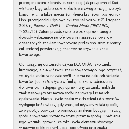
profesjonalistom z branży cukierniczej. Jak przypomniał Sąd,
właściwy krąg odbiorców znaku towarowego mogą tworzyć
konsumenci, a także specjaliści, klienci branżowi, pośrednicy
i inni profesjonalni użytkownicy (zob. też wyrok z 21 listopada
2013 r.,
Recaro
v
OHIM — Certino Mode (RECARO)
,
T‑524/12). Zatem przedstawione przez uprawnionego
dowody wskazujące na oferowanie i sprzedaż towarów
oznaczonych znakiem towarowym profesjonalistom z branży
cukierniczej potwierdzają rzeczywiste używanie znaku
towarowego.
Odnosząc się do zarzutu użycia DECOPAC jako znaku
firmowego, a nie w funkcji znaku towarowego, Sąd przyznał,
że użycie znaku w nazwie spółki nie ma na celu odróżniania
towarów. Jednakże użycie w funkcji znaku w odniesieniu
do towarów następuje, gdy uprawniony ze znaku nakłada
znak stanowiący też nazwę spółki na towary lub na ich
opakowania. Nadto użycie znaku w odniesieniu do towarów
występuje także wtedy, gdy znak jest używany w taki sposób,
że wywołuje powiązanie pomiędzy znakiem będącym nazwą
spółki a towarami sprzedawanymi przez tę spółkę. Spełnienie
tego warunku sprawia, że fakt użycia elementu słownego
w nazwie spółki nie wyklucza jego użycia jako znaku