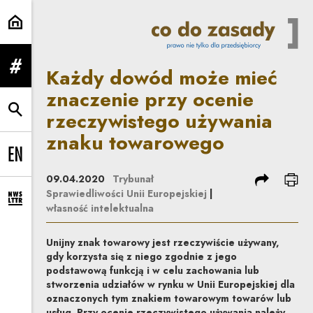
Każdy dowód może mieć znaczeni
Każdy dowód może mieć
rozwiń menu
znaczenie przy ocenie
rzeczywistego używania
rozwiń wyszukiwarkę
znaku towarowego
Change language to EN
podziel się
dru
09.04.2020
Trybunał
Sprawiedliwości Unii Europejskiej
|
rozwiń formularz zapisu na newsletter
własność intelektualna
Unijny znak towarowy jest rzeczywiście używany,
gdy korzysta się z niego zgodnie z jego
podstawową funkcją i w celu zachowania lub
stworzenia udziałów w rynku w Unii Europejskiej dla
oznaczonych tym znakiem towarowym towarów lub
usług. Przy ocenie rzeczywistego używania należy