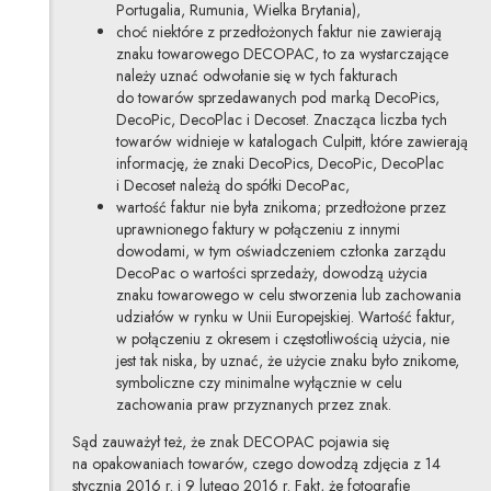
Portugalia, Rumunia, Wielka Brytania),
choć niektóre z przedłożonych faktur nie zawierają
znaku towarowego DECOPAC, to za wystarczające
należy uznać odwołanie się w tych fakturach
do towarów sprzedawanych pod marką DecoPics,
DecoPic, DecoPlac i Decoset. Znacząca liczba tych
towarów widnieje w katalogach Culpitt, które zawierają
informację, że znaki DecoPics, DecoPic, DecoPlac
i Decoset należą do spółki DecoPac,
wartość faktur nie była znikoma; przedłożone przez
uprawnionego faktury w połączeniu z innymi
dowodami, w tym oświadczeniem członka zarządu
DecoPac o wartości sprzedaży, dowodzą użycia
znaku towarowego w celu stworzenia lub zachowania
udziałów w rynku w Unii Europejskiej. Wartość faktur,
w połączeniu z okresem i częstotliwością użycia, nie
jest tak niska, by uznać, że użycie znaku było znikome,
symboliczne czy minimalne wyłącznie w celu
zachowania praw przyznanych przez znak.
Sąd zauważył też, że znak DECOPAC pojawia się
na opakowaniach towarów, czego dowodzą zdjęcia z 14
stycznia 2016 r. i 9 lutego 2016 r. Fakt, że fotografie