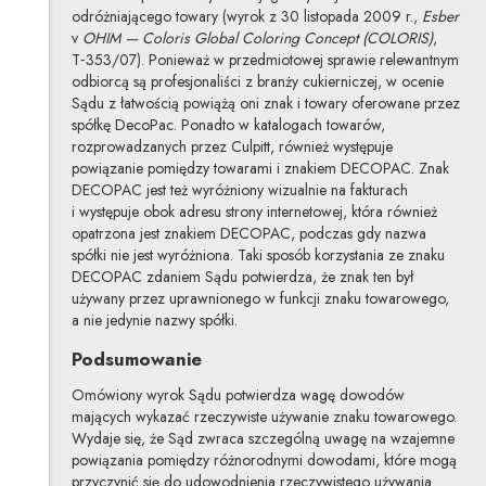
odróżniającego towary (wyrok z 30 listopada 2009 r.,
Esber
v
OHIM — Coloris Global Coloring Concept (COLORIS)
,
T‑353/07). Ponieważ w przedmiotowej sprawie relewantnym
odbiorcą są profesjonaliści z branży cukierniczej, w ocenie
Sądu z łatwością powiążą oni znak i towary oferowane przez
spółkę DecoPac. Ponadto w katalogach towarów,
rozprowadzanych przez Culpitt, również występuje
powiązanie pomiędzy towarami i znakiem DECOPAC. Znak
DECOPAC jest też wyróżniony wizualnie na fakturach
i występuje obok adresu strony internetowej, która również
opatrzona jest znakiem DECOPAC, podczas gdy nazwa
spółki nie jest wyróżniona. Taki sposób korzystania ze znaku
DECOPAC zdaniem Sądu potwierdza, że znak ten był
używany przez uprawnionego w funkcji znaku towarowego,
a nie jedynie nazwy spółki.
Podsumowanie
Omówiony wyrok Sądu potwierdza wagę dowodów
mających wykazać rzeczywiste używanie znaku towarowego.
Wydaje się, że Sąd zwraca szczególną uwagę na wzajemne
powiązania pomiędzy różnorodnymi dowodami, które mogą
przyczynić się do udowodnienia rzeczywistego używania