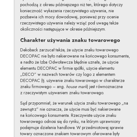
pochodzą z okresu późniejszego niż ten, którego dotyczy
konieczność wykazania rzeczywistego używania, nie
pozbawia ich mocy dowodowej, ponieważ przy ocenie
rzeczywistego używania należy wziąć pod uwagę także
okoliczności następujące w okresie późniejszym.
Charakter używania znaku towarowego
Dekoback zarzucał także, że użycie znaku towarowego
DECOPAC nie było nakierowane na końcowego konsumenta,
a nadto że Izba Odwoławcza błędnie uznała, że użycie
elementu DECOPAC w firmie spółki, użycie elementu
„DECO” w nazwach towarów czy logo z elementem
DECOPAC (tj. używanie znaku towarowego w charakterze
znaku firmowego – ang
. house mark
) jest równoznaczne
z rzeczywistym używaniem znaku towarowego.
Sąd przypomniał, że warunek użycia znaku towarowego „na
zewnątrz” nie oznacza, że użycie musi być nakierowane
na końcowego konsumenta. Rzeczywiste użycie znaku
towarowego odnosi się do rynku, na którym uprawniony
podejmuje działania handlowe. W przedmiotowej sprawie
towary oznaczone znakiem towarowym oferowane były