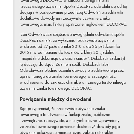
towarowego DECOPAC w całości z uwagi na brak
rzeczywistego używania. Spółka DecoPac odwołała się od tej
decyzji i w postępowaniu przed Izbą Odwołań przedstawiła
dodatkowe dowody na rzeczywiste używanie znaku
towarowego, m.in. faktury opatrzone nagłówkiem DECOPAC.
Izba Odwoławcza częściowo uwzględniła odwołanie spółki
DecoPac i uznała, że wykazano rzeczywiste używanie
w okresie od 27 października 2010 r. do 26 października
2015 r. w odniesieniu do towarów z klasy 30 „jadalne
i niejadalne dekoracje do ciast i ciastek”. Dekoback zaskarżył
tę decyzję do Sądu. Zdaniem spółki Dekoback Izba
Odwoławcza błędnie oceniła dowody przedstawione przez
uprawnionego do znaku towarowego, w szczególności
w odniesieniu do zakresu, charakteru i zasięgu terytorialnego
używania znaku towarowego DECOPAC.
Powiązania między dowodami
Sąd przypomniał, że rzeczywiste używanie znaku
towarowego to używanie w funkcji znaku, publiczne
i zewnętrzne, rzeczywiste, a nie symboliczne. Uprawniony
ze znaku towarowego powinien dostarczyć dowody jego
używania pokazujące miejsce, czas, zakres i charakter