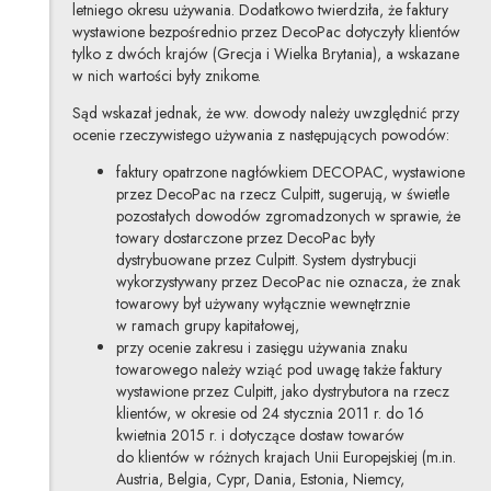
letniego okresu używania. Dodatkowo twierdziła, że faktury
wystawione bezpośrednio przez DecoPac dotyczyły klientów
tylko z dwóch krajów (Grecja i Wielka Brytania), a wskazane
w nich wartości były znikome.
Sąd wskazał jednak, że ww. dowody należy uwzględnić przy
ocenie rzeczywistego używania z następujących powodów:
faktury opatrzone nagłówkiem DECOPAC, wystawione
przez DecoPac na rzecz Culpitt, sugerują, w świetle
pozostałych dowodów zgromadzonych w sprawie, że
towary dostarczone przez DecoPac były
dystrybuowane przez Culpitt. System dystrybucji
wykorzystywany przez DecoPac nie oznacza, że znak
towarowy był używany wyłącznie wewnętrznie
w ramach grupy kapitałowej,
przy ocenie zakresu i zasięgu używania znaku
towarowego należy wziąć pod uwagę także faktury
wystawione przez Culpitt, jako dystrybutora na rzecz
klientów, w okresie od 24 stycznia 2011 r. do 16
kwietnia 2015 r. i dotyczące dostaw towarów
do klientów w różnych krajach Unii Europejskiej (m.in.
Austria, Belgia, Cypr, Dania, Estonia, Niemcy,