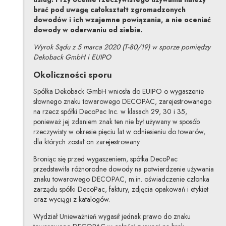
brać pod uwagę całokształt zgromadzonych
dowodów i ich wzajemne powiązania, a nie oceniać
dowody w oderwaniu od siebie.
Wyrok Sądu z 5 marca 2020 (T-80/19) w sporze pomiędzy
Dekoback GmbH i EUIPO
Okoliczności sporu
Spółka Dekoback GmbH wniosła do EUIPO o wygaszenie
słownego znaku towarowego DECOPAC, zarejestrowanego
na rzecz spółki DecoPac Inc. w klasach 29, 30 i 35,
ponieważ jej zdaniem znak ten nie był używany w sposób
rzeczywisty w okresie pięciu lat w odniesieniu do towarów,
dla których został on zarejestrowany.
Broniąc się przed wygaszeniem, spółka DecoPac
przedstawiła różnorodne dowody na potwierdzenie używania
znaku towarowego DECOPAC, m.in. oświadczenie członka
zarządu spółki DecoPac, faktury, zdjęcia opakowań i etykiet
oraz wyciągi z katalogów.
Wydział Unieważnień wygasił jednak prawo do znaku