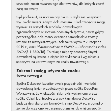
używania znaku towarowego dla towarów, dla których został
zarejestrowany.
Sąd podkreślił, że uprawniony nie musi wykazać wszystkich
ww. okoliczności jednym dokumentem. Okoliczności te mogą
wynikać ze wszystkich środków dowodowych
zgromadzonych w sprawie ocenianych łącznie, nawet gdyby
poszczególne dokumenty oceniane samodzielnie zostały
uznane za niewystarczające (zob. także wyrok z 7 listopada
2019 r.,
Intas Pharmaceuticals
v
EUIPO — Laboratorios Indas
(INTAS)
, T‑380/18). To relacje między poszczególnymi
dowodami są istotne, a ciężar ich wykazania i wyjaśnienia
spoczywa na uprawnionym ze znaku towarowego.
Zakres i zasięg używania znaku
towarowego
Spółka Dekoback kwestionowała przydatność i wartość
dowodową faktur przedłożonych przez spółkę DecoPac.
Wskazywała, że większość faktur była wystawiona przez
spółkę Culpitt Ltd. (spółkę z grupy kapitałowej DecoPac
będącą dystrybutorem towarów), a nie DecoPac, a ponadto
że nie dotyczą one wygaszanego znaku lub właściwego 5-