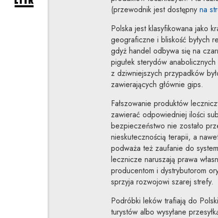
rozwiń formularz zapisu na newsletter
(przewodnik jest dostępny
na st
Polska jest klasyfikowana jako 
geograficzne i bliskość byłych r
gdyż handel odbywa się na czar
pigułek sterydów anabolicznych
z dziwniejszych przypadków było
zawierających głównie gips.
Fałszowanie produktów lecznic
zawierać odpowiedniej ilości sub
bezpieczeństwo nie zostało prz
nieskutecznością terapii, a naw
podważa też zaufanie do system
lecznicze naruszają prawa własno
producentom i dystrybutorom or
sprzyja rozwojowi szarej strefy.
Podróbki leków trafiają do Pols
turystów albo wysyłane przesyłk