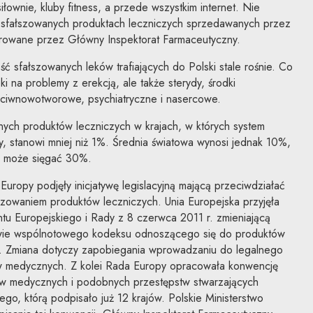
iłownie, kluby fitness, a przede wszystkim internet. Nie
 o sfałszowanych produktach leczniczych sprzedawanych przez
zorowane przez Główny Inspektorat Farmaceutyczny.
ość sfałszowanych leków trafiających do Polski stale rośnie. Co
eki na problemy z erekcją, ale także sterydy, środki
eciwnowotworowe, psychiatryczne i nasercowe.
ch produktów leczniczych w krajach, w których system
zny, stanowi mniej niż 1%. Średnia światowa wynosi jednak 10%,
en może sięgać 30%.
Europy podjęły inicjatywę legislacyjną mającą przeciwdziałać
szowaniem produktów leczniczych. Unia Europejska przyjęła
u Europejskiego i Rady z 8 czerwca 2011 r. zmieniającą
ie wspólnotowego kodeksu odnoszącego się do produktów
i. Zmiana dotyczy zapobiegania wprowadzaniu do legalnego
w medycznych. Z kolei Rada Europy opracowała konwencję
ów medycznych i podobnych przestępstw stwarzających
go, którą podpisało już 12 krajów. Polskie Ministerstwo