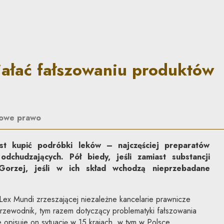
iu produktów leczniczych? | 
iałać fałszowaniu produktów
owe prawo
st kupić podróbki leków – najczęściej preparatów
dchudzających. Pół biedy, jeśli zamiast substancji
 Gorzej, jeśli w ich skład wchodzą nieprzebadane
 Lex Mundi zrzeszającej niezależne kancelarie prawnicze
przewodnik, tym razem dotyczący problematyki fałszowania
 opisuje on sytuację w 15 krajach, w tym w Polsce