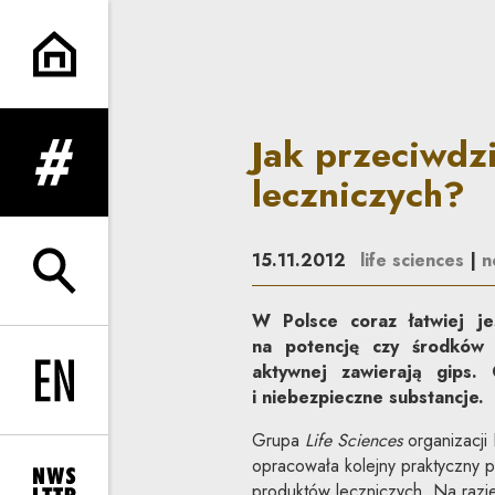
Jak przeciwdziałać fałszowan
Jak przeciwdz
rozwiń menu
leczniczych?
15.11.2012
life sciences
|
n
rozwiń wyszukiwarkę
W Polsce coraz łatwiej je
na potencję czy środków o
aktywnej zawierają gips.
Change language to EN
i niebezpieczne substancje.
Grupa
Life Sciences
organizacji
opracowała kolejny praktyczny 
produktów leczniczych. Na razie