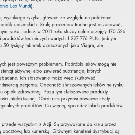
Uwaga, link zostanie otwarty w nowym oknie
ronie Lex Mundi
).
kraj wysokiego ryzyka, głównie ze względu na położenie
epublik radzieckich. Skalę procederu trudno jest oszacować,
nym rynku. Jednak w 2011 roku służby celne przejęły 170 526
 i produktów leczniczych wartych 1 227 776 PLN. Jednym
 50 tysięcy tabletek oznaczonych jako Viagra, ale
zych jest poważnym problemem. Podróbki leków mogą nie
stancji aktywnej albo zawierać substancje, których
ebadane. Ich stosowanie może więc skutkować
et śmiercią pacjenta. Obecność sfałszowanych leków na rynku
u opieki zdrowotnej. Poza tym sfałszowane produkty
ści intelektualnej. Obrót nimi przynosi poważne straty
yginalnych produktów. Co więcej, sprzedaż takich produktów
ki przede wszystkim z Azji. Są przywożone do kraju przez
ą pocztową lub kurierską. Głównymi kanałami dystrybucji są