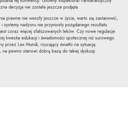
isania tej konwencji. Główny Inspektorat Farmaceutyczny
eczna decyzja nie została jeszcze podjęta.
a prawne nie weszły jeszcze w życie, warto się zastanowić,
i systemy nadzoru nie przyniosły pożądanego rezultatu
jest coraz więcej sfałszowanych leków. Czy nowe regulacje
czej kwestia edukacji i świadomości społecznej niż surowego
 przez Lex Mundi, rzucający światło na sytuację
 na pewno stanowi dobrą bazę do takiej dyskusji.