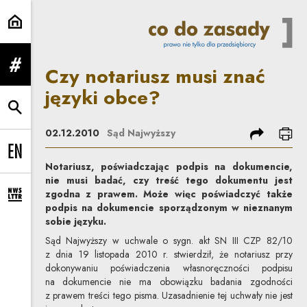
Czy notariusz musi znać języki o
Czy notariusz musi znać
rozwiń menu
języki obce?
rozwiń wyszukiwarkę
podziel się
dru
02.12.2010
Sąd Najwyższy
Change language to EN
Notariusz, poświadczając podpis na dokumencie,
nie musi badać, czy treść tego dokumentu jest
zgodna z prawem. Może więc poświadczyć także
rozwiń formularz zapisu na newsletter
podpis na dokumencie sporządzonym w nieznanym
sobie języku.
Sąd Najwyższy w uchwale o sygn. akt SN III CZP 82/10
z dnia 19 listopada 2010 r. stwierdził, że notariusz przy
dokonywaniu poświadczenia własnoręczności podpisu
na dokumencie nie ma obowiązku badania zgodności
z prawem treści tego pisma. Uzasadnienie tej uchwały nie jest