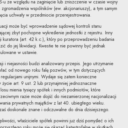
-u ze względu na zaginięcie lub zniszczenie w czasie wojny
a zgromadzenia wspólników (ew. akcjonariuszy), a tym samym
ęcia uchwały w przedmiocie przerejestrowania.
uacji może być wprowadzenie sądowej kontroli stanu
jącej zbyt pochopne wykreślenie jednostki z rejestru. Inny
cji kuratora (art. 42 k.c.), który po przeprowadzeniu badania
ć do jej likwidacji. Kwestie te nie powinny być jednak
ulowane w ustawie.
ji i niejasności budzi analizowany przepis. Jego utrzymanie
łać od nowego roku falę pozwów, w tym dotyczących
regulacjami unijnymi. Wydaje się zatem konieczne
 życie art. 9 ust. 2 lub przynajmniej jednoznaczne
losu mienia tysięcy spółek i innych podmiotów, które
zeciwnym razie może dojść do niezamierzonej nacjonalizacji
wania prywatnych majątków z lat 40. ubiegłego wieku.
aś doskonale znane i odczuwalne do dnia dzisiejszego.
iwości, właściciele spółek powinni już dziś pomyśleć o ich
przyszłego roku może się okazać katastrofalne w skutkach.