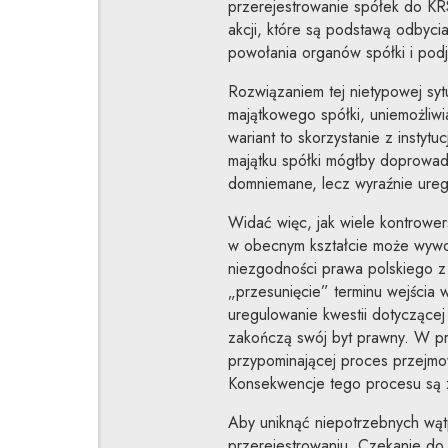
przerejestrowanie spółek do KRS
akcji, które są podstawą odbyci
powołania organów spółki i podj
Rozwiązaniem tej nietypowej syt
majątkowego spółki, uniemożliwia
wariant to skorzystanie z instytu
majątku spółki mógłby doprowadzi
domniemane, lecz wyraźnie ureg
Widać więc, jak wiele kontrowers
w obecnym kształcie może wywo
niezgodności prawa polskiego z 
„przesunięcie” terminu wejścia w
uregulowanie kwestii dotyczącej 
zakończą swój byt prawny. W pr
przypominającej proces przejmo
Konsekwencje tego procesu są z
Aby uniknąć niepotrzebnych wątpl
przerejestrowaniu. Czekanie do 