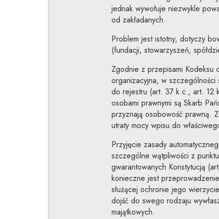
jednak wywołuje niezwykle powa
od zakładanych.
Problem jest istotny, dotyczy b
(fundacji, stowarzyszeń, spółdzi
Zgodnie z przepisami Kodeksu 
organizacyjna, w szczególności
do rejestru (art. 37 k.c., art. 1
osobami prawnymi są Skarb Państ
przyznają osobowość prawną. Z 
utraty mocy wpisu do właściwego
Przyjęcie zasady automatyczne
szczególne wątpliwości z punktu
gwarantowanych Konstytucją (art
konieczne jest przeprowadzenie 
służącej ochronie jego wierzyc
dojść do swego rodzaju wywłaszc
majątkowych.