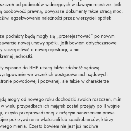
zczeń od podmiotów widniejących w dawnym rejestrze. Jeśli
acą osobowość prawną, powyższe dokumenty także stracą moc,
żliwi egzekwowanie należności przez wierzycieli spółek
ze podmioty będą mogły się „przerejestrować” po nowym
 zawarcie nowej umowy spółki. Jeśli bowiem dotychczasowe
 raczej mówić o nowej rejestracji, a nie
retnej jednostki.
oty wpisane do RHB utracą także zdolność sądową
 występowanie we wszelkich postępowaniach sądowych
o stronie powodowej i pozwanej, ale także w charakterze
będą mogły od nowego roku dochodzić swoich roszczeń, m.in.
wielu przypadkach ich majątek został przejęty po II wojnie
cji, często przeprowadzonej z rażącym naruszeniem prawa.
jne pokrzywdzenie właścicieli lub spadkobierców, którzy
wnego mienia. Często bowiem nie jest już możliwe