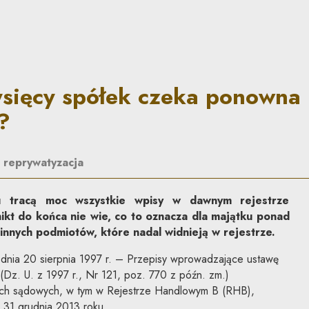
zeka ponowna nacjonalizacja
ysięcy spółek czeka ponowna
?
|
reprywatyzacja
 tracą moc wszystkie wpisy w dawnym rejestrze
ikt do końca nie wie, co to oznacza dla majątku ponad
 innych podmiotów, które nadal widnieją w rejestrze.
z dnia 20 sierpnia 1997 r. – Przepisy wprowadzające ustawę
Dz. U. z 1997 r., Nr 121, poz. 770 z późn. zm.)
ach sądowych, w tym w Rejestrze Handlowym B (RHB),
 31 grudnia 2013 roku.