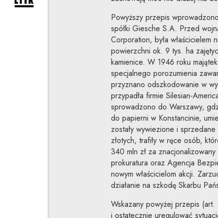
rozwiń formularz zapisu na newsletter
Powyższy przepis wprowadzono w
spółki Giesche S.A. Przed wojną
Corporation, była właścicielem 
powierzchni ok. 9 tys. ha zajęty
kamienice. W 1946 roku majątek
specjalnego porozumienia zawar
przyznano odszkodowanie w wys
przypadła firmie Silesian-Americ
sprowadzono do Warszawy, gdzie
do papierni w Konstancinie, umi
zostały wywiezione i sprzedane
złotych, trafiły w ręce osób, kt
340 mln zł za znacjonalizowany
prokuratura oraz Agencja Bezpi
nowym właścicielom akcji. Zarzu
działanie na szkodę Skarbu Pańs
Wskazany powyżej przepis (art. 
i ostatecznie uregulować sytua