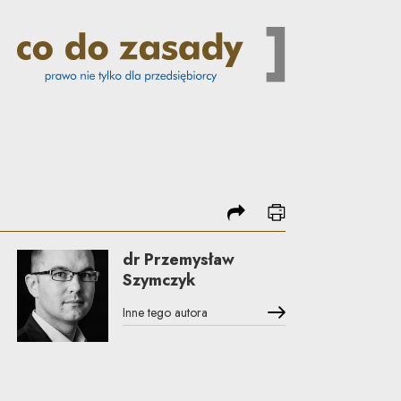
? | Co do zasady
podziel się
drukuj
dr Przemysław
Szymczyk
Inne tego autora