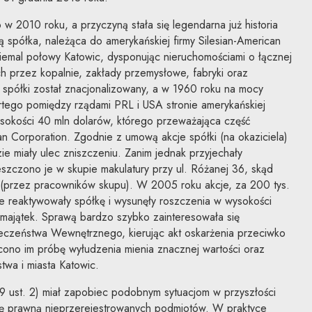
 2010 roku, a przyczyną stała się legendarna już historia
 spółka, należąca do amerykańskiej firmy Silesian-American
niemal połowy Katowic, dysponując nieruchomościami o łącznej
ch przez kopalnie, zakłady przemysłowe, fabryki oraz
 spółki został znacjonalizowany, a w 1960 roku na mocy
tego pomiędzy rządami PRL i USA stronie amerykańskiej
okości 40 mln dolarów, którego przeważająca część
an Corporation. Zgodnie z umową akcje spółki (na okaziciela)
 miały ulec zniszczeniu. Zanim jednak przyjechały
eszczono je w skupie makulatury przy ul. Różanej 36, skąd
 (przez pracowników skupu). W 2005 roku akcje, za 200 tys.
óre reaktywowały spółkę i wysunęły roszczenia w wysokości
 majątek. Sprawą bardzo szybko zainteresowała się
eczeństwa Wewnętrznego, kierując akt oskarżenia przeciwko
cono im próbę wyłudzenia mienia znacznej wartości oraz
twa i miasta Katowic.
9 ust. 2) miał zapobiec podobnym sytuacjom w przyszłości
cję prawną nieprzerejestrowanych podmiotów. W praktyce