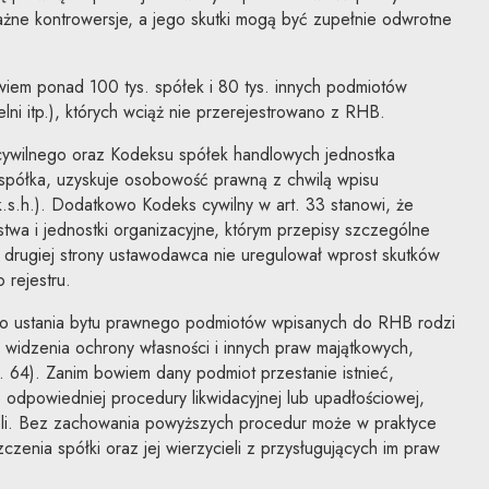
żne kontrowersje, a jego skutki mogą być zupełnie odwrotne
owiem ponad 100 tys. spółek i 80 tys. innych podmiotów
elni itp.), których wciąż nie przerejestrowano z RHB.
cywilnego oraz Kodeksu spółek handlowych jednostka
 spółka, uzyskuje osobowość prawną z chwilą wpisu
2 k.s.h.). Dodatkowo Kodeks cywilny w art. 33 stanowi, że
wa i jednostki organizacyjne, którym przepisy szczególne
drugiej strony ustawodawca nie uregulował wprost skutków
 rejestru.
go ustania bytu prawnego podmiotów wpisanych do RHB rodzi
 widzenia ochrony własności i innych praw majątkowych,
. 64). Zanim bowiem dany podmiot przestanie istnieć,
odpowiedniej procedury likwidacyjnej lub upadłościowej,
ieli. Bez zachowania powyższych procedur może w praktyce
zenia spółki oraz jej wierzycieli z przysługujących im praw