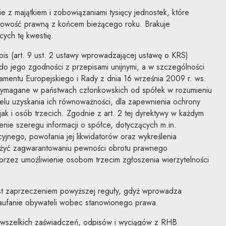
nie z majątkiem i zobowiązaniami tysięcy jednostek, które
owość prawną z końcem bieżącego roku. Brakuje
cych tę kwestię.
is (art. 9 ust. 2 ustawy wprowadzającej ustawę o KRS)
 do jego zgodności z przepisami unijnymi, a w szczególności
entu Europejskiego i Rady z dnia 16 września 2009 r. ws.
ą wymagane w państwach członkowskich od spółek w rozumieniu
 celu uzyskania ich równoważności, dla zapewnienia ochrony
ak i osób trzecich. Zgodnie z art. 2 tej dyrektywy w każdym
enie szeregu informacji o spółce, dotyczących m.in.
yjnego, powołania jej likwidatorów oraz wykreślenia
łużyć zagwarantowaniu pewności obrotu prawnego
rzez umożliwienie osobom trzecim zgłoszenia wierzytelności
est zaprzeczeniem powyższej reguły, gdyż wprowadza
aufanie obywateli wobec stanowionego prawa.
i wszelkich zaświadczeń, odpisów i wyciągów z RHB