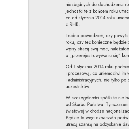
niezbędnych do dochodzenia ros
jednostki te z końcem roku utr
co od stycznia 2014 roku uniemo
z RHB.
Trudno powiedzieć, czy powyżs
roku, czy też konieczne będzie
wpisy stracą swą moc, należałoby
o „przerejestrowywaniu się” konk
Od 1 stycznia 2014 roku podmi
i procesową, co uniemożliwi im
i administracyjnych, nie tylko p
uczestników.
W szczególności spółki te nie 
od Skarbu Państwa. Tymczasem w 
światowej w drodze nacjonaliza
Będzie to więc oznaczało podwó
utracą szansę na odzyskanie da