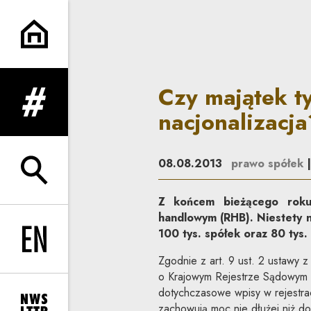
Czy majątek tysięcy spółek c
Czy majątek t
rozwiń menu
nacjonalizacja
08.08.2013
prawo spółek
rozwiń wyszukiwarkę
Z końcem bieżącego roku
handlowym (RHB). Niestety n
100 tys. spółek oraz 80 tys.
Change language to EN
Zgodnie z art. 9 ust. 2 ustawy 
o Krajowym Rejestrze Sądowym (
dotychczasowe wpisy w rejestr
zachowują moc nie dłużej niż do