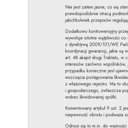
Nie jest zatem jasne, co się sta
prawdopodobnie stracą podmiot
jakichkolwiek przepisów regulują
Dodatkowo kontrowersyjny przep
wywołuje istotne wątpliwości co
z dyrektywą 2009/101/WE Parlam
koordynacji gwarancji, jakie s
art. 48 akapit drugi Traktatu, w
interesów zarówno wspólników, j
przypadku konieczne jest ujawni
wszczęcia postępowania likwidac
z właściwego rejestru. Ma to s
i gospodarczego, zwłaszcza pop
wobec likwidowanej spółki.
Komentowany artykuł 9 ust. 2 j
niepewność obrotu i podważa z
Odnosi się to m.in. do ważnośc