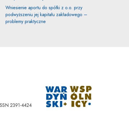
Wniesienie aportu do spółki z o.o. przy
podwyższeniu jej kapitału zakładowego –
problemy praktyczne
Uwaga, link zostan
ISSN 2391-4424