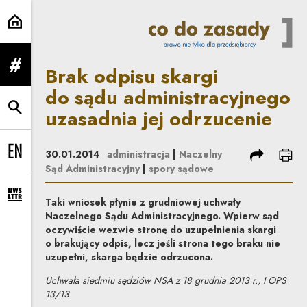
Brak odpisu skargi do sądu admin
Brak odpisu skargi
rozwiń menu
do sądu administracyjnego
uzasadnia jej odrzucenie
rozwiń wyszukiwarkę
podziel się
dru
30.01.2014
administracja
|
Naczelny
Change language to EN
Sąd Administracyjny
|
spory sądowe
rozwiń formularz zapisu na newsletter
Taki wniosek płynie z grudniowej uchwały
Naczelnego Sądu Administracyjnego. Wpierw sąd
oczywiście wezwie stronę do uzupełnienia skargi
o brakujący odpis, lecz jeśli strona tego braku nie
uzupełni, skarga będzie odrzucona.
Uchwała siedmiu sędziów NSA z 18 grudnia 2013 r., I OPS
13/13