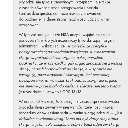
pogodzić nie tylko z omawianymi przepisami, ale także
z zasadą równości stron postępowania i zasadą
kontradyktoryjności, co może niekiedy prowadzić
do pozbawienia danej strony możliwości udziału w tym
postępowaniu.
W tym zakresie jednakże NSA uczynił wyjątek na rzecz
postępowań, w których uczestniczy tylko skarżący i organ
administracji, wskazując, że „
w związku ze specyfiką
postępowania sądowoadministracyjnego, tj. wnoszeniem
skargi za pośrednictwem organu, należy wyraźnie
podkreślić, że w przypadku, gdy organ zapoznał się z treścią
skargi, nadesłał odpowiedź na skargę, a w sprawie nie
występują, poza organem i skarżącym, inni uczestnicy
postępowania, to wówczas brak odpisu skargi dla organu
nie stanowi przeszkody do nadania skardze dalszego biegu
”
(z uzasadnienia uchwały I OPS 13/13).
Wreszcie NSA uznał, że z uwagi na zasadę sprawiedliwości
proceduralnej i zawarty w niej wymóg rzetelności każdej
procedury obowiązkiem sądu – zanim skargę odrzuci – „
jest
dokładne zwrócenie uwagi komu ma być doręczony odpis
skargi, w jakim celu zażądano odpisu bądź odpisów skargi,