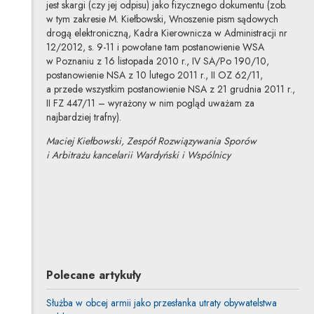
jest skargi (czy jej odpisu) jako fizycznego dokumentu (zob.
w tym zakresie M. Kiełbowski, Wnoszenie pism sądowych
drogą elektroniczną, Kadra Kierownicza w Administracji nr
12/2012, s. 9-11 i powołane tam postanowienie WSA
w Poznaniu z 16 listopada 2010 r., IV SA/Po 190/10,
postanowienie NSA z 10 lutego 2011 r., II OZ 62/11,
a przede wszystkim postanowienie NSA z 21 grudnia 2011 r.,
II FZ 447/11 – wyrażony w nim pogląd uważam za
najbardziej trafny).
Maciej Kiełbowski, Zespół Rozwiązywania Sporów
i Arbitrażu kancelarii Wardyński i Wspólnicy
dr Maciej Kiełbowski
Inne tego autora
Profil autora
Uwaga, link zostanie otwarty w nowym oknie
Polecane artykuły
Służba w obcej armii jako przesłanka utraty obywatelstwa