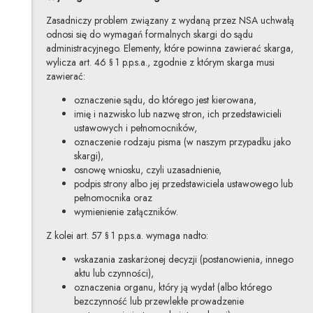
Zasadniczy problem związany z wydaną przez NSA uchwałą
odnosi się do wymagań formalnych skargi do sądu
administracyjnego. Elementy, które powinna zawierać skarga,
wylicza art. 46 § 1 p.p.s.a., zgodnie z którym skarga musi
zawierać:
oznaczenie sądu, do którego jest kierowana,
imię i nazwisko lub nazwę stron, ich przedstawicieli
ustawowych i pełnomocników,
oznaczenie rodzaju pisma (w naszym przypadku jako
skargi),
osnowę wniosku, czyli uzasadnienie,
podpis strony albo jej przedstawiciela ustawowego lub
pełnomocnika oraz
wymienienie załączników.
Z kolei art. 57 § 1 p.p.s.a. wymaga nadto:
wskazania zaskarżonej decyzji (postanowienia, innego
aktu lub czynności),
oznaczenia organu, który ją wydał (albo którego
bezczynność lub przewlekłe prowadzenie