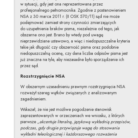
w sytuacji, gdy jest ona reprezentowana przez
profesjonalnego pełnomocnika. Zgodnie z postanowieniem
NSA z 30 marca 2011 r. (II OSK 570/11) sąd nie może
podejmować zamiast strony czynności zmierzających
do uzupełnienia braków pisma, niezależnie od tego, jak
obszerne ono jest. Brano by wtedy pod uwagę
nieprzewidziane ustawowo, a więc i niedopuszczalne kryteria
takie jak długość czy obszerność pisma oraz podobnie
niedopuszczalną ocenę, czy dana liczba odpisów pisma jest
już znaczna na tyle, aby niezasadne było sporządzenie ich
przez sąd.
Rozstrzygnięcie NSA
W obszernym uzasadnieniu prawnym rozstrzygnięcia NSA
rozważył szereg wątków związanych z analizowanym
zagadnieniem.
Wskazał, że nie jest możliwe pogodzenie stanowisk
zaprezentowanych w orzeczeniach we wniosku, z których
pierwsze „
akcentuje literalną, językową wykładnią przepisów,
podczas, gdy drugie przywiązuje wagę do stosowania
wykładni teleologicznej i każdorazowego rozważenia