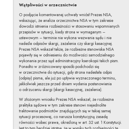
Wątpliwości w orzecznictwie
O podjęcie komentowanej uchwały wniósł Prezes NSA,
wskazując, że analiza orzecznictwa NSA w tym zakresie
dowodzi istnienia rozbieżności w stosowaniu wspomnianych
przepisów w sytuacji, kiedy strona w wymaganym –
ustawowym – terminie nie wykona wezwania sądu i nie
nadeśle odpisów skargi, zażalenia czy skargi kasacyjnej.
Prezes NSA wskazał także, że rozbieżne stanowiska NSA
pojawiły się w odniesieniu do możliwości samodzielnego
wykonania przez sąd administracyjny kserokopii takich pism.
Ponadto w zróżnicowany sposób podchodzi się
w orzecznictwie do sytuacji, gdy strona nadesłała odpis
(odpisy) pisma, ale już po upływie wyznaczonego terminu,
jakkolwiek jeszcze przed dniem wydania postanowienia
o odrzuceniu skargi (skargi kasacyjnej, zażalenia).
W złożonym wniosku Prezes NSA wskazał, że rozbieżna
praktyka sądowa w tym zakresie stanowi niejednolite
traktowanie podmiotów znajdujących się w takiej samej
sytuacji procesowej, co narusza konstytucyjną zasadę
równości wobec prawa, określoną w art. 32 ust. 1 Konstytucji.
Jest to tym bardziej istotne, że w wyniku tych rozbieżności te