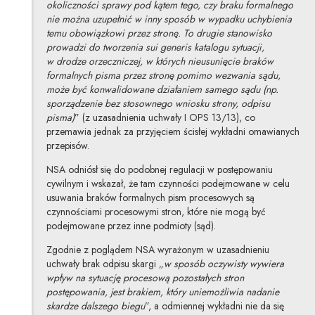
okoliczności sprawy pod kątem tego, czy braku formalnego
nie można uzupełnić w inny sposób w wypadku uchybienia
temu obowiązkowi przez stronę. To drugie stanowisko
prowadzi do tworzenia sui generis katalogu sytuacji,
w drodze orzeczniczej, w których nieusunięcie braków
formalnych pisma przez stronę pomimo wezwania sądu,
może być konwalidowane działaniem samego sądu (np.
sporządzenie bez stosownego wniosku strony, odpisu
pisma)
” (z uzasadnienia uchwały I OPS 13/13), co
przemawia jednak za przyjęciem ścisłej wykładni omawianych
przepisów.
NSA odniósł się do podobnej regulacji w postępowaniu
cywilnym i wskazał, że tam czynności podejmowane w celu
usuwania braków formalnych pism procesowych są
czynnościami procesowymi stron, które nie mogą być
podejmowane przez inne podmioty (sąd).
Zgodnie z poglądem NSA wyrażonym w uzasadnieniu
uchwały brak odpisu skargi „
w sposób oczywisty wywiera
wpływ na sytuację procesową pozostałych stron
postępowania, jest brakiem, który uniemożliwia nadanie
skardze dalszego biegu
”, a odmiennej wykładni nie da się