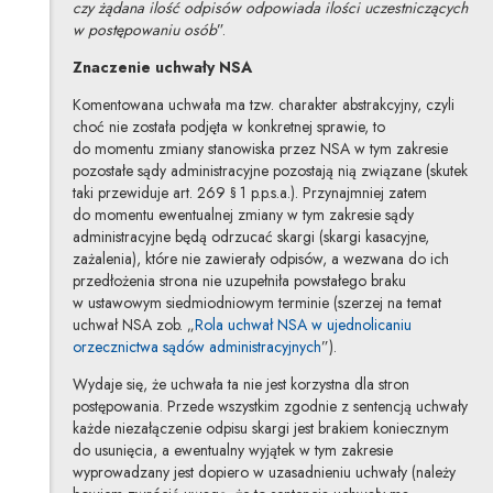
czy żądana ilość odpisów odpowiada ilości uczestniczących
w postępowaniu osób
”.
Znaczenie uchwały NSA
Komentowana uchwała ma tzw. charakter abstrakcyjny, czyli
choć nie została podjęta w konkretnej sprawie, to
do momentu zmiany stanowiska przez NSA w tym zakresie
pozostałe sądy administracyjne pozostają nią związane (skutek
taki przewiduje art. 269 § 1 p.p.s.a.). Przynajmniej zatem
do momentu ewentualnej zmiany w tym zakresie sądy
administracyjne będą odrzucać skargi (skargi kasacyjne,
zażalenia), które nie zawierały odpisów, a wezwana do ich
przedłożenia strona nie uzupełniła powstałego braku
w ustawowym siedmiodniowym terminie (szerzej na temat
uchwał NSA zob. „
Rola uchwał NSA w ujednolicaniu
orzecznictwa sądów administracyjnych
”).
Wydaje się, że uchwała ta nie jest korzystna dla stron
postępowania. Przede wszystkim zgodnie z sentencją uchwały
każde niezałączenie odpisu skargi jest brakiem koniecznym
do usunięcia, a ewentualny wyjątek w tym zakresie
wyprowadzany jest dopiero w uzasadnieniu uchwały (należy