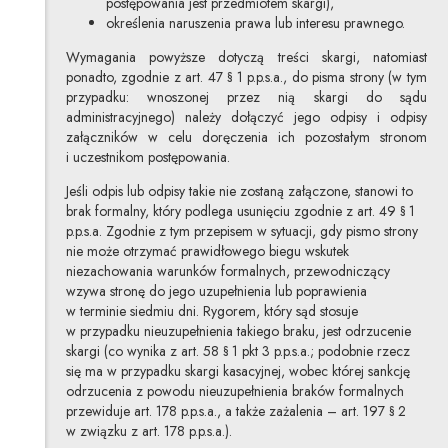
postępowania jest przedmiotem skargi),
określenia naruszenia prawa lub interesu prawnego.
Wymagania powyższe dotyczą treści skargi, natomiast
ponadto, zgodnie z art. 47 § 1 p.p.s.a., do pisma strony (w tym
przypadku: wnoszonej przez nią skargi do sądu
administracyjnego) należy dołączyć jego odpisy i odpisy
załączników w celu doręczenia ich pozostałym stronom
i uczestnikom postępowania.
Jeśli odpis lub odpisy takie nie zostaną załączone, stanowi to
brak formalny, który podlega usunięciu zgodnie z art. 49 § 1
p.p.s.a. Zgodnie z tym przepisem w sytuacji, gdy pismo strony
nie może otrzymać prawidłowego biegu wskutek
niezachowania warunków formalnych, przewodniczący
wzywa stronę do jego uzupełnienia lub poprawienia
w terminie siedmiu dni. Rygorem, który sąd stosuje
w przypadku nieuzupełnienia takiego braku, jest odrzucenie
skargi (co wynika z art. 58 § 1 pkt 3 p.p.s.a.; podobnie rzecz
się ma w przypadku skargi kasacyjnej, wobec której sankcję
odrzucenia z powodu nieuzupełnienia braków formalnych
przewiduje art. 178 p.p.s.a., a także zażalenia – art. 197 § 2
w związku z art. 178 p.p.s.a.).