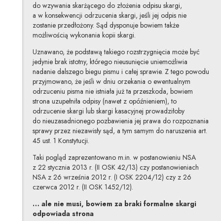
do wzywania skarżącego do złożenia odpisu skargi,
a w konsekwencji odrzucenia skargi, jeśli jej odpis nie
zostanie przedłożony. Sąd dysponuje bowiem także
możliwością wykonania kopii skargi.
Uznawano, że podstawą takiego rozstrzygnięcia może być
jedynie brak istotny, którego nieusunięcie uniemożliwia
nadanie dalszego biegu pismu i całej sprawie. Z tego powodu
przyjmowano, że jeśli w dniu orzekania o ewentualnym
odrzuceniu pisma nie istniała już ta przeszkoda, bowiem
strona uzupełniła odpisy (nawet z opóźnieniem), to
odrzucenie skargi lub skargi kasacyjnej prowadziłoby
do nieuzasadnionego pozbawienia jej prawa do rozpoznania
sprawy przez niezawisły sąd, a tym samym do naruszenia art.
45 ust. 1 Konstytucji.
Taki pogląd zaprezentowano m.in. w postanowieniu NSA
z 22 stycznia 2013 r. (II OSK 42/13) czy postanowieniach
NSA z 26 września 2012 r. (I OSK 2204/12) czy z 26
czerwca 2012 r. (II OSK 1452/12).
… ale nie musi, bowiem za braki formalne skargi
odpowiada strona