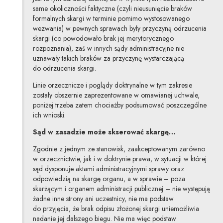
same okoliczności faktyczne (czyli nieusunięcie braków
formalnych skargi w terminie pomimo wystosowanego
wezwania) w pewnych sprawach były przyczyną odrzucenia
skargi (co powodowało brak jej merytorycznego
rozpoznania), zaś w innych sądy administracyjne nie
uznawały takich braków za przyczynę wystarczającą
do odrzucenia skargi.
Linie orzecznicze i poglądy doktrynalne w tym zakresie
zostały obszernie zaprezentowane w omawianej uchwale,
poniżej trzeba zatem chociażby podsumować poszczególne
ich wnioski.
Sąd w zasadzie może skserować skargę…
Zgodnie z jednym ze stanowisk, zaakceptowanym zarówno
w orzecznictwie, jak i w doktrynie prawa, w sytuacji w której
sąd dysponuje aktami administracyjnymi sprawy oraz
odpowiedzią na skargę organu, a w sprawie – poza
skarżącym i organem administracji publicznej – nie występują
żadne inne strony ani uczestnicy, nie ma podstaw
do przyjęcia, że brak odpisu złożonej skargi uniemożliwia
nadanie jej dalszego biegu. Nie ma więc podstaw