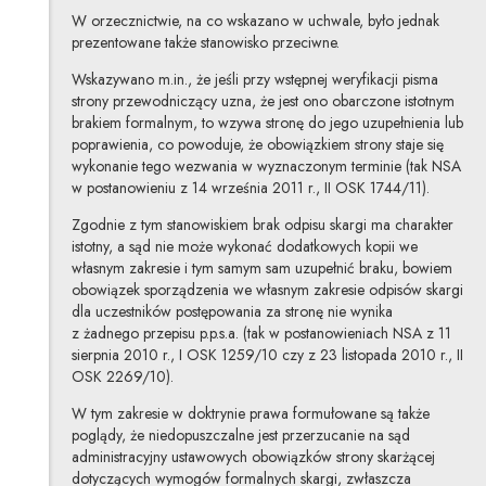
W orzecznictwie, na co wskazano w uchwale, było jednak
prezentowane także stanowisko przeciwne.
Wskazywano m.in., że jeśli przy wstępnej weryfikacji pisma
strony przewodniczący uzna, że jest ono obarczone istotnym
brakiem formalnym, to wzywa stronę do jego uzupełnienia lub
poprawienia, co powoduje, że obowiązkiem strony staje się
wykonanie tego wezwania w wyznaczonym terminie (tak NSA
w postanowieniu z 14 września 2011 r., II OSK 1744/11).
Zgodnie z tym stanowiskiem brak odpisu skargi ma charakter
istotny, a sąd nie może wykonać dodatkowych kopii we
własnym zakresie i tym samym sam uzupełnić braku, bowiem
obowiązek sporządzenia we własnym zakresie odpisów skargi
dla uczestników postępowania za stronę nie wynika
z żadnego przepisu p.p.s.a. (tak w postanowieniach NSA z 11
sierpnia 2010 r., I OSK 1259/10 czy z 23 listopada 2010 r., II
OSK 2269/10).
W tym zakresie w doktrynie prawa formułowane są także
poglądy, że niedopuszczalne jest przerzucanie na sąd
administracyjny ustawowych obowiązków strony skarżącej
dotyczących wymogów formalnych skargi, zwłaszcza