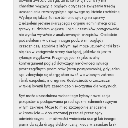
bowiem zwrócić uwagę, że to sentencja uchwały ma
charakter wiążący, a poglądy dotyczące związania treścią
uzasadnienia rozstrzygnięcia sądowego są istotnie rozbieżne).
Wydaje się także, że rozróżnienie sytuacji na sprawy
z udziałem jedynie skarżącego i organu administracji oraz
sprawy z udziałem większej ilości uczestników postępowania
nie wynika wyraźnie z analizowanych przepisów. Osobiście
podzielałem i w dalszym ciągu podzielam poglądy
orzecznicze, zgodnie z którymi sąd może uzupełnić taki brak
niejako w zastępstwie strony skarżącej, jakkolwiek jest to
sytuacja wyjątkowa. Przyjmuję jednak jako istotny
kontrargument pogląd dotyczący nierówności sytuacji
poszczególnych podmiotów (stron postępowania), gdy jeden
sąd zdecyduje się skargę skserować we własnym zakresie
i brak uzupełnić, a drugi nie. Rozbieżność orzecznicza
w takiej kwestii była zasadniczo niekorzystna dla wszystkich.
Być może uzasadniona wobec tego byłaby nowelizacja
przepisów o postępowaniu przed sądami administracyjnymi
w tym zakresie. Może to mieć szczególnie znaczenie
w kontekście – dopuszczanej przecież przez sądy
administracyjne – możliwości wniesienia skargi lub innego
pisma do sądu drogą elektroniczną, kiedy w zasadzie brak