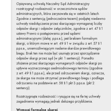
Opisywaną uchwałą Naczelny Sąd Administracyjny
rozstrzygnął rozbieżność w orzecznictwie sądów
administracyjnych, która zarysowała się w ostatnich latach.
Zgodnie z sentencją (jednocześnie tezami) podjętej niedawno
uchwały niedołączenie przez skarżącego wymaganej liczby
odpisów skargi i odpisów załączników, zgodnie z art. 47 § 1
ustawy Prawo o postępowaniu przed sądami
administracyjnymi (dalej: p.p.s.a.), jest brakiem formalnym
skargi, o którym mowa w art. 49 § 1 w związku z art. 57 § 1
p.p.s.a., uniemożliwiającym nadanie skardze prawidłowego
biegu. Brak ten nie może być usunięty przez sporządzenie
odpisów skargi przez sąd (w pkt. 1 sentencji). Ponadto
złożenie przez skarżącego wymaganych odpisów skargi po
upływie wyznaczonego siedmiodniowego terminu (zgodnie
z art. 49 § 1 p.p.s.a.), ale przed odrzuceniem skargi, oznacza,
że skarga nie może otrzymać prawidłowego biegu i podlega
odrzuceniu na podstawie art. 58 § 1 pkt 3 p.p.s.a. (pkt 2
sentencji).
Rozstrzygnięta rozbieżność i rysujące się na tle tej uchwały
zagadnienia wymagają jednak dalszego przybliżenia.
Wymogi formalne skargi