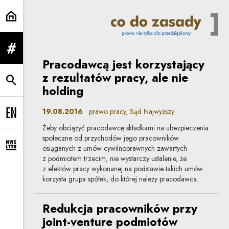
prawo pracy | Co do zasady
rozwiń menu
Pracodawcą jest korzystający
z rezultatów pracy, ale nie
rozwiń wyszukiwarkę
holding
19.08.2016
prawo pracy, Sąd Najwyższy
Change language to EN
Żeby obciążyć pracodawcę składkami na ubezpieczenia
społeczne od przychodów jego pracowników
osiąganych z umów cywilnoprawnych zawartych
rozwiń formularz zapisu na newsletter
z podmiotem trzecim, nie wystarczy ustalenie, że
z efektów pracy wykonanej na podstawie takich umów
korzysta grupa spółek, do której należy pracodawca.
Redukcja pracowników przy
joint-venture podmiotów