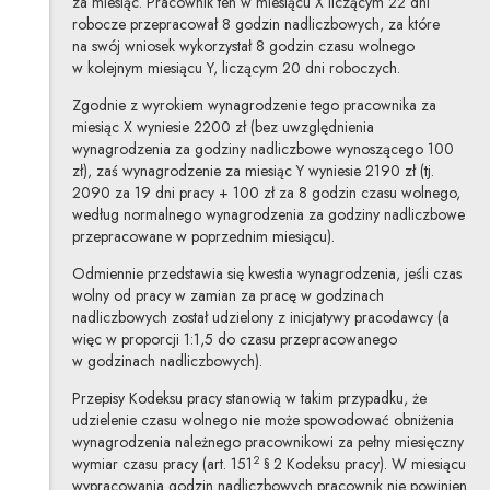
za miesiąc. Pracownik ten w miesiącu X liczącym 22 dni
robocze przepracował 8 godzin nadliczbowych, za które
na swój wniosek wykorzystał 8 godzin czasu wolnego
w kolejnym miesiącu Y, liczącym 20 dni roboczych.
Zgodnie z wyrokiem wynagrodzenie tego pracownika za
miesiąc X wyniesie 2200 zł (bez uwzględnienia
wynagrodzenia za godziny nadliczbowe wynoszącego 100
zł), zaś wynagrodzenie za miesiąc Y wyniesie 2190 zł (tj.
2090 za 19 dni pracy + 100 zł za 8 godzin czasu wolnego,
według normalnego wynagrodzenia za godziny nadliczbowe
przepracowane w poprzednim miesiącu).
Odmiennie przedstawia się kwestia wynagrodzenia, jeśli czas
wolny od pracy w zamian za pracę w godzinach
nadliczbowych został udzielony z inicjatywy pracodawcy (a
więc w proporcji 1:1,5 do czasu przepracowanego
w godzinach nadliczbowych).
Przepisy Kodeksu pracy stanowią w takim przypadku, że
udzielenie czasu wolnego nie może spowodować obniżenia
wynagrodzenia należnego pracownikowi za pełny miesięczny
2
wymiar czasu pracy (art. 151
§ 2 Kodeksu pracy). W miesiącu
wypracowania godzin nadliczbowych pracownik nie powinien