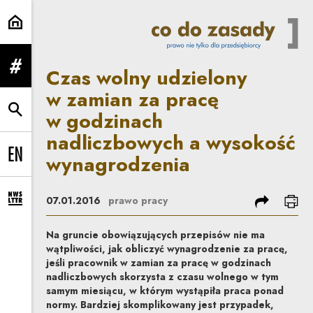
Czas wolny udzielony w zamian z
Czas wolny udzielony
rozwiń menu
w zamian za pracę
w godzinach
rozwiń wyszukiwarkę
nadliczbowych a wysokość
wynagrodzenia
Change language to EN
podziel się
dru
07.01.2016
prawo pracy
rozwiń formularz zapisu na newsletter
Na gruncie obowiązujących przepisów nie ma
wątpliwości, jak obliczyć wynagrodzenie za pracę,
jeśli pracownik w zamian za pracę w godzinach
nadliczbowych skorzysta z czasu wolnego w tym
samym miesiącu, w którym wystąpiła praca ponad
normy. Bardziej skomplikowany jest przypadek,