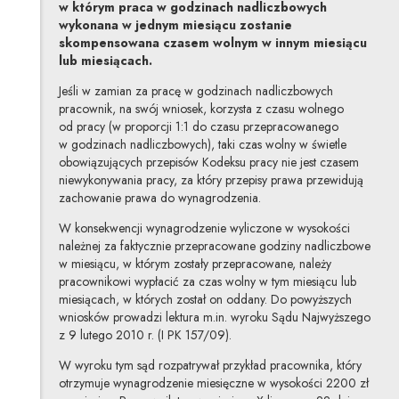
w którym praca w godzinach nadliczbowych
wykonana w jednym miesiącu zostanie
skompensowana czasem wolnym w innym miesiącu
lub miesiącach.
Jeśli w zamian za pracę w godzinach nadliczbowych
pracownik, na swój wniosek, korzysta z czasu wolnego
od pracy (w proporcji 1:1 do czasu przepracowanego
w godzinach nadliczbowych), taki czas wolny w świetle
obowiązujących przepisów Kodeksu pracy nie jest czasem
niewykonywania pracy, za który przepisy prawa przewidują
zachowanie prawa do wynagrodzenia.
W konsekwencji wynagrodzenie wyliczone w wysokości
należnej za faktycznie przepracowane godziny nadliczbowe
w miesiącu, w którym zostały przepracowane, należy
pracownikowi wypłacić za czas wolny w tym miesiącu lub
miesiącach, w których został on oddany. Do powyższych
wniosków prowadzi lektura m.in. wyroku Sądu Najwyższego
z 9 lutego 2010 r. (I PK 157/09).
W wyroku tym sąd rozpatrywał przykład pracownika, który
otrzymuje wynagrodzenie miesięczne w wysokości 2200 zł