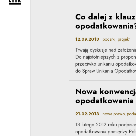
rozwiń formularz zapisu na newsletter
Co dalej z klau
opodatkowania
12.09.2013
podatki, projekt
Trwają dyskusje nad założeni
Do najistotniejszych z propo
przeciwko unikaniu opodatko
do Spraw Unikania Opodatko
Nowa konwencja
opodatkowania 
21.02.2013
nowe prawo, podat
13 lutego 2013 roku podpisa
opodatkowania pomiędzy Pols