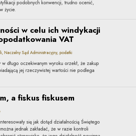
tyfikacji podobnych konwencji, trudno ocenić,
w życie.
ności w celu ich windykacji
opodatkowania VAT
, Naczelny Sąd Administracyjny, podatki
y w długo oczekiwanym wyroku orzekł, że zakup
adającą jej rzeczywistej wartości nie podlega
m, a fiskus fiskusem
e
nteresowały się jak dotąd działalnością Świętego
 można jednak zakładać, że w razie kontroli
 obronić stanowisko, że jego działalność powinna