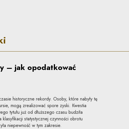
dy
ki
ty – jak opodatkować
 czasie historyczne rekordy. Osoby, które nabyły tę
kursie, mogą zrealizować spore zyski. Kwestia
go tytułu już od dłuższego czasu budziła
klasyfikacji statystycznej czynności obrotu
yła niepewność w tym zakresie.