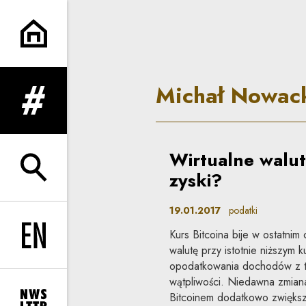
Michał Nowacki | Co do zasa
Michał Nowac
rozwiń menu
Wirtualne walu
rozwiń wyszukiwarkę
zyski?
19.01.2017
podatki
Kurs Bitcoina bije w ostatnim
Change language to EN
walutę przy istotnie niższym 
opodatkowania dochodów z te
wątpliwości. Niedawna zmiana 
Bitcoinem dodatkowo zwiększ