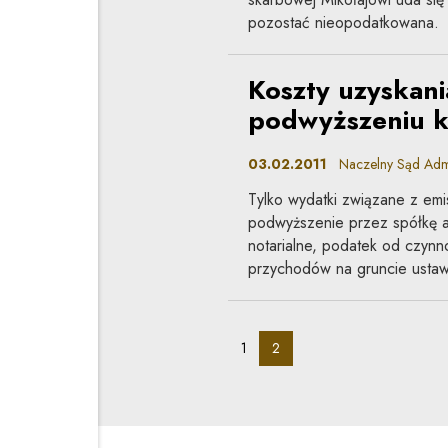
pozostać nieopodatkowana.
Koszty uzyskan
podwyższeniu k
03.02.2011
Naczelny Sąd Admini
Tylko wydatki związane z emis
podwyższenie przez spółkę ak
notarialne, podatek od czynn
przychodów na gruncie ustaw
pagination_page:
pagination_page:
1
2