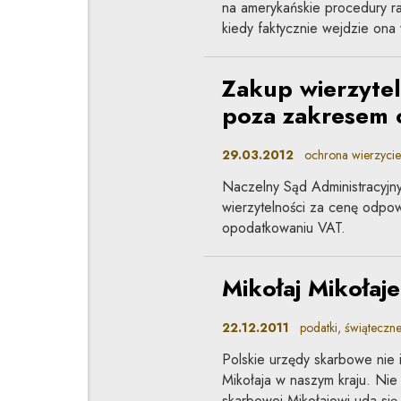
na amerykańskie procedury ra
kiedy faktycznie wejdzie ona 
Zakup wierzytel
poza zakresem 
29.03.2012
ochrona wierzycieli
Naczelny Sąd Administracyjn
wierzytelności za cenę odpowi
opodatkowaniu VAT.
Mikołaj Mikołaje
22.12.2011
podatki, świąteczn
Polskie urzędy skarbowe nie i
Mikołaja w naszym kraju. Nie
skarbowej Mikołajowi uda się