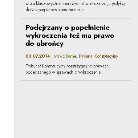
wiele kluczowych zmian również w obszarze jurysdykcji
dotyczącej umów konsumenckich.
Podejrzany o popełnienie
wykroczenia też ma prawo
do obrońcy
03.07.2014
prawo karne, Trybunał Konstytucyjny
Trybunał Konstytucyjny rozstrzygnął o prawach
podejrzanego w sprawach o wykroczenia.
Kiedy policja może żądać
udostępnienia lokalu
06.02.2014
prawo karne
Kodeks postępowania karnego przyznaje organom