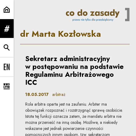
dr Marta Kozłowska | Co do zasa
dr Marta Kozłowska
rozwiń menu
rozwiń wyszukiwarkę
Sekretarz administracyjny
w postępowaniu na podstawie
Change language to EN
Regulaminu Arbitrażowego
ICC
rozwiń formularz zapisu na newsletter
18.05.2017
arbitraż
Rola arbitra oparta jest na zaufaniu. Arbiter ma
obowiązek rozpoznać i rozstrzygnąć sprawę osobiście.
Istota tej funkcji oznacza zatem, że mandatu arbitra nie
można przenieść na inną osobę. Możliwe, a niekiedy
wskazane jest jednak powierzenie czynności
pomocniczych innym osobom, tzw. sekretarzom