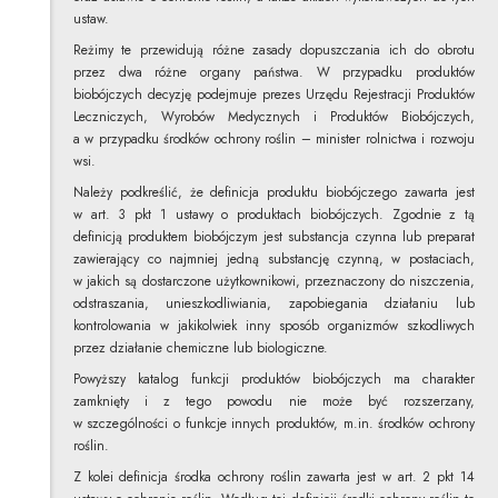
ustaw.
Reżimy te przewidują różne zasady dopuszczania ich do obrotu
przez dwa różne organy państwa. W przypadku produktów
biobójczych decyzję podejmuje prezes Urzędu Rejestracji Produktów
Leczniczych, Wyrobów Medycznych i Produktów Biobójczych,
a w przypadku środków ochrony roślin – minister rolnictwa i rozwoju
wsi.
Należy podkreślić, że definicja produktu biobójczego zawarta jest
w art. 3 pkt 1 ustawy o produktach biobójczych. Zgodnie z tą
definicją produktem biobójczym jest substancja czynna lub preparat
zawierający co najmniej jedną substancję czynną, w postaciach,
w jakich są dostarczone użytkownikowi, przeznaczony do niszczenia,
odstraszania, unieszkodliwiania, zapobiegania działaniu lub
kontrolowania w jakikolwiek inny sposób organizmów szkodliwych
przez działanie chemiczne lub biologiczne.
Powyższy katalog funkcji produktów biobójczych ma charakter
zamknięty i z tego powodu nie może być rozszerzany,
w szczególności o funkcje innych produktów, m.in. środków ochrony
roślin.
Z kolei definicja środka ochrony roślin zawarta jest w art. 2 pkt 14