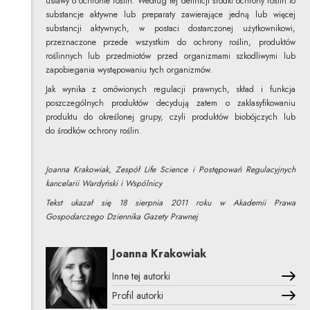
ustawy o ochronie roślin. Według tej definicji środki ochrony roślin to
substancje aktywne lub preparaty zawierające jedną lub więcej
substancji aktywnych, w postaci dostarczonej użytkownikowi,
przeznaczone przede wszystkim do ochrony roślin, produktów
roślinnych lub przedmiotów przed organizmami szkodliwymi lub
zapobiegania występowaniu tych organizmów.
Jak wynika z omówionych regulacji prawnych, skład i funkcja
poszczególnych produktów decydują zatem o zaklasyfikowaniu
produktu do określonej grupy, czyli produktów biobójczych lub
do środków ochrony roślin.
Joanna Krakowiak, Zespół Life Science i Postępowań Regulacyjnych
kancelarii Wardyński i Wspólnicy
Tekst ukazał się 18 sierpnia 2011 roku w Akademii Prawa
Gospodarczego Dziennika Gazety Prawnej
Joanna Krakowiak
Inne tej autorki
Profil autorki
Uwaga, link zostanie otwarty w nowym oknie