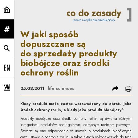
W jaki sposób dopuszczane są do
W jaki sposób
rozwiń menu
dopuszczane są
do sprzedaży produkty
rozwiń wyszukiwarkę
biobójcze oraz środki
ochrony roślin
Change language to EN
podziel się
dru
25.08.2011
life sciences
rozwiń formularz zapisu na newsletter
Kiedy produkt może zostać wprowadzony do obrotu jako
środek ochrony roślin, a kiedy jako produkt biobójczy?
Produkty biobójcze oraz środki ochrony roślin są dwiema różnymi
kategoriami produktów podlegającymi odrębnym reżimom prawnym.
Zawarte są one odpowiednio w ustawie o produktach biobójczych
oraz ustawie o ochronie roślin, a także aktach wykonawczych do tych