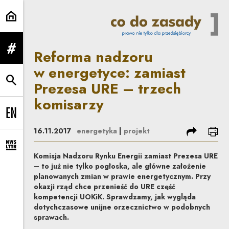
Reforma nadzoru w energetyce: z
Reforma nadzoru
rozwiń menu
w energetyce: zamiast
Prezesa URE – trzech
rozwiń wyszukiwarkę
komisarzy
Change language to EN
podziel się
dru
16.11.2017
energetyka
|
projekt
rozwiń formularz zapisu na newsletter
Komisja Nadzoru Rynku Energii zamiast Prezesa URE
– to już nie tylko pogłoska, ale główne założenie
planowanych zmian w prawie energetycznym. Przy
okazji rząd chce przenieść do URE część
kompetencji UOKiK. Sprawdzamy, jak wygląda
dotychczasowe unijne orzecznictwo w podobnych
sprawach.