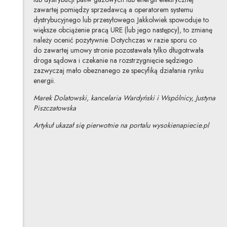
zawartej pomiędzy sprzedawcą a operatorem systemu
dystrybucyjnego lub przesyłowego. Jakkolwiek spowoduje to
większe obciążenie pracą URE (lub jego następcy), to zmianę
należy ocenić pozytywnie. Dotychczas w razie sporu co
do zawartej umowy stronie pozostawała tylko długotrwała
droga sądowa i czekanie na rozstrzygnięcie sędziego
zazwyczaj mało obeznanego ze specyfiką działania rynku
energii.
Marek Dolatowski, kancelaria Wardyński i Wspólnicy, Justyna
Piszczatowska
Artykuł ukazał się pierwotnie na portalu wysokienapiecie.pl
Marek Dolatowski
Inne tego autora
Justyna Piszczatowska
Inne tej autorki