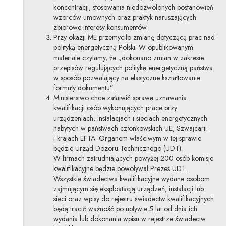
koncentracji, stosowania niedozwolonych postanowień
wzorców umownych oraz praktyk naruszających
zbiorowe interesy konsumentów.
Przy okazji ME przemyciło zmianę dotyczącą prac nad
polityką energetyczną Polski. W opublikowanym
materiale czytamy, że „dokonano zmian w zakresie
przepisów regulujących politykę energetyczną państwa
w sposób pozwalający na elastyczne kształtowanie
formuły dokumentu”.
Ministerstwo chce załatwić sprawę uznawania
kwalifikacji osób wykonujących prace przy
urządzeniach, instalacjach i sieciach energetycznych
nabytych w państwach członkowskich UE, Szwajcarii
i krajach EFTA. Organem właściwym w tej sprawie
będzie Urząd Dozoru Technicznego (UDT).
W firmach zatrudniających powyżej 200 osób komisje
kwalifikacyjne będzie powoływał Prezes UDT.
Wszystkie świadectwa kwalifikacyjne wydane osobom
zajmującym się eksploatacją urządzeń, instalacji lub
sieci oraz wpisy do rejestru świadectw kwalifikacyjnych
będą tracić ważność po upływie 5 lat od dnia ich
wydania lub dokonania wpisu w rejestrze świadectw