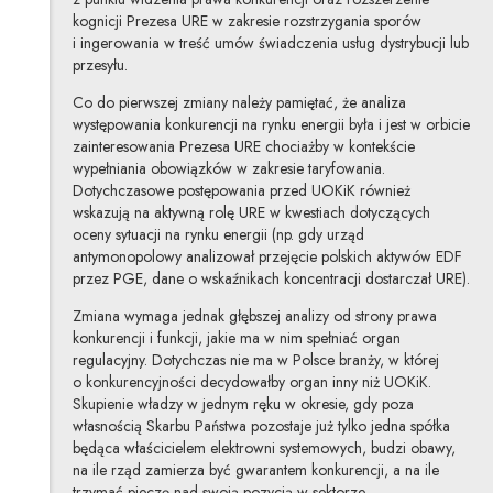
kognicji Prezesa URE w zakresie rozstrzygania sporów
i ingerowania w treść umów świadczenia usług dystrybucji lub
przesyłu.
Co do pierwszej zmiany należy pamiętać, że analiza
występowania konkurencji na rynku energii była i jest w orbicie
zainteresowania Prezesa URE chociażby w kontekście
wypełniania obowiązków w zakresie taryfowania.
Dotychczasowe postępowania przed UOKiK również
wskazują na aktywną rolę URE w kwestiach dotyczących
oceny sytuacji na rynku energii (np. gdy urząd
antymonopolowy analizował przejęcie polskich aktywów EDF
przez PGE, dane o wskaźnikach koncentracji dostarczał URE).
Zmiana wymaga jednak głębszej analizy od strony prawa
konkurencji i funkcji, jakie ma w nim spełniać organ
regulacyjny. Dotychczas nie ma w Polsce branży, w której
o konkurencyjności decydowałby organ inny niż UOKiK.
Skupienie władzy w jednym ręku w okresie, gdy poza
własnością Skarbu Państwa pozostaje już tylko jedna spółka
będąca właścicielem elektrowni systemowych, budzi obawy,
na ile rząd zamierza być gwarantem konkurencji, a na ile
trzymać pieczę nad swoją pozycją w sektorze.