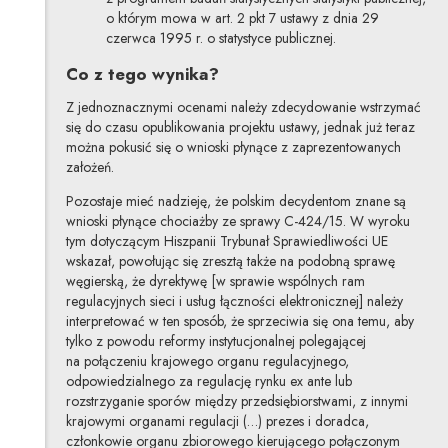
o którym mowa w art. 2 pkt 7 ustawy z dnia 29
czerwca 1995 r. o statystyce publicznej.
Co z tego wynika?
Z jednoznacznymi ocenami należy zdecydowanie wstrzymać
się do czasu opublikowania projektu ustawy, jednak już teraz
można pokusić się o wnioski płynące z zaprezentowanych
założeń.
Pozostaje mieć nadzieję, że polskim decydentom znane są
wnioski płynące chociażby ze sprawy C-424/15. W wyroku
tym dotyczącym Hiszpanii Trybunał Sprawiedliwości UE
wskazał, powołując się zresztą także na podobną sprawę
węgierską, że dyrektywę [w sprawie wspólnych ram
regulacyjnych sieci i usług łączności elektronicznej] należy
interpretować w ten sposób, że sprzeciwia się ona temu, aby
tylko z powodu reformy instytucjonalnej polegającej
na połączeniu krajowego organu regulacyjnego,
odpowiedzialnego za regulację rynku ex ante lub
rozstrzyganie sporów między przedsiębiorstwami, z innymi
krajowymi organami regulacji (…) prezes i doradca,
członkowie organu zbiorowego kierującego połączonym