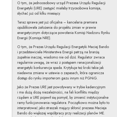
O tym, że jednoosobowy urząd Prezesa Urzędu Regulacji
Energetyki (URE) zastąpić miałaby trzyosobowa komisja,
słychać już od kilku miesięcy.
Teraz sprawa jest już oficjalna – kancelaria premiera
opublikowała założenia do projektu zmian w prawie
energetycznym dotyczące powołania Komisji Nadzoru Rynku
Energii (Komisja NRE).
O tym, że Prezes Urzędu Regulacji Energetyki Maciej Bando
i przedstawiciele Ministerstwa Energii patrzą na branżę
zupełnie inaczej, wiadomo nie od dziś. Regulator zwraca
regularnie uwagę, że wraz z postępem renacjonalizacji
energetyki konkurencja spada. Krytykuje też kroki takie jak
niedawna zmiana w ustawie o zapasach, która ogranicza
dostęp do rynku importerom gazu innym niż PGNiG.
Jako że Prezes URE jest powoływany w trybie kadencyjnym
i ma dużą dozę niezależności, na fali konfliktu między
rządem a URE pojawił się pomysł, by zmienić instytucjonalne
ramy funkcjonowania regulatora. Początkowo można było to
interpretować jako straszak mający skłonić prezesa Macieja
Bando do większej współpracy przy realizacji planów ME.