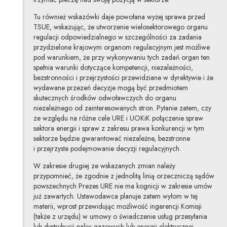
Tu również wskazówki daje powołana wyżej sprawa przed
TSUE, wskazując, że utworzenie wielosektorowego organu
regulacji odpowiedzialnego w szczególności za zadania
przydzielone krajowym organom regulacyjnym jest możliwe
pod warunkiem, że przy wykonywaniu tych zadań organ ten
spełnia warunki dotyczące kompetencji, niezależności,
bezstronności i przejrzystości przewidziane w dyrektywie i że
wydawane przezeń decyzje mogą być przedmiotem
skutecznych środków odwoławczych do organu
niezależnego od zainteresowanych stron. Pytanie zatem, czy
ze względu na różne cele URE i UOKiK połączenie spraw
sektora energii i spraw z zakresu prawa konkurencji w tym
sektorze będzie gwarantować niezależne, bezstronne
i przejrzyste podejmowanie decyzji regulacyjnych.
W zakresie drugiej ze wskazanych zmian należy
przypomnieć, że zgodnie z jednolitą linią orzeczniczą sądów
powszechnych Prezes URE nie ma kognicji w zakresie umów
już zawartych. Ustawodawca planuje zatem wyłom w tej
materii, wprost przewidując możliwość ingerencji Komisji
(także z urzędu) w umowy o świadczenie usług przesyłania
lub dystrybucji paliw gazowych lub energii elektrycznej