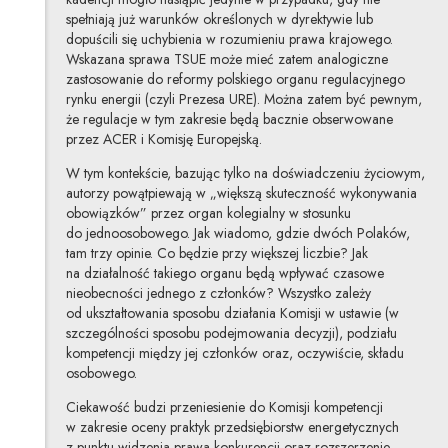
spełniają już warunków określonych w dyrektywie lub
dopuścili się uchybienia w rozumieniu prawa krajowego.
Wskazana sprawa TSUE może mieć zatem analogiczne
zastosowanie do reformy polskiego organu regulacyjnego
rynku energii (czyli Prezesa URE). Można zatem być pewnym,
że regulacje w tym zakresie będą bacznie obserwowane
przez ACER i Komisję Europejską.
W tym kontekście, bazując tylko na doświadczeniu życiowym,
autorzy powątpiewają w „większą skuteczność wykonywania
obowiązków” przez organ kolegialny w stosunku
do jednoosobowego. Jak wiadomo, gdzie dwóch Polaków,
tam trzy opinie. Co będzie przy większej liczbie? Jak
na działalność takiego organu będą wpływać czasowe
nieobecności jednego z członków? Wszystko zależy
od ukształtowania sposobu działania Komisji w ustawie (w
szczególności sposobu podejmowania decyzji), podziału
kompetencji między jej członków oraz, oczywiście, składu
osobowego.
Ciekawość budzi przeniesienie do Komisji kompetencji
w zakresie oceny praktyk przedsiębiorstw energetycznych
z punktu widzenia prawa konkurencji oraz rozszerzenie