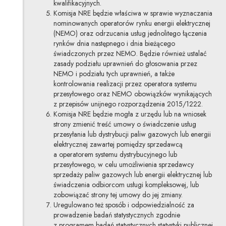
kwalifikacyjnych.
Komisja NRE będzie właściwa w sprawie wyznaczania
nominowanych operatorów rynku energii elektrycznej
(NEMO) oraz odrzucania usług jednolitego łączenia
rynków dnia następnego i dnia bieżącego
świadczonych przez NEMO. Będzie również ustalać
zasady podziału uprawnień do głosowania przez
NEMO i podziału tych uprawnień, a także
kontrolowania realizacji przez operatora systemu
przesyłowego oraz NEMO obowiązków wynikających
z przepisów unijnego rozporządzenia 2015/1222.
Komisja NRE będzie mogła z urzędu lub na wniosek
strony zmienić treść umowy o świadczenie usług
przesyłania lub dystrybucji paliw gazowych lub energii
elektrycznej zawartej pomiędzy sprzedawcą
a operatorem systemu dystrybucyjnego lub
przesyłowego, w celu umożliwienia sprzedawcy
sprzedaży paliw gazowych lub energii elektrycznej lub
świadczenia odbiorcom usługi kompleksowej, lub
zobowiązać strony tej umowy do jej zmiany.
Uregulowano też sposób i odpowiedzialność za
prowadzenie badań statystycznych zgodnie
z programem badań statystycznych statystyki publicznej,