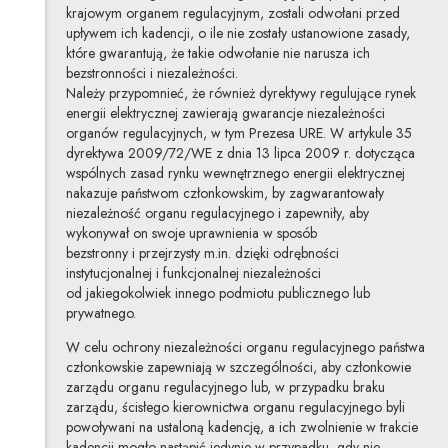
krajowym organem regulacyjnym, zostali odwołani przed
upływem ich kadencji, o ile nie zostały ustanowione zasady,
które gwarantują, że takie odwołanie nie narusza ich
bezstronności i niezależności.
Należy przypomnieć, że również dyrektywy regulujące rynek
energii elektrycznej zawierają gwarancje niezależności
organów regulacyjnych, w tym Prezesa URE. W artykule 35
dyrektywa 2009/72/WE z dnia 13 lipca 2009 r. dotycząca
wspólnych zasad rynku wewnętrznego energii elektrycznej
nakazuje państwom członkowskim, by zagwarantowały
niezależność organu regulacyjnego i zapewniły, aby
wykonywał on swoje uprawnienia w sposób
bezstronny i przejrzysty m.in. dzięki odrębności
instytucjonalnej i funkcjonalnej niezależności
od jakiegokolwiek innego podmiotu publicznego lub
prywatnego.
W celu ochrony niezależności organu regulacyjnego państwa
członkowskie zapewniają w szczególności, aby członkowie
zarządu organu regulacyjnego lub, w przypadku braku
zarządu, ścisłego kierownictwa organu regulacyjnego byli
powoływani na ustaloną kadencję, a ich zwolnienie w trakcie
kadencji mogło nastąpić jedynie w przypadku, gdy nie