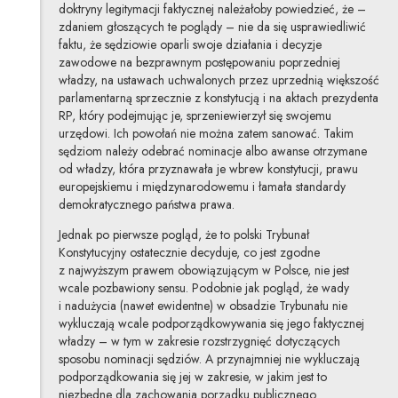
doktryny legitymacji faktycznej należałoby powiedzieć, że –
zdaniem głoszących te poglądy – nie da się usprawiedliwić
faktu, że sędziowie oparli swoje działania i decyzje
zawodowe na bezprawnym postępowaniu poprzedniej
władzy, na ustawach uchwalonych przez uprzednią większość
parlamentarną sprzecznie z konstytucją i na aktach prezydenta
RP, który podejmując je, sprzeniewierzył się swojemu
urzędowi. Ich powołań nie można zatem sanować. Takim
sędziom należy odebrać nominacje albo awanse otrzymane
od władzy, która przyznawała je wbrew konstytucji, prawu
europejskiemu i międzynarodowemu i łamała standardy
demokratycznego państwa prawa.
Jednak po pierwsze pogląd, że to polski Trybunał
Konstytucyjny ostatecznie decyduje, co jest zgodne
z najwyższym prawem obowiązującym w Polsce, nie jest
wcale pozbawiony sensu. Podobnie jak pogląd, że wady
i nadużycia (nawet ewidentne) w obsadzie Trybunału nie
wykluczają wcale podporządkowywania się jego faktycznej
władzy – w tym w zakresie rozstrzygnięć dotyczących
sposobu nominacji sędziów. A przynajmniej nie wykluczają
podporządkowania się jej w zakresie, w jakim jest to
niezbędne dla zachowania porządku publicznego