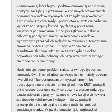
Rozumowanie, które legło u podstaw omawianej anglosaskiej
doktryny, zaczęło już przeważać w rodzimych rozważaniach
o ważności wyroków wydanych przez sędziów powołanych
z wniosków Krajowej Rady Sądownictwa w kształcie nadanym
jej przez naruszającą konstytucję decyzję poprzedniej
większości parlamentarnej. Choć początkowo w debacie
publicznej padały argumenty, że setki tysięcy wyroków
wydawanych przez takich sędziów są rzekomo automatycznie
nieważne, obecnie słychać już jedynie zapewnienia
przedstawicieli nowej władzy, że ze względu na dobro
obywateli i potrzebę ochrony ich bezpieczeństwa prawnego
nie może być o tym mowy.
Nadal istnieje jednak problem statusu prawnego tysięcy tzw.
„neosędziów”. Słychać głosy, że wszystkich ich należy poddać
„weryfikacji” lub postępowaniom dyscyplinarnym, bo
decydując się na przyjęcie nominacji od „neo-KRS”, postąpili
oni w sposób oportunistyczny, sprzeczny z etosem sędziego,
często odbierając przy tym szanse w rywalizacji o stanowiska
sędziowskie koleżankom i kolegom, którzy postąpili
pryncypialnie i nie ubiegali się o nie z nadania łamiącej
konstytucję władzy. W języku omawianej tu anglosaskiej