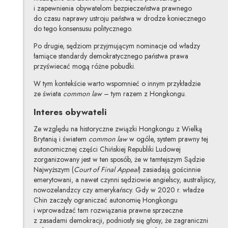
i zapewnienia obywatelom bezpieczeństwa prawnego
do czasu naprawy ustroju państwa w drodze koniecznego
do tego konsensusu politycznego.
Po drugie, sędziom przyjmującym nominacje od władzy
łamiące standardy demokratycznego państwa prawa
przyświecać mogą różne pobudki.
W tym kontekście warto wspomnieć o innym przykładzie
ze świata
common law
– tym razem z Hongkongu.
Interes obywateli
Ze względu na historyczne związki Hongkongu z Wielką
Brytanią i światem
common law
w ogóle, system prawny tej
autonomicznej części Chińskiej Republiki Ludowej
zorganizowany jest w ten sposób, że w tamtejszym Sądzie
Najwyższym (
Court of Final Appeal
) zasiadają gościnnie
emerytowani, a nawet czynni sędziowie angielscy, australijscy,
nowozelandzcy czy amerykańscy. Gdy w 2020 r. władze
Chin zaczęły ograniczać autonomię Hongkongu
i wprowadzać tam rozwiązania prawne sprzeczne
z zasadami demokracji, podniosły się głosy, że zagraniczni