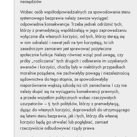
neosędziów.
Wobec osób współodpowiedzialnych za spowodowanie stanu
systemowego bezprawia należy zawsze wyciągać
odpowiednie konsekwencje. Trzeba jednak odróżnić tych,
którzy z premedytacją współdziałają w jego zaprowadzaniu
wyłącznie dla własnych korzyści, od tych, którzy starają się
w nim odnaleźć i nawet jeśli na tym korzystają, to ich
zasadniczym zamiarem jest sprawować pożyteczne
społecznie funkcje. Należy również wziąć pod uwagę, czy
próby „rozliczania” tych drugich i odbierania im uzyskanych
awansów i korzyści, choćby były w niektórych przypadkach
moralnie pożądane, nie zachwiałyby powagą i niezależnością
sądownictwa do tego stopnia, że spowodowałyby
nieporównanie większą szkodę niż ich zaniechanie. I czy nie
należy skupić się na wyciąganiu konsekwencji prawnych,
a przede wszystkim politycznych wobec rzeczywistych
uzurpatorów – tj. tych polityków, którzy z premedytacją,
dążąc do własnych korzyści, doprowadzili do utrzymującego
się latami stanu bezprawia, jak i tych, którzy dla własnej
korzyści będą go utrwalać lub pogłębiać, zamiast
rzeczywiście odbudowywać rządy prawa.