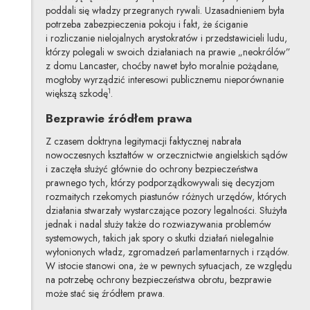
poddali się władzy przegranych rywali. Uzasadnieniem była
potrzeba zabezpieczenia pokoju i fakt, że ściganie
i rozliczanie nielojalnych arystokratów i przedstawicieli ludu,
którzy polegali w swoich działaniach na prawie „neokrólów”
z domu Lancaster, choćby nawet było moralnie pożądane,
mogłoby wyrządzić interesowi publicznemu nieporównanie
1
większą szkodę
.
Bezprawie źródłem prawa
Z czasem doktryna legitymacji faktycznej nabrała
nowoczesnych kształtów w orzecznictwie angielskich sądów
i zaczęła służyć głównie do ochrony bezpieczeństwa
prawnego tych, którzy podporządkowywali się decyzjom
rozmaitych rzekomych piastunów różnych urzędów, których
działania stwarzały wystarczające pozory legalności. Służyła
jednak i nadal służy także do rozwiazywania problemów
systemowych, takich jak spory o skutki działań nielegalnie
wyłonionych władz, zgromadzeń parlamentarnych i rządów.
W istocie stanowi ona, że w pewnych sytuacjach, ze względu
na potrzebę ochrony bezpieczeństwa obrotu, bezprawie
może stać się źródłem prawa.