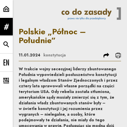
Polskie „Północ – Południe” | Co
Polskie „Północ –
rozwiń menu
Południe”
rozwiń wyszukiwarkę
podziel się
dru
11.01.2024
konstytucja
Change language to EN
W trakcie wojny secesyjnej liderzy zbuntowanego
Południa wypowiedzieli posłuszeństwo konstytucji
i legalnym władzom Stanów Zjednoczonych i przez
rozwiń formularz zapisu na newsletter
cztery lata sprawowali własne porządki na części
terytorium USA. Gdy rebelia została stłumiona,
amerykańskie sądy musiały zmierzyć się z tym, że
działania władz zbuntowanych stanów były –
w świetle konstytucji i jej rozumienia przez
wygranych – nielegalne, a osoby, które
podejmowały te działania, nie miały do tego
umocowania w prawie. Posługując się modną dziś