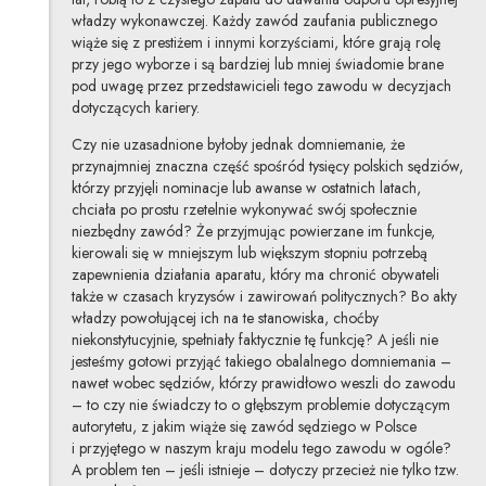
władzy wykonawczej. Każdy zawód zaufania publicznego
wiąże się z prestiżem i innymi korzyściami, które grają rolę
przy jego wyborze i są bardziej lub mniej świadomie brane
pod uwagę przez przedstawicieli tego zawodu w decyzjach
dotyczących kariery.
Czy nie uzasadnione byłoby jednak domniemanie, że
przynajmniej znaczna część spośród tysięcy polskich sędziów,
którzy przyjęli nominacje lub awanse w ostatnich latach,
chciała po prostu rzetelnie wykonywać swój społecznie
niezbędny zawód? Że przyjmując powierzane im funkcje,
kierowali się w mniejszym lub większym stopniu potrzebą
zapewnienia działania aparatu, który ma chronić obywateli
także w czasach kryzysów i zawirowań politycznych? Bo akty
władzy powołującej ich na te stanowiska, choćby
niekonstytucyjnie, spełniały faktycznie tę funkcję? A jeśli nie
jesteśmy gotowi przyjąć takiego obalalnego domniemania –
nawet wobec sędziów, którzy prawidłowo weszli do zawodu
– to czy nie świadczy to o głębszym problemie dotyczącym
autorytetu, z jakim wiąże się zawód sędziego w Polsce
i przyjętego w naszym kraju modelu tego zawodu w ogóle?
A problem ten – jeśli istnieje – dotyczy przecież nie tylko tzw.