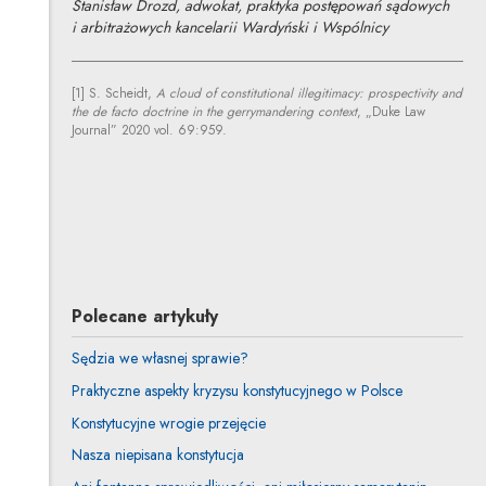
Stanisław Drozd, adwokat, praktyka postępowań sądowych
i arbitrażowych kancelarii Wardyński i Wspólnicy
[1] S. Scheidt,
A cloud of constitutional illegitimacy: prospectivity and
the de facto doctrine in the gerrymandering context
, „Duke Law
Journal” 2020 vol. 69:959.
Stanisław Drozd
Inne tego autora
Profil autora
Uwaga, link zostanie otwarty w nowym oknie
Polecane artykuły
Sędzia we własnej sprawie?
Praktyczne aspekty kryzysu konstytucyjnego w Polsce
Konstytucyjne wrogie przejęcie
Nasza niepisana konstytucja