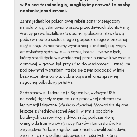
w Polsce terminologią, moglibyśmy nazwać te osoby
neofunkcjonariuszami.
Zanim jednak los południowej rebelii został przesądzony
na polu bitwy, ustanowione przez przedstawicieli zbuntowanej
władzy prawo kształtowało stosunki społeczne i stawało się
podstawą obrotu społecznego i gospodarczego w znacznej
części kraju. Mimo traumy wynikającej z bratobójczej wojny
amerykańscy sędziowie – ojcowie, bracia i synowie tych,
którzy stracili życie we wznieconej przez buntowników wojnie
domowej – gotowi byli przyjąć to do wiadomości i uznać, że
pod pewnymi warunkami trzeba się z tym pogodzić w imię
bezpieczeństwa obrotu, dobra obywateli oraz sprawnej
i zgodnej odbudowy państwa.
Sądy stanowe i federalne (z Sądem Najwyższym USA
na czele) sięgnęły w tym celu do pradawnej doktryny tzw.
legitymacji faktycznej (
de facto
doctrine
). Wywodziła się ona
jeszcze z średniowiecznej Anglii, w tym z podobnie
burzliwych czasów wojny dwóch róż, podczas której
o angielski tron wojowały rody Yorków i Lancasterów. Po
zwycięstwie Yorków angielski parlament uchwalił zaś ustawę
zwalniającą z wszelkiej odpowiedzialności tych, którzy