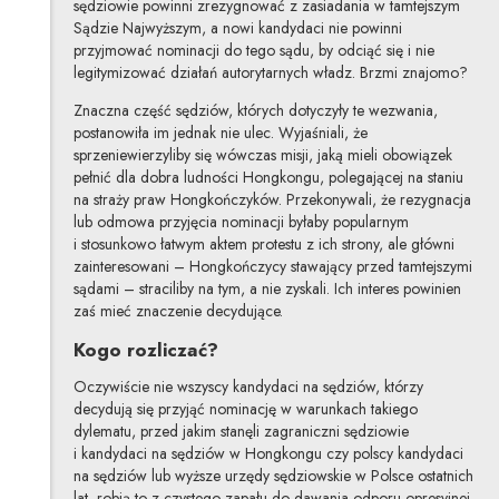
sędziowie powinni zrezygnować z zasiadania w tamtejszym
Sądzie Najwyższym, a nowi kandydaci nie powinni
przyjmować nominacji do tego sądu, by odciąć się i nie
legitymizować działań autorytarnych władz. Brzmi znajomo?
Znaczna część sędziów, których dotyczyły te wezwania,
postanowiła im jednak nie ulec. Wyjaśniali, że
sprzeniewierzyliby się wówczas misji, jaką mieli obowiązek
pełnić dla dobra ludności Hongkongu, polegającej na staniu
na straży praw Hongkończyków. Przekonywali, że rezygnacja
lub odmowa przyjęcia nominacji byłaby popularnym
i stosunkowo łatwym aktem protestu z ich strony, ale główni
zainteresowani – Hongkończycy stawający przed tamtejszymi
sądami – straciliby na tym, a nie zyskali. Ich interes powinien
zaś mieć znaczenie decydujące.
Kogo rozliczać?
Oczywiście nie wszyscy kandydaci na sędziów, którzy
decydują się przyjąć nominację w warunkach takiego
dylematu, przed jakim stanęli zagraniczni sędziowie
i kandydaci na sędziów w Hongkongu czy polscy kandydaci
na sędziów lub wyższe urzędy sędziowskie w Polsce ostatnich
lat, robią to z czystego zapału do dawania odporu opresyjnej