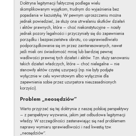
Doktryna legitymacji faktycznej podlega wielu
skomplikowanym wyjątkom, trudnym do wyjaśnienia bez
popadania w kazuistykę. W pewnym uproszczeniu można
jednak powiedzieć, że służy ona utrwalaniu skutków działań
i aktów prawnych, które – choć niekonstytucyjne – nosiły
jednak pozory legalności i przyczyniały się do zapewnienia
porządku i bezpieczeństwa obrotu, co usprawiedliwiało
podporządkowanie się im przez zainteresowanych, nawet
jeśli mieli oni świadomość mniej lub bardziej pewnej
wadliwości prawnej tych działań i aktów. Tzn. służy sanowaniu
takich działań władczych, które – choć nielegalne – nie
stanowiły aktów czystej uzurpacji (np. nie były podjęte
wyłącznie w celu wywrotowym albo wyłącznie dla
zapewnienia sobie przez uzurpatora nieuzasadnionych
korzyści).
Problem „neosędziów”
Warto przyjrzeć się tej doktrynie z naszej polskiej perspektywy
– z perspektywy wyzwania, jakim jest odbudowa legitymacji
władzy. W szczególności zastanawiając się nad problemem
naprawy wymiaru sprawiedliwości i nad kwestią tzw.
„neosędziów”.