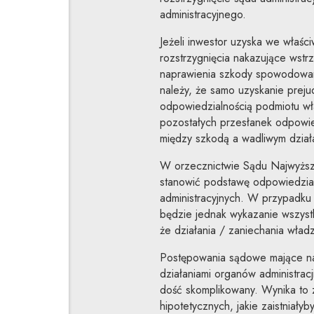
administracyjnego.
Jeżeli inwestor uzyska we właś
rozstrzygnięcia nakazujące wst
naprawienia szkody spowodowan
należy, że samo uzyskanie preju
odpowiedzialnością podmiotu wł
pozostałych przesłanek odpowie
między szkodą a wadliwym dział
W orzecznictwie Sądu Najwyższe
stanowić podstawę odpowiedzial
administracyjnych. W przypadku
będzie jednak wykazanie wszystk
że działania / zaniechania wład
Postępowania sądowe mające n
działaniami organów administracj
dość skomplikowany. Wynika to 
hipotetycznych, jakie zaistniałyb