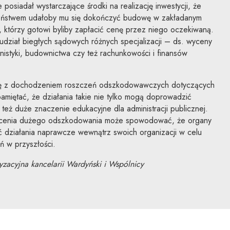
osiadał wystarczające środki na realizację inwestycji, że
ństwem udałoby mu się dokończyć budowę w zakładanym
 którzy gotowi byliby zapłacić cenę przez niego oczekiwaną.
dział biegłych sądowych różnych specjalizacji – ds. wyceny
anistyki, budownictwa czy też rachunkowości i finansów
 się z dochodzeniem roszczeń odszkodowawczych dotyczących
pamiętać, że działania takie nie tylko mogą doprowadzić
też duże znaczenie edukacyjne dla administracji publicznej.
łacenia dużego odszkodowania może spowodować, że organy
ć działania naprawcze wewnątrz swoich organizacji w celu
ń w przyszłości.
yzacyjna kancelarii Wardyński i Wspólnicy