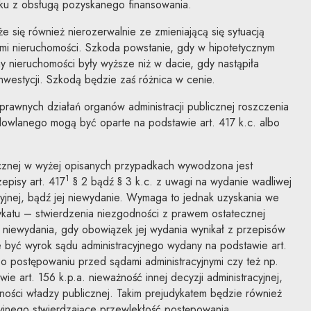
zku z obsługą pozyskanego finansowania.
 się również nierozerwalnie ze zmieniającą się sytuacją
ami nieruchomości. Szkoda powstanie, gdy w hipotetycznym
ny nieruchomości były wyższe niż w dacie, gdy nastąpiła
nwestycji. Szkodą będzie zaś różnica w cenie.
rawnych działań organów administracji publicznej roszczenia
wlanego mogą być oparte na podstawie art. 417 k.c. albo
cznej w wyżej opisanych przypadkach wywodzona jest
1
episy art. 417
§ 2 bądź § 3 k.c. z uwagi na wydanie wadliwej
cyjnej, bądź jej niewydanie. Wymaga to jednak uzyskania we
katu – stwierdzenia niezgodności z prawem ostatecznej
ej niewydania, gdy obowiązek jej wydania wynikał z przepisów
 być wyrok sądu administracyjnego wydany na podstawie art.
o postępowaniu przed sądami administracyjnymi czy też np.
ie art. 156 k.p.a. nieważność innej decyzji administracyjnej,
ości władzy publicznej. Takim prejudykatem będzie również
cyjnego stwierdzające przewlekłość postępowania