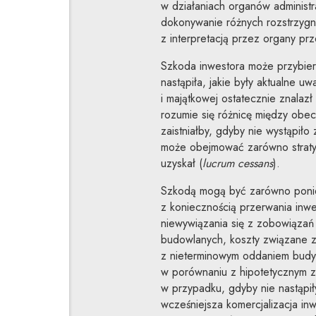
w działaniach organów administr
dokonywanie różnych rozstrzygn
z interpretacją przez organy p
Szkoda inwestora może przybiera
nastąpiła, jakie były aktualne uw
i majątkowej ostatecznie znalaz
rozumie się różnicę między obe
zaistniałby, gdyby nie wystąpił
może obejmować zarówno straty
uzyskał (
lucrum cessans
).
Szkodą mogą być zarówno ponie
z koniecznością przerwania inwes
niewywiązania się z zobowiąz
budowlanych, koszty związane z
z nieterminowym oddaniem budynk
w porównaniu z hipotetycznym zys
w przypadku, gdyby nie nastąpiły
wcześniejsza komercjalizacja in