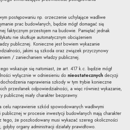
ciwym postępowaniu np. orzeczenie uchylające wadliwe
rzymanie prac budowlanych, będzie mógł domagać się
ej faktycznym przestojem na budowie. Pamiętać jednak
dykatu nie skutkuje automatycznym obciążeniem
adzy publicznej. Konieczne jest bowiem wykazanie
dzialności, jakimi są szkoda oraz związek przyczynowy
aniem / zaniechaniem władzy publicznej.
go wskazuje się natomiast, że art. 417 k.c. będzie mógł
ności wyłącznie w odniesieniu do
nieostatecznych
decyzji
 dochodzenia naprawienia szkody w tym trybie konieczne
ich przesłanek odpowiedzialności, a więc również wykazanie,
zy publicznej miały charakter bezprawny.
a celu naprawienie szkód spowodowanych wadliwymi
i publicznej w procesie inwestycji budowlanych mają charakter
z tego, że poszkodowany musi wykazać szereg okoliczności
y, gdyby organy administracji działały prawidłowo.