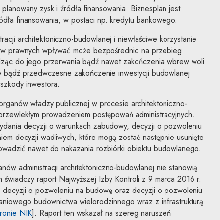
, planowany zysk i źródła finansowania. Biznesplan jest
ódła finansowania, w postaci np. kredytu bankowego.
acji architektoniczno-budowlanej i niewłaściwe korzystanie
ntów prawnych wpływać może bezpośrednio na przebieg
dząc do jego przerwania bądź nawet zakończenia wbrew woli
e bądź przedwczesne zakończenie inwestycji budowlanej
szkody inwestora.
 organów władzy publicznej w procesie architektoniczno-
przewlekłym prowadzeniem postępowań administracyjnych,
ania decyzji o warunkach zabudowy, decyzji o pozwoleniu
iem decyzji wadliwych, które mogą zostać następnie usunięte
wadzić nawet do nakazania rozbiórki obiektu budowlanego.
anów administracji architektoniczno-budowlanej nie stanowią
świadczy raport Najwyższej Izby Kontroli z 9 marca 2016 r.
u decyzji o pozwoleniu na budowę oraz decyzji o pozwoleniu
aniowego budownictwa wielorodzinnego wraz z infrastrukturą
Uwaga, link zostanie otwarty w nowym oknie
tronie NIK
]. Raport ten wskazał na szereg naruszeń