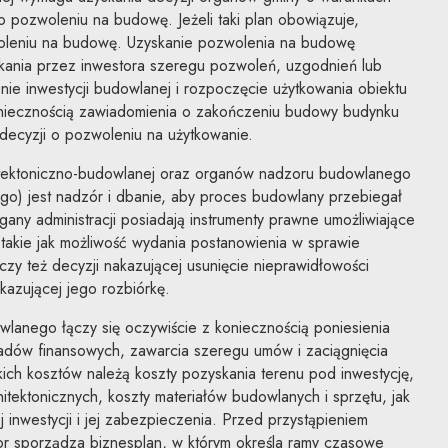
o pozwoleniu na budowę. Jeżeli taki plan obowiązuje,
oleniu na budowę. Uzyskanie pozwolenia na budowę
nia przez inwestora szeregu pozwoleń, uzgodnień lub
nie inwestycji budowlanej i rozpoczęcie użytkowania obiektu
oniecznością zawiadomienia o zakończeniu budowy budynku
decyzji o pozwoleniu na użytkowanie.
hitektoniczno-budowlanej oraz organów nadzoru budowlanego
go) jest nadzór i dbanie, aby proces budowlany przebiegał
any administracji posiadają instrumenty prawne umożliwiające
takie jak możliwość wydania postanowienia w sprawie
zy też decyzji nakazującej usunięcie nieprawidłowości
azującej jego rozbiórkę.
anego łączy się oczywiście z koniecznością poniesienia
adów finansowych, zawarcia szeregu umów i zaciągnięcia
ich kosztów należą koszty pozyskania terenu pod inwestycję,
itektonicznych, koszty materiałów budowlanych i sprzętu, jak
 inwestycji i jej zabezpieczenia. Przed przystąpieniem
or sporządza biznesplan, w którym określa ramy czasowe