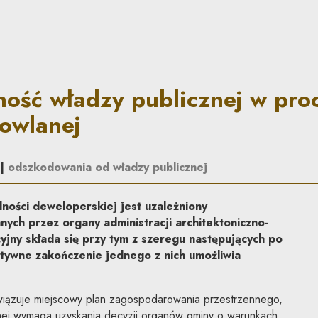
licznej w procesie inwestycj
ość władzy publicznej w pro
dowlanej
|
odszkodowania od władzy publicznej
lności deweloperskiej jest uzależniony
ych przez organy administracji architektoniczno-
yjny składa się przy tym z szeregu następujących po
tywne zakończenie jednego z nich umożliwia
owiązuje miejscowy plan zagospodarowania przestrzennego,
nej wymaga uzyskania decyzji organów gminy o warunkach