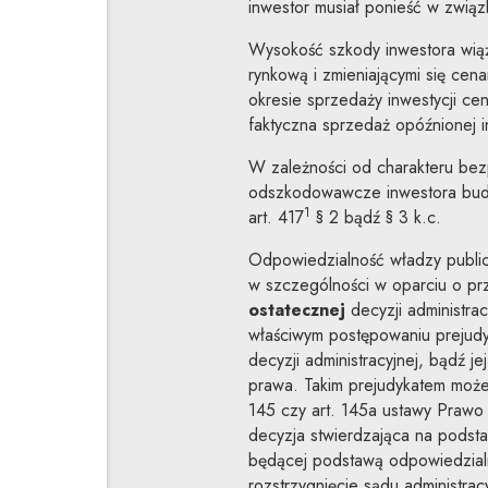
inwestor musiał ponieść w zwią
Wysokość szkody inwestora wiąże
rynkową i zmieniającymi się cen
okresie sprzedaży inwestycji ce
faktyczna sprzedaż opóźnionej i
W zależności od charakteru bezp
odszkodowawcze inwestora budo
1
art. 417
§ 2 bądź § 3 k.c.
Odpowiedzialność władzy publi
w szczególności w oparciu o prz
ostatecznej
decyzji administra
właściwym postępowaniu prejudy
decyzji administracyjnej, bądź j
prawa. Takim prejudykatem może
145 czy art. 145a ustawy Prawo 
decyzja stwierdzająca na podstaw
będącej podstawą odpowiedzialn
rozstrzygnięcie sądu administra