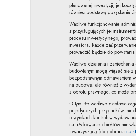
planowanej inwestycji, jej koszty
również podstawą pozyskania źr
Wadliwe funkcjonowanie administr
z przysługujących jej instrume
procesu inwestycyjnego, prowa
inwestora. Każde zaś przerwani
prowadzić będzie do powstania 
Wadliwe działania i zaniechania
budowlanym mogą wiązać się z 
bezpodstawnym odmawianiem wyd
na budowę, ale również z wydan
z obrotu prawnego, co może pro
O tym, że wadliwe działania org
pojedynczych przypadków, niech 
o wynikach kontroli w wydawani
na użytkowanie obiektów mieszk
towarzyszącą [do pobrania
na s