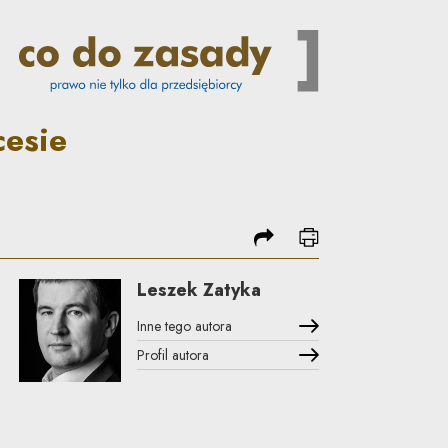
i budowlanej | Co do zasady
cesie
podziel się
drukuj
Leszek Zatyka
Inne tego autora
Profil autora
Uwaga, link zostanie otwarty w nowym oknie