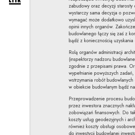
rozwiń formularz zapisu na newsletter
zabudowy oraz decyzji starosty 
wystarczy sama decyzja o pozw
wymagać może dodatkowo uzyska
opinii innych organów. Zakończe
budowlanego łączy się zaś z k
bądź z koniecznością uzyskania 
Rolą organów administracji arc
(inspektorzy nadzoru budowlane
zgodnie z przepisami prawa. Org
wypełnianie powyższych zadań, 
wstrzymania robót budowlanych c
w obiekcie budowlanym bądź nak
Przeprowadzenie procesu budowl
przez inwestora znacznych nakł
zobowiązań finansowych. Do tak
koszty usług geodezyjnych i arch
również koszty obsługi osobowej
do inwestycji budowlanej inwest