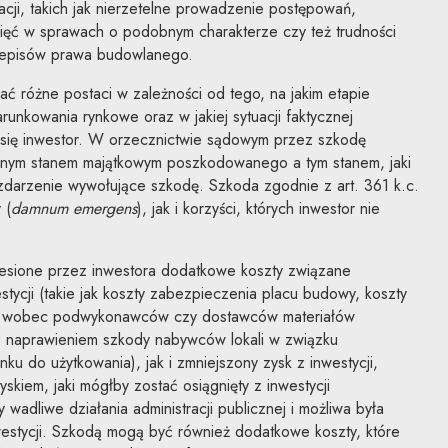
acji, takich jak nierzetelne prowadzenie postępowań,
ięć w sprawach o podobnym charakterze czy też trudności
rzepisów prawa budowlanego.
ć różne postaci w zależności od tego, na jakim etapie
arunkowania rynkowe oraz w jakiej sytuacji faktycznej
ł się inwestor. W orzecznictwie sądowym przez szkodę
cnym stanem majątkowym poszkodowanego a tym stanem, jaki
o zdarzenie wywołujące szkodę. Szkoda zgodnie z art. 361 k.c.
 (
damnum emergens
), jak i korzyści, których inwestor nie
sione przez inwestora dodatkowe koszty związane
tycji (takie jak koszty zabezpieczenia placu budowy, koszty
ań wobec podwykonawców czy dostawców materiałów
 naprawieniem szkody nabywców lokali w związku
u do użytkowania), jak i zmniejszony zysk z inwestycji,
kiem, jaki mógłby zostać osiągnięty z inwestycji
 wadliwe działania administracji publicznej i możliwa była
westycji. Szkodą mogą być również dodatkowe koszty, które