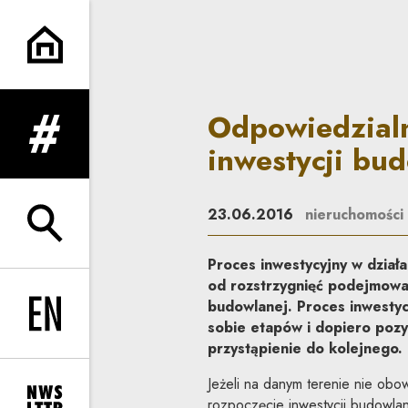
Odpowiedzialność władzy pub
Odpowiedzialn
rozwiń menu
inwestycji bu
23.06.2016
nieruchomości
rozwiń wyszukiwarkę
Proces inwestycyjny w działa
od rozstrzygnięć podejmowan
budowlanej. Proces inwestyc
Change language to EN
sobie etapów i dopiero pozy
przystąpienie do kolejnego.
Jeżeli na danym terenie nie ob
rozpoczęcie inwestycji budowla