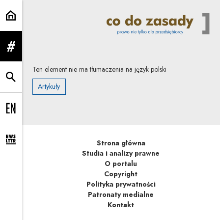
| Co do zasady
rozwiń menu
Ten element nie ma tłumaczenia na język polski
rozwiń wyszukiwarkę
Artykuły
Change language to EN
Strona główna
rozwiń formularz zapisu na newsletter
Studia i analizy prawne
O portalu
Copyright
Polityka prywatności
Patronaty medialne
Kontakt