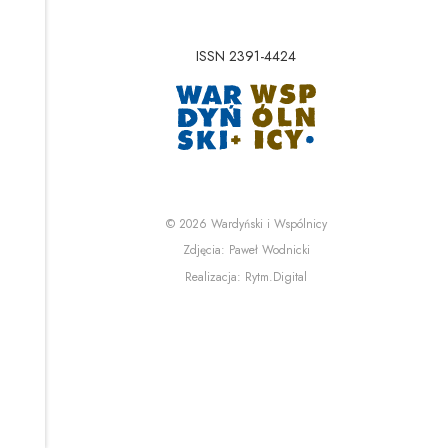
ISSN 2391-4424
Uwaga, link zostanie 
Uwaga, link zostanie o
© 2026
Wardyński i Wspólnicy
Uwaga, link zostanie otwa
Zdjęcia:
Paweł Wodnicki
Uwaga, link zostanie otwa
Realizacja:
Rytm.Digital