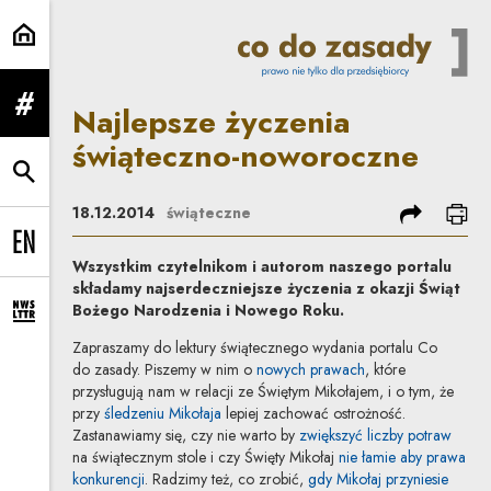
Najlepsze życzenia świąteczno-n
Najlepsze życzenia
rozwiń menu
świąteczno-noworoczne
rozwiń wyszukiwarkę
podziel się
dru
18.12.2014
świąteczne
Change language to EN
Wszystkim czytelnikom i autorom naszego portalu
składamy najserdeczniejsze życzenia z okazji Świąt
Bożego Narodzenia i Nowego Roku.
rozwiń formularz zapisu na newsletter
Zapraszamy do lektury świątecznego wydania portalu Co
do zasady. Piszemy w nim o
nowych prawach
, które
przysługują nam w relacji ze Świętym Mikołajem, i o tym, że
przy
śledzeniu Mikołaja
lepiej zachować ostrożność.
Zastanawiamy się, czy nie warto by
zwiększyć liczby potraw
na świątecznym stole i czy Święty Mikołaj
nie łamie aby prawa
konkurencji
. Radzimy też, co zrobić,
gdy Mikołaj przyniesie