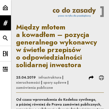
Między młotem a kowadłem – pozy
Między młotem
rozwiń menu
a kowadłem – pozycja
generalnego wykonawcy
rozwiń wyszukiwarkę
w świetle przepisów
o odpowiedzialności
Change language to EN
solidarnej inwestora
rozwiń formularz zapisu na newsletter
podziel się
dru
25.04.2019
infrastruktura
|
nieruchomości
|
spory sądowe
|
zamówienia publiczne
Od czasu wprowadzenia do Kodeksu cywilnego,
a później również do Prawa zamówień publicznych,