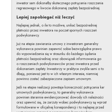
inwestor sam dokonałby skutecznego potrącenia roszczenia
regresowego w kwocie dokonanej zapłaty bezpośredniej.
Lepiej zapobiegać niż leczyć
Najlepiej jednak, o ile to możliwe, unikać bezpośredniej
płatności przez inwestora na poczet spornych roszczeń
podwykonawcy.
Już na etapie zawierania umowy z inwestorem generalny
wykonawca powinien zapewnić sobie bezwzględne prawo
do wypowiedzenia się w stosunku do każdego żądania
płatności bezpośredniej oraz obowiązek informowania go
o roszczeniach podwykonawców przez inwestora przed
dokonaniem zapłaty. Inwestorzy w praktyce zwykle sami o to
dbają, ponieważ jest to w ich własnym interesie, niemniej
powinno zostać zabezpieczone zapisem umownym.
Jeśli na etapie realizacji powstaje konieczność potrącania kar
umownych podwykonawcy, to generalny wykonawca
powinien starannie ewidencjonować dowody ich należności
oraz upewnić się, że zarzuty wobec podwykonawcy są wprost
formułowane w oficjalnej korespondencji i to najlepiej przed