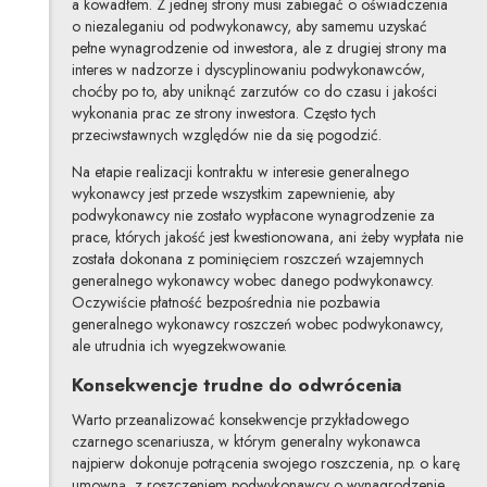
a kowadłem. Z jednej strony musi zabiegać o oświadczenia
o niezaleganiu od podwykonawcy, aby samemu uzyskać
pełne wynagrodzenie od inwestora, ale z drugiej strony ma
interes w nadzorze i dyscyplinowaniu podwykonawców,
choćby po to, aby uniknąć zarzutów co do czasu i jakości
wykonania prac ze strony inwestora. Często tych
przeciwstawnych względów nie da się pogodzić.
Na etapie realizacji kontraktu w interesie generalnego
wykonawcy jest przede wszystkim zapewnienie, aby
podwykonawcy nie zostało wypłacone wynagrodzenie za
prace, których jakość jest kwestionowana, ani żeby wypłata nie
została dokonana z pominięciem roszczeń wzajemnych
generalnego wykonawcy wobec danego podwykonawcy.
Oczywiście płatność bezpośrednia nie pozbawia
generalnego wykonawcy roszczeń wobec podwykonawcy,
ale utrudnia ich wyegzekwowanie.
Konsekwencje trudne do odwrócenia
Warto przeanalizować konsekwencje przykładowego
czarnego scenariusza, w którym generalny wykonawca
najpierw dokonuje potrącenia swojego roszczenia, np. o karę
umowną, z roszczeniem podwykonawcy o wynagrodzenie,