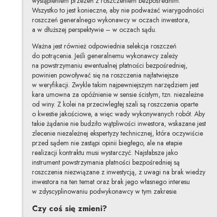
wystąpieniem przezeń z roszczeniem bezpośrednim.
Wszystko to jest konieczne, aby nie podważać wiarygodności
roszczeń generalnego wykonawcy w oczach inwestora,
a w dłuższej perspektywie – w oczach sądu.
Ważna jest również odpowiednia selekcja roszczeń
do potrącenia. Jeśli generalnemu wykonawcy zależy
na powstrzymaniu ewentualnej płatności bezpośredniej,
powinien powoływać się na roszczenia najłatwiejsze
w weryfikacji. Zwykle takim najpewniejszym narzędziem jest
kara umowna za opóźnienie w sensie ścisłym, tzn. niezależne
od winy. Z kolei na przeciwległej szali są roszczenia oparte
o kwestie jakościowe, a więc wady wykonywanych robót. Aby
takie żądanie nie budziło wątpliwości inwestora, wskazane jest
zlecenie niezależnej ekspertyzy technicznej, która oczywiście
przed sądem nie zastąpi opinii biegłego, ale na etapie
realizacji kontraktu musi wystarczyć. Najsłabsze jako
instrument powstrzymania płatności bezpośredniej są
roszczenia niezwiązane z inwestycją, z uwagi na brak wiedzy
inwestora na ten temat oraz brak jego własnego interesu
w zdyscyplinowaniu podwykonawcy w tym zakresie.
Czy coś się zmieni?