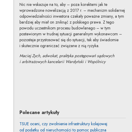
Nic nie wskazuje na to, aby – poza korektami jak te
wprowadzone nowelizacją z 2017 r. – mechanizm solidarnej
odpowiedzialności inwestora czekały poważne zmiany, a tym
bardziej aby miał on zniknąć z polskiego prawa. Z tego
powodu uczestnikom procesu budowlanego – w tym
postawionym w trudnej sytuacji generalnym wykonawcom –
pozostaje przystosować się do sytuacji, tak aby świadomie
i skutecznie ograniczać związane z nią ryzyka.
Maciej Zych, adwokat, praktyka postępowań sądowych
i arbitrażowych kancelarii Wardyński i Wspólnicy
Maciej Zych
Inne tego autora
Profil autora
Uwaga, link zostanie otwarty w nowym oknie
Polecane artykuły
TSUE oceni, czy zwolnienie infrastruktury kolejowej
od podatku od nieruchomości to pomoc publiczna