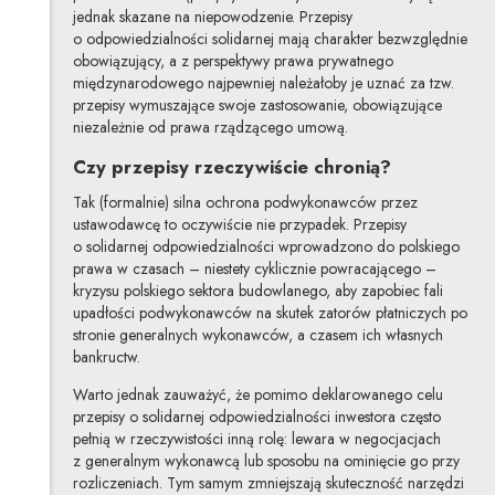
jednak skazane na niepowodzenie. Przepisy
o odpowiedzialności solidarnej mają charakter bezwzględnie
obowiązujący, a z perspektywy prawa prywatnego
międzynarodowego najpewniej należałoby je uznać za tzw.
przepisy wymuszające swoje zastosowanie, obowiązujące
niezależnie od prawa rządzącego umową.
Czy przepisy rzeczywiście chronią?
Tak (formalnie) silna ochrona podwykonawców przez
ustawodawcę to oczywiście nie przypadek. Przepisy
o solidarnej odpowiedzialności wprowadzono do polskiego
prawa w czasach – niestety cyklicznie powracającego –
kryzysu polskiego sektora budowlanego, aby zapobiec fali
upadłości podwykonawców na skutek zatorów płatniczych po
stronie generalnych wykonawców, a czasem ich własnych
bankructw.
Warto jednak zauważyć, że pomimo deklarowanego celu
przepisy o solidarnej odpowiedzialności inwestora często
pełnią w rzeczywistości inną rolę: lewara w negocjacjach
z generalnym wykonawcą lub sposobu na ominięcie go przy
rozliczeniach. Tym samym zmniejszają skuteczność narzędzi