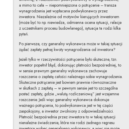
a mimo to cała – niepomniejszona o potrącenie – transza
wynagrodzenia jest wypłacana podwykonawcy przez
inwestora. Niezależnie od motywów kierujących inwestorem
(może być to np. niewiedza, odmienna ocena sytuacji, relacje
z uczestnikami procesu budowlanego), sytuacja ta rodzi kilka
pytań.
Po pierwsze, czy generalny wykonawca może w takiej sytuacji
żądać zapłaty pełnej kwoty wynagrodzenia od inwestora?
Jeżeli tylko w rzeczywistości potrącenie było skuteczne, tzn.
inwestor popełnił błąd, dokonując płatności bezpośredniej, to
w sensie prawnym generalny wykonawca zachowuje
roszczenie o zapłatę całości należnego sobie wynagrodzenia.
Skuteczne potrącenie jest bowiem prawnie równoznaczne
w skutkach z zapłatą – w pewnym sensie jest to szczególna
postać zapłaty, gdzie „walutą rozliczeniową” jest wzajemne
roszczenie. Jeśli więc generalny wykonawca dokonuje
ważnego potrącenia, to podwykonawca jest w tej części
zaspokojony, a inwestor zwolniony z odpowiedzialności.
Płatność bezpośrednia przez inwestora to w takiej sytuacji
nienależne świadczenie, które nie rodzi żadnego regresu
inwestora wobec generalnego wykonawcy, a więc nie może