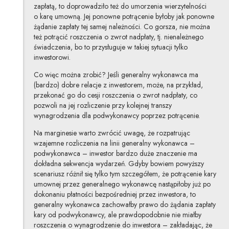
zapłatą, to doprowadziło też do umorzenia wierzytelności
o karę umowną. Jej ponowne potrącenie byłoby jak ponowne
żądanie zapłaty tej samej należności. Co gorsza, nie można
też potrącić roszczenia o zwrot nadpłaty, tj. nienależnego
świadczenia, bo to przysługuje w takiej sytuacji tylko
inwestorowi.
Co więc można zrobić? Jeśli generalny wykonawca ma
(bardzo) dobre relacje z inwestorem, może, na przykład,
przekonać go do cesji roszczenia o zwrot nadpłaty, co
pozwoli na jej rozliczenie przy kolejnej transzy
wynagrodzenia dla podwykonawcy poprzez potrącenie.
Na marginesie warto zwrócić uwagę, że rozpatrując
wzajemne rozliczenia na linii generalny wykonawca –
podwykonawca – inwestor bardzo duże znaczenie ma
dokładna sekwencja wydarzeń. Gdyby bowiem powyższy
scenariusz różnił się tylko tym szczegółem, że potrącenie kary
umownej przez generalnego wykonawcę nastąpiłoby już po
dokonaniu płatności bezpośredniej przez inwestora, to
generalny wykonawca zachowałby prawo do żądania zapłaty
kary od podwykonawcy, ale prawdopodobnie nie miałby
roszczenia o wynagrodzenie do inwestora – zakładając, że