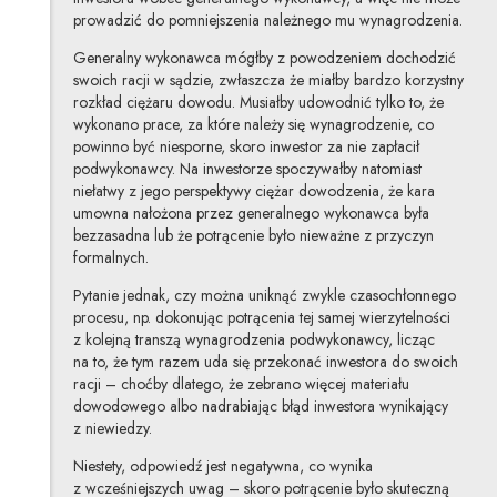
prowadzić do pomniejszenia należnego mu wynagrodzenia.
Generalny wykonawca mógłby z powodzeniem dochodzić
swoich racji w sądzie, zwłaszcza że miałby bardzo korzystny
rozkład ciężaru dowodu. Musiałby udowodnić tylko to, że
wykonano prace, za które należy się wynagrodzenie, co
powinno być niesporne, skoro inwestor za nie zapłacił
podwykonawcy. Na inwestorze spoczywałby natomiast
niełatwy z jego perspektywy ciężar dowodzenia, że kara
umowna nałożona przez generalnego wykonawca była
bezzasadna lub że potrącenie było nieważne z przyczyn
formalnych.
Pytanie jednak, czy można uniknąć zwykle czasochłonnego
procesu, np. dokonując potrącenia tej samej wierzytelności
z kolejną transzą wynagrodzenia podwykonawcy, licząc
na to, że tym razem uda się przekonać inwestora do swoich
racji – choćby dlatego, że zebrano więcej materiału
dowodowego albo nadrabiając błąd inwestora wynikający
z niewiedzy.
Niestety, odpowiedź jest negatywna, co wynika
z wcześniejszych uwag – skoro potrącenie było skuteczną