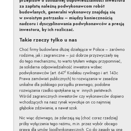
przepisów o solidarnej odpowiedzialności inwestora
za zapłatę należną podwykonawcom robót
budowlanych, generalni wykonawcy znajdują się
w swoistym potrzasku – między koniecznością
nadzoru i dyscyplinowania podwykonawców a presją
inwestora, by ich rozliczać.
Takie rzeczy tylko u nas
Choć firmy budowlane dłużej działające w Polsce – zarówno
rodzime, jak i zagraniczne – już dobrze przyzwyczaiły się
do tego mechanizmu, to warto tytułem wstępu przypomnieć,
że solidarna odpowiedzialność inwestora wobec
1
podwykonawców (art. 647
Kodeksu cywilnego i art. 143c
Prawa zamówień publicznych) to rozwiązanie w zasadzie
unikalne dla polskiego porządku prawnego; podobne
rozwiązania rzadko spotykane są w innych państwach.
Wśród zagranicznych inwestorów czy wykonawców dopiero
wchodzących na nasz rynek wywołuje on co najmniej
głębokie zdziwienie, a nawet szok.
Nic więc dziwnego, że zdarzają się (choć coraz rzadziej)
próby wyłączenia tego reżimu, m.in. przez wybór obcego
prawa dla umów (pod)wykonawczych. Co do zasady są one