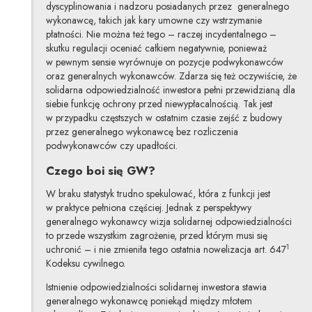
dyscyplinowania i nadzoru posiadanych przez generalnego
wykonawcę, takich jak kary umowne czy wstrzymanie
płatności. Nie można też tego – raczej incydentalnego –
skutku regulacji oceniać całkiem negatywnie, ponieważ
w pewnym sensie wyrównuje on pozycje podwykonawców
oraz generalnych wykonawców. Zdarza się też oczywiście, że
solidarna odpowiedzialność inwestora pełni przewidzianą dla
siebie funkcję ochrony przed niewypłacalnością. Tak jest
w przypadku częstszych w ostatnim czasie zejść z budowy
przez generalnego wykonawcę bez rozliczenia
podwykonawców czy upadłości.
Czego boi się GW?
W braku statystyk trudno spekulować, która z funkcji jest
w praktyce pełniona częściej. Jednak z perspektywy
generalnego wykonawcy wizja solidarnej odpowiedzialności
to przede wszystkim zagrożenie, przed którym musi się
1
uchronić – i nie zmieniła tego ostatnia nowelizacja art. 647
Kodeksu cywilnego.
Istnienie odpowiedzialności solidarnej inwestora stawia
generalnego wykonawcę poniekąd między młotem