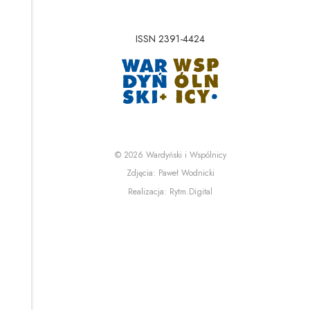
ISSN 2391-4424
Uwaga, link zostanie 
Uwaga, link zostanie o
© 2026
Wardyński i Wspólnicy
Uwaga, link zostanie otwa
Zdjęcia:
Paweł Wodnicki
Uwaga, link zostanie otwa
Realizacja:
Rytm.Digital