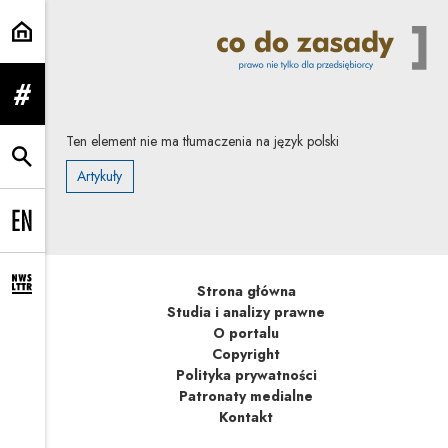
| Co do zasady
rozwiń menu
Ten element nie ma tłumaczenia na język polski
rozwiń wyszukiwarkę
Artykuły
Change language to EN
Strona główna
rozwiń formularz zapisu na newsletter
Studia i analizy prawne
O portalu
Copyright
Polityka prywatności
Patronaty medialne
Kontakt