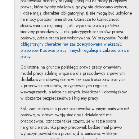
pracownika ochrony przysługującej mu na mocy przepisów
prawa, które byłoby właściwe, gdyby nie dokonano wyboru,
i które mają charakter obligatoryjny, tj. nie mogą być uchylone
na mocy porozumienia stron. Oznacza to konieczność
stosowania co najmniej – jeśli wybrano prawo państwa
siedziby pracodawcy – obligatoryjnych przepisów prawa
państwa, gdzie praca jest wykonywana. W przypadku Polski
obligatoryjny charakter ma zaś zdecydowana większość
przepisów Kodeksu pracy i innych regulacji z zakresu prawa
pracy
.
Co istotne, na gruncie polskiego prawa pracy omawiany
model pracy zdalnej wiąże się dla pracodawcy z pewnymi
dodatkowymi obowiązkami w zakresie treści zawieranych
z pracownikiem umów, przyjmowanych regulacji
wewnętrznych, a także należnych świadczeń i obowiązków
w obszarze bezpieczeństwa i higieny pracy.
Fakt zamieszkiwania przez pracownika w innym państwie niż
państwo, w którym swoją siedzibę i działalność ma
pracodawca, oznacza także często, że w razie sporu
na gruncie stosunku pracy pracownik będzie miał prawo
wytoczyć powództwo przed sąd w państwie, w którym