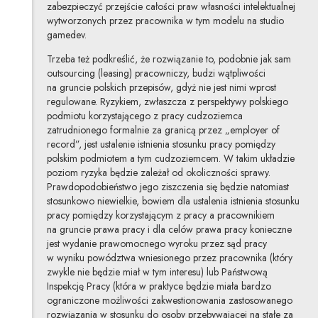
zabezpieczyć przejście całości praw własności intelektualnej
wytworzonych przez pracownika w tym modelu na studio
gamedev.
Trzeba też podkreślić, że rozwiązanie to, podobnie jak sam
outsourcing (leasing) pracowniczy, budzi wątpliwości
na gruncie polskich przepisów, gdyż nie jest nimi wprost
regulowane. Ryzykiem, zwłaszcza z perspektywy polskiego
podmiotu korzystającego z pracy cudzoziemca
zatrudnionego formalnie za granicą przez „employer of
record”, jest ustalenie istnienia stosunku pracy pomiędzy
polskim podmiotem a tym cudzoziemcem. W takim układzie
poziom ryzyka będzie zależał od okoliczności sprawy.
Prawdopodobieństwo jego ziszczenia się będzie natomiast
stosunkowo niewielkie, bowiem dla ustalenia istnienia stosunku
pracy pomiędzy korzystającym z pracy a pracownikiem
na gruncie prawa pracy i dla celów prawa pracy konieczne
jest wydanie prawomocnego wyroku przez sąd pracy
w wyniku powództwa wniesionego przez pracownika (który
zwykle nie będzie miał w tym interesu) lub Państwową
Inspekcję Pracy (która w praktyce będzie miała bardzo
ograniczone możliwości zakwestionowania zastosowanego
rozwiązania w stosunku do osoby przebywającej na stałe za