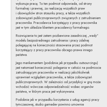
wykonuje pracę. To ten podmiot odpowiada, od strony
formalnej i prawnej, za realizację wszystkich praw
i obowiązków stron stosunku pracy, a także wszystkich
zobowiązań publicznoprawnych związanych z zatrudnieniem
pracownika. Pracodawca korzystający z pracy pracownika
jest w tym układzie klientem pracodawcy formalnego.
Rozwiązanie to jest zatem pozbawione zasadniczej „wady”
modelu bezpośredniego zatrudnienia i pracy zdalnej
polegającej na konieczności stosowania przez podmiot
korzystający z pracy pracownika obcego prawa innego
państwa.
Jego mankamentem (podobnie jak przypadku outsourcingu)
jest natomiast konieczność polegania w całości na podmiocie
zatrudniającym pracownika w realizacji jakichkolwiek
uprawnień względem pracownika, a także zobowiązań
publicznoprawnych. W zależności od jurysdykcji w grę może
wchodzić wówczas odpowiedzialność wobec organów
państwa, w którym praca jest wykonywana.
Podobnie jak w przypadku korzystania z usług agencji pracy
tymczasowej, studio gamedev powinno umownie