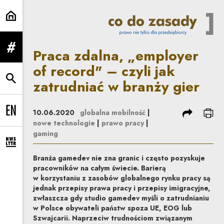
Praca zdalna, „employer of recor
Praca zdalna, „employer
rozwiń menu
of record" – czyli jak
zatrudniać w branży gier
rozwiń wyszukiwarkę
podziel się
dru
10.06.2020
globalna mobilność
|
Change language to EN
nowe technologie
|
prawo pracy
|
gaming
rozwiń formularz zapisu na newsletter
Branża gamedev nie zna granic i często pozyskuje
pracowników na całym świecie. Barierą
w korzystaniu z zasobów globalnego rynku pracy są
jednak przepisy prawa pracy i przepisy imigracyjne,
zwłaszcza gdy studio gamedev myśli o zatrudnianiu
w Polsce obywateli państw spoza UE, EOG lub
Szwajcarii. Naprzeciw trudnościom związanym