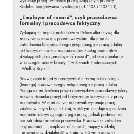
wykonuje pracę. W Polsce przesądzają o tym przepisy
4
Kodeksu postępowania cywilnego (art. 1103 i 1103
§ 1).
„Employer of record”, czyli pracodawca
formalny i pracodawca faktyczny
Zyskującą na popularności także w Polsce alternatywą dla
pracy tymczasowej i, przede wszystkim, dla modelu
zatrudnienia bezpośredniego połączonego z pracą zdalną
jest korzystanie przez pracodawców z usług podmiotów
działających jako „employer of record”. Jest ono popularne
w szczególności w branży IT w Stanach Zjednoczonych
i Wielkiej Brytanii.
Rozwiązanie to jest w rzeczywistości formą outsourcingu
(leasingu) pracowniczego, połączonego z pracą zdalną.
Polega na oddzieleniu praw i obowiązków pracodawcy (sfery
prawnej stosunku pracy) od faktycznego korzystania z pracy
pracownika. W modelu tym pracownik wykonuje pracę
zdalnie w innym kraju niż kraj, w którym znajduje się siedziba
podmiotu korzystającego z jego pracy, jednak podmiot ten
nie zatrudnia formalnie pracownika. Pracownika zatrudnia
inny podmiot – „employer of record”, mający siedzibę
i prowadzący działalność w kraju, w którym pracownik