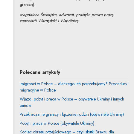
granicą).
Magdalena Świtajska, adwokat, praktyka prawa pracy
kancelarii Wardyński i Wspólnicy
Magdalena Świtajska
Inne tej autorki
Profil autorki
Uwaga, link zostanie otwarty w nowym oknie
Polecane artykuły
Imigranci w Polsce – dlaczego ich potrzebujemy? Procedury
migracyjne w Polsce
Wjazd, pobyt i praca w Polsce – obywatele Ukrainy i innych
państw
Przekraczanie granicy i łączenie rodzin (obywatele Ukrainy)
Pobyt i praca w Polsce (obywatele Ukrainy)
Koniec okresu przejściowego – czyli skutki Brexitu dla