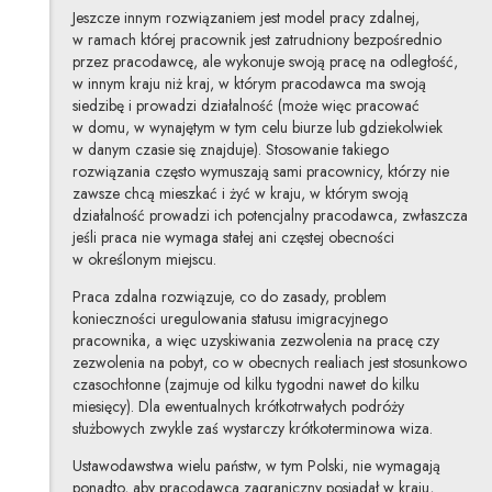
Jeszcze innym rozwiązaniem jest model pracy zdalnej,
w ramach której pracownik jest zatrudniony bezpośrednio
przez pracodawcę, ale wykonuje swoją pracę na odległość,
w innym kraju niż kraj, w którym pracodawca ma swoją
siedzibę i prowadzi działalność (może więc pracować
w domu, w wynajętym w tym celu biurze lub gdziekolwiek
w danym czasie się znajduje). Stosowanie takiego
rozwiązania często wymuszają sami pracownicy, którzy nie
zawsze chcą mieszkać i żyć w kraju, w którym swoją
działalność prowadzi ich potencjalny pracodawca, zwłaszcza
jeśli praca nie wymaga stałej ani częstej obecności
w określonym miejscu.
Praca zdalna rozwiązuje, co do zasady, problem
konieczności uregulowania statusu imigracyjnego
pracownika, a więc uzyskiwania zezwolenia na pracę czy
zezwolenia na pobyt, co w obecnych realiach jest stosunkowo
czasochłonne (zajmuje od kilku tygodni nawet do kilku
miesięcy). Dla ewentualnych krótkotrwałych podróży
służbowych zwykle zaś wystarczy krótkoterminowa wiza.
Ustawodawstwa wielu państw, w tym Polski, nie wymagają
ponadto, aby pracodawca zagraniczny posiadał w kraju,