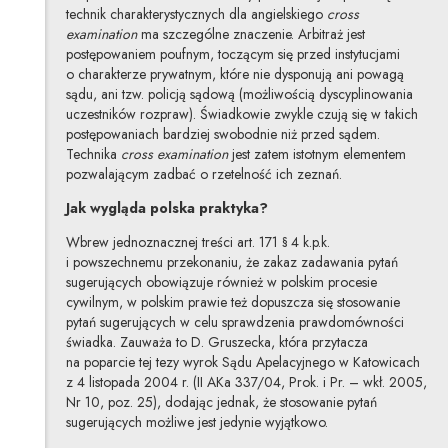
technik charakterystycznych dla angielskiego
cross
examination
ma szczególne znaczenie. Arbitraż jest
postępowaniem poufnym, toczącym się przed instytucjami
o charakterze prywatnym, które nie dysponują ani powagą
sądu, ani tzw. policją sądową (możliwością dyscyplinowania
uczestników rozpraw). Świadkowie zwykle czują się w takich
postępowaniach bardziej swobodnie niż przed sądem.
Technika
cross examination
jest zatem istotnym elementem
pozwalającym zadbać o rzetelność ich zeznań.
Jak wygląda polska praktyka?
Wbrew jednoznacznej treści art. 171 § 4 k.p.k.
i powszechnemu przekonaniu, że zakaz zadawania pytań
sugerujących obowiązuje również w polskim procesie
cywilnym, w polskim prawie też dopuszcza się stosowanie
pytań sugerujących w celu sprawdzenia prawdomówności
świadka. Zauważa to D. Gruszecka, która przytacza
na poparcie tej tezy wyrok Sądu Apelacyjnego w Katowicach
z 4 listopada 2004 r. (II AKa 337/04, Prok. i Pr. – wkł. 2005,
Nr 10, poz. 25), dodając jednak, że stosowanie pytań
sugerujących możliwe jest jedynie wyjątkowo.