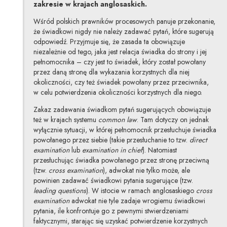
zakresie w krajach anglosaskich.
Wśród polskich prawników procesowych panuje przekonanie,
że świadkowi nigdy nie należy zadawać pytań, które sugerują
odpowiedź. Przyjmuje się, że zasada ta obowiązuje
niezależnie od tego, jaka jest relacja świadka do strony i jej
pełnomocnika – czy jest to świadek, który został powołany
przez daną stronę dla wykazania korzystnych dla niej
okoliczności, czy też świadek powołany przez przeciwnika,
w celu potwierdzenia okoliczności korzystnych dla niego.
Zakaz zadawania świadkom pytań sugerujących obowiązuje
też w krajach systemu
common law
. Tam dotyczy on jednak
wyłącznie sytuacji, w której pełnomocnik przesłuchuje świadka
powołanego przez siebie (takie przesłuchanie to tzw.
direct
examination
lub
examination in chief
). Natomiast
przesłuchując świadka powołanego przez stronę przeciwną
(tzw.
cross examination
), adwokat nie tylko może, ale
powinien zadawać świadkowi pytania sugerujące (tzw.
leading questions
). W istocie w ramach anglosaskiego
cross
examination
adwokat nie tyle zadaje wrogiemu świadkowi
pytania, ile konfrontuje go z pewnymi stwierdzeniami
faktycznymi, starając się uzyskać potwierdzenie korzystnych