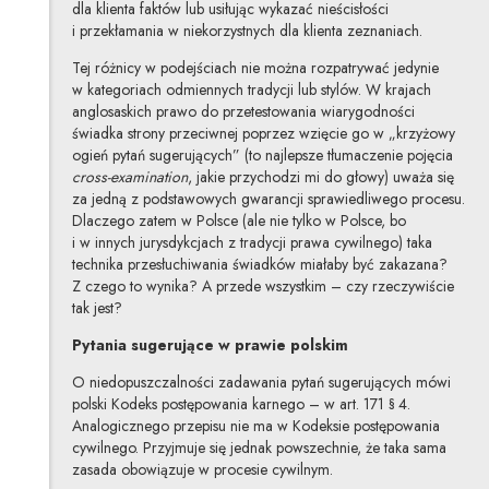
dla klienta faktów lub usiłując wykazać nieścisłości
i przekłamania w niekorzystnych dla klienta zeznaniach.
Tej różnicy w podejściach nie można rozpatrywać jedynie
w kategoriach odmiennych tradycji lub stylów. W krajach
anglosaskich prawo do przetestowania wiarygodności
świadka strony przeciwnej poprzez wzięcie go w „krzyżowy
ogień pytań sugerujących” (to najlepsze tłumaczenie pojęcia
cross-examination
, jakie przychodzi mi do głowy) uważa się
za jedną z podstawowych gwarancji sprawiedliwego procesu.
Dlaczego zatem w Polsce (ale nie tylko w Polsce, bo
i w innych jurysdykcjach z tradycji prawa cywilnego) taka
technika przesłuchiwania świadków miałaby być zakazana?
Z czego to wynika? A przede wszystkim – czy rzeczywiście
tak jest?
Pytania sugerujące w prawie polskim
O niedopuszczalności zadawania pytań sugerujących mówi
polski Kodeks postępowania karnego – w art. 171 § 4.
Analogicznego przepisu nie ma w Kodeksie postępowania
cywilnego. Przyjmuje się jednak powszechnie, że taka sama
zasada obowiązuje w procesie cywilnym.