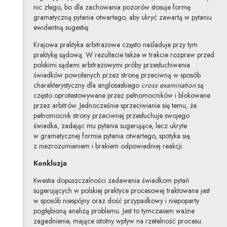
nic złego, bo dla zachowania pozorów stosuje formę
gramatyczną pytania otwartego, aby ukryć zawartą w pytaniu
ewidentną sugestię.
Krajowa praktyka arbitrażowa często naśladuje przy tym
praktykę sądową. W rezultacie także w trakcie rozpraw przed
polskimi sądami arbitrażowymi próby przesłuchiwania
świadków powołanych przez stronę przeciwną w sposób
charakterystyczny dla anglosaskiego
cross examination
są
często oprotestowywane przez pełnomocników i blokowane
przez arbitrów. Jednocześnie sprzeciwianie się temu, że
pełnomocnik strony przeciwnej przesłuchuje swojego
świadka, zadając mu pytania sugerujące, lecz ukryte
w gramatycznej formie pytania otwartego, spotyka się
z niezrozumieniem i brakiem odpowiedniej reakcji.
Konkluzja
Kwestia dopuszczalności zadawania świadkom pytań
sugerujących w polskiej praktyce procesowej traktowana jest
w sposób niespójny oraz dość przypadkowy i niepoparty
pogłębioną analizą problemu. Jest to tymczasem ważne
zagadnienie, mające istotny wpływ na rzetelność procesu.