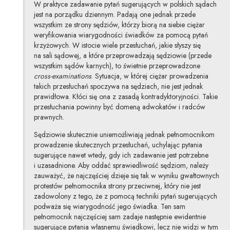
W praktyce zadawanie pytań sugerujących w polskich sądach
jest na porządku dziennym. Padają one jednak przede
wszystkim ze strony sędziów, którzy biorą na siebie ciężar
weryfikowania wiarygodności świadków za pomocą pytań
krzyżowych. W istocie wiele przesłuchań, jakie słyszy się
na sali sądowej, a które przeprowadzają sędziowie (przede
wszystkim sądów karnych), to świetnie przeprowadzone
cross-examinations
. Sytuacja, w której ciężar prowadzenia
takich przesłuchań spoczywa na sędziach, nie jest jednak
prawidłowa. Kłóci się ona z zasadą kontradyktoryjności. Takie
przesłuchania powinny być domeną adwokatów i radców
prawnych.
Sędziowie skutecznie uniemożliwiają jednak pełnomocnikom
prowadzenie skutecznych przesłuchań, uchylając pytania
sugerujące nawet wtedy, gdy ich zadawanie jest potrzebne
i uzasadnione. Aby oddać sprawiedliwość sędziom, należy
zauważyć, że najczęściej dzieje się tak w wyniku gwałtownych
protestów pełnomocnika strony przeciwnej, który nie jest
zadowolony z tego, że z pomocą techniki pytań sugerujących
podważa się wiarygodność jego świadka. Ten sam
pełnomocnik najczęściej sam zadaje następnie ewidentnie
sugerujące pytania własnemu świadkowi, lecz nie widzi w tym