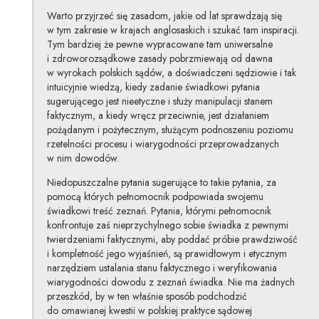
Warto przyjrzeć się zasadom, jakie od lat sprawdzają się
w tym zakresie w krajach anglosaskich i szukać tam inspiracji.
Tym bardziej że pewne wypracowane tam uniwersalne
i zdroworozsądkowe zasady pobrzmiewają od dawna
w wyrokach polskich sądów, a doświadczeni sędziowie i tak
intuicyjnie wiedzą, kiedy zadanie świadkowi pytania
sugerującego jest nieetyczne i służy manipulacji stanem
faktycznym, a kiedy wręcz przeciwnie, jest działaniem
pożądanym i pożytecznym, służącym podnoszeniu poziomu
rzetelności procesu i wiarygodności przeprowadzanych
w nim dowodów.
Niedopuszczalne pytania sugerujące to takie pytania, za
pomocą których pełnomocnik podpowiada swojemu
świadkowi treść zeznań. Pytania, którymi pełnomocnik
konfrontuje zaś nieprzychylnego sobie świadka z pewnymi
twierdzeniami faktycznymi, aby poddać próbie prawdziwość
i kompletność jego wyjaśnień, są prawidłowym i etycznym
narzędziem ustalania stanu faktycznego i weryfikowania
wiarygodności dowodu z zeznań świadka. Nie ma żadnych
przeszkód, by w ten właśnie sposób podchodzić
do omawianej kwestii w polskiej praktyce sądowej