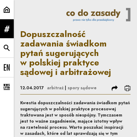
Dopuszczalność zadawania świadk
Dopuszczalność
rozwiń menu
zadawania świadkom
pytań sugerujących
rozwiń wyszukiwarkę
w polskiej praktyce
sądowej i arbitrażowej
Change language to EN
podziel się
dru
12.04.2017
arbitraż
|
spory sądowe
rozwiń formularz zapisu na newsletter
Kwestia dopuszczalności zadawania świadkom pytań
sugerujących w polskiej praktyce procesowej
traktowana jest w sposób niespójny. Tymczasem
jest to ważne zagadnienie, mające istotny wpływ
na rzetelność procesu. Warto poszukać inspiracji
w zasadach, które od lat sprawdzają się w tym