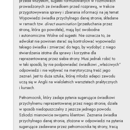
przede wszystkim, sugestii formułowanych w rozmowach
prowadzonych ze świadkiem przed rozprawą, w trakcie
przygotowywania sprawy i zbierania informacji na jej temat.
Wypowiedzi świadka przychylnego danej stronie, składane
w ramach tzw.
direct examination
(przesłuchania przez
stronę, która go powołała), mają być swobodne
i autonomiczne. Wolne od sugestii. Nie oznacza to, że
adwokat nie powinien starać się kontrolować wypowiedzi
takiego świadka i zmierzać do tego, by wydobyć z niego
stwierdzenia istotne dla sprawy i korzystne dla
reprezentowanej przez siebie strony. Musi jednak robić to
w taki sposób, by nie podpowiadać świadkowi „właściwych”
odpowiedzi i nie wpływać na merytoryczną treść jego
zeznań. Jest to duża sztuka, której młodzi adepci zawodu
uczą się w Anglii na wieloletnich warsztatach praktycznych
i kursach.
Pełnomocnik, który zadaje pytania sugerujące świadkowi
przychylnemu reprezentowanej przez niego stronie, działa
w sposób niedopuszczalny z jeszcze jednego powodu.
Szkodzi mianowicie swojemu klientowi. Zeznania świadka
przychylnego danej stronie, złożone w odpowiedzi na pytania
sugerujące zadawane przez pełnomocnika tej strony, tracą