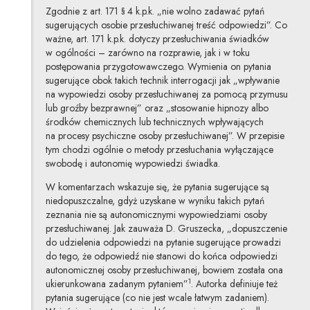
Zgodnie z art. 171 § 4 k.p.k. „nie wolno zadawać pytań
sugerujących osobie przesłuchiwanej treść odpowiedzi”. Co
ważne, art. 171 k.p.k. dotyczy przesłuchiwania świadków
w ogólności – zarówno na rozprawie, jak i w toku
postępowania przygotowawczego. Wymienia on pytania
sugerujące obok takich technik interrogacji jak „wpływanie
na wypowiedzi osoby przesłuchiwanej za pomocą przymusu
lub groźby bezprawnej” oraz „stosowanie hipnozy albo
środków chemicznych lub technicznych wpływających
na procesy psychiczne osoby przesłuchiwanej”. W przepisie
tym chodzi ogólnie o metody przesłuchania wyłączające
swobodę i autonomię wypowiedzi świadka.
W komentarzach wskazuje się, że pytania sugerujące są
niedopuszczalne, gdyż uzyskane w wyniku takich pytań
zeznania nie są autonomicznymi wypowiedziami osoby
przesłuchiwanej. Jak zauważa D. Gruszecka, „dopuszczenie
do udzielenia odpowiedzi na pytanie sugerujące prowadzi
do tego, że odpowiedź nie stanowi do końca odpowiedzi
autonomicznej osoby przesłuchiwanej, bowiem została ona
1
ukierunkowana zadanym pytaniem”
. Autorka definiuje też
pytania sugerujące (co nie jest wcale łatwym zadaniem).