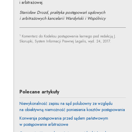
i arbitrażowej.
Stanisław Drozd, praktyka postępowań sądowych
i arbitrażowych kancelarii Wardyński i Wspólnicy
1
Komentarz do Kodeksu postępowania karnego pod redakcją J.
Skorupki, System Informacji Prawnej Legalis, wyd. 24, 2017.
Stanisław Drozd
Inne tego autora
Profil autora
Uwaga, link zostanie otwarty w nowym oknie
Polecane artykuły
Niewykonalność zapisu na sąd polubowny ze względu
na obiektywną niemożność poniesienia kosztów postępowania
Konwersja postępowania przed sądem państwowym
w postępowanie arbitrażowe