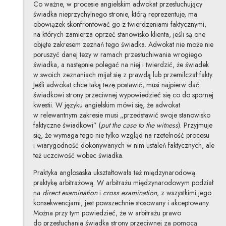
Co ważne, w procesie angielskim adwokat przesłuchujący
świadka nieprzychylnego stronie, którą reprezentuje, ma
obowiązek skonfrontować go z twierdzeniami faktycznymi,
na których zamierza oprzeć stanowisko klienta, jeśli są one
objęte zakresem zeznań tego świadka. Adwokat nie może nie
poruszyć danej tezy w ramach przesłuchiwania wrogiego
świadka, a następnie polegać na niej i twierdzić, że świadek
w swoich zeznaniach mijał się z prawdą lub przemilczał fakty.
Jeśli adwokat chce taką tezę postawić, musi najpierw dać
świadkowi strony przeciwnej wypowiedzieć się co do spornej
kwestii. W języku angielskim mówi się, że adwokat
w relewantnym zakresie musi „przedstawić swoje stanowisko
faktyczne świadkowi” (
put the case to the witness
). Przyjmuje
się, że wymaga tego nie tylko wzgląd na rzetelność procesu
i wiarygodność dokonywanych w nim ustaleń faktycznych, ale
też uczciwość wobec świadka.
Praktyka anglosaska ukształtowała też międzynarodową
praktykę arbitrażową. W arbitrażu międzynarodowym podział
na
direct examination
i
cross examination,
z wszystkimi jego
konsekwencjami, jest powszechnie stosowany i akceptowany.
Można przy tym powiedzieć, że w arbitrażu prawo
do przesłuchania świadka strony przeciwnej za pomocą