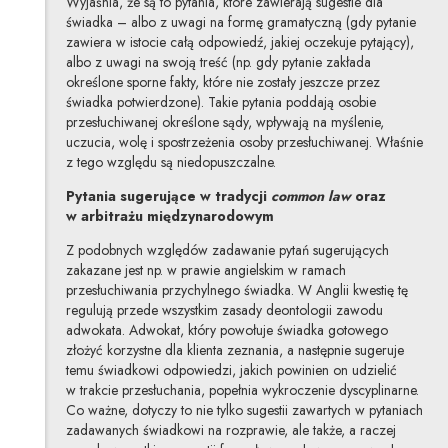
Wyjaśnia, że są to pytania, które zawierają sugestie dla
świadka – albo z uwagi na formę gramatyczną (gdy pytanie
zawiera w istocie całą odpowiedź, jakiej oczekuje pytający),
albo z uwagi na swoją treść (np. gdy pytanie zakłada
określone sporne fakty, które nie zostały jeszcze przez
świadka potwierdzone). Takie pytania poddają osobie
przesłuchiwanej określone sądy, wpływają na myślenie,
uczucia, wolę i spostrzeżenia osoby przesłuchiwanej. Właśnie
z tego względu są niedopuszczalne.
Pytania sugerujące w tradycji
common law
oraz
w arbitrażu międzynarodowym
Z podobnych względów zadawanie pytań sugerujących
zakazane jest np. w prawie angielskim w ramach
przesłuchiwania przychylnego świadka. W Anglii kwestię tę
regulują przede wszystkim zasady deontologii zawodu
adwokata. Adwokat, który powołuje świadka gotowego
złożyć korzystne dla klienta zeznania, a następnie sugeruje
temu świadkowi odpowiedzi, jakich powinien on udzielić
w trakcie przesłuchania, popełnia wykroczenie dyscyplinarne.
Co ważne, dotyczy to nie tylko sugestii zawartych w pytaniach
zadawanych świadkowi na rozprawie, ale także, a raczej