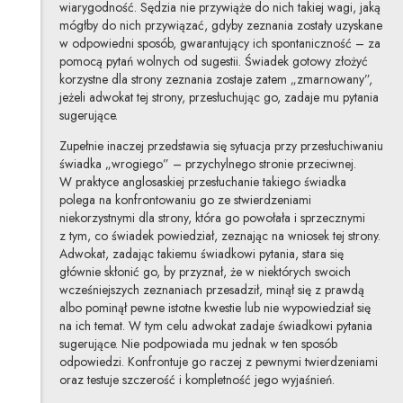
wiarygodność. Sędzia nie przywiąże do nich takiej wagi, jaką
mógłby do nich przywiązać, gdyby zeznania zostały uzyskane
w odpowiedni sposób, gwarantujący ich spontaniczność – za
pomocą pytań wolnych od sugestii. Świadek gotowy złożyć
korzystne dla strony zeznania zostaje zatem „zmarnowany”,
jeżeli adwokat tej strony, przesłuchując go, zadaje mu pytania
sugerujące.
Zupełnie inaczej przedstawia się sytuacja przy przesłuchiwaniu
świadka „wrogiego” – przychylnego stronie przeciwnej.
W praktyce anglosaskiej przesłuchanie takiego świadka
polega na konfrontowaniu go ze stwierdzeniami
niekorzystnymi dla strony, która go powołała i sprzecznymi
z tym, co świadek powiedział, zeznając na wniosek tej strony.
Adwokat, zadając takiemu świadkowi pytania, stara się
głównie skłonić go, by przyznał, że w niektórych swoich
wcześniejszych zeznaniach przesadził, minął się z prawdą
albo pominął pewne istotne kwestie lub nie wypowiedział się
na ich temat. W tym celu adwokat zadaje świadkowi pytania
sugerujące. Nie podpowiada mu jednak w ten sposób
odpowiedzi. Konfrontuje go raczej z pewnymi twierdzeniami
oraz testuje szczerość i kompletność jego wyjaśnień.