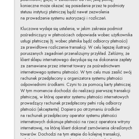
konieczne może okazać się posiadanie przez te podmioty
statusu instytucji płatniczej bądź nawet zezwolenia
na prowadzenie systemu autoryzacji i rozliczeń.
Kluczowe wydaje się ustalenie, w jakim zakresie podmiot
pośredniczący w płatnościach odpowiada wobec użytkownika
usługi płatniczej (tj. wobec płatnika bądź odbiorcy płatności)
za prawidłowe rozliczenie transakcji. W celu lepszej ilustracji
poruszanych zagadnień przenalizujmy przykład. Załóżmy, że
klient sklepu internetowego decyduje się na dokonanie zapłaty
za zamawiane przez internet towary za pośrednictwem
internetowego systemu płatności. W tym celu musi zasilić swój
rachunek przedpłacony u organizatora systemu płatności
odpowiednimi środkami. Czyni to za pomocą karty płatniczej.
W tym momencie dochodzi do realizacji pierwszej transakcji
płatniczej, w której operator systemu płatności internetowych
prowadzący rachunek przedpłacony pełni rolę odbiorcy
płatności (akceptanta). Dopiero po otrzymaniu środków
na rachunek przedpłacony operator systemu płatności
internetowych dokonuje płatności na rzecz operatora witryny
internetowej, na której klient dokonał zamówienia określonych
towarów. Dochodzi na tym etapie do kolejnej transakcji,