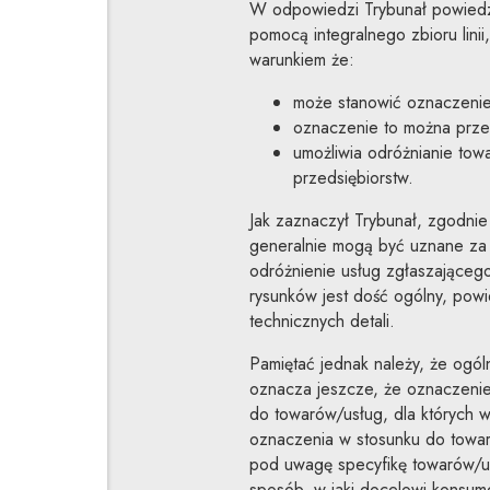
W odpowiedzi Trybunał powiedzia
pomocą integralnego zbioru lini
warunkiem że:
może stanowić oznaczeni
oznaczenie to można przed
umożliwia odróżnianie to
przedsiębiorstw.
Jak zaznaczył Trybunał, zgodnie
generalnie mogą być uznane za 
odróżnienie usług zgłaszającego 
rysunków jest dość ogólny, powi
technicznych detali.
Pamiętać jednak należy, że ogó
oznacza jeszcze, że oznaczenie 
do towarów/usług, dla których wn
oznaczenia w stosunku do towar
pod uwagę specyfikę towarów/usł
sposób, w jaki docelowi konsum