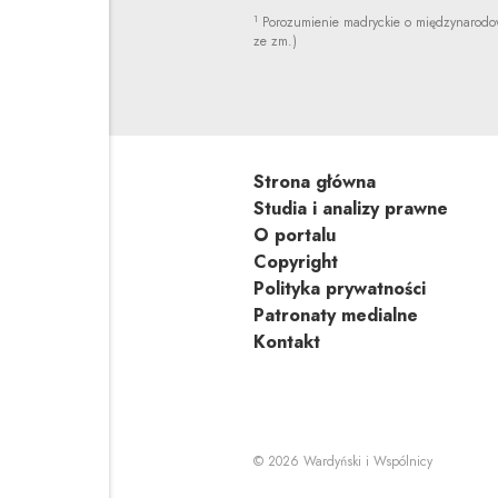
1
Porozumienie madryckie o międzynarodowe
ze zm.)
Strona główna
Studia i analizy prawne
O portalu
Copyright
Polityka prywatności
Patronaty medialne
Kontakt
Uwaga, link
© 2026
Wardyński i Wspólnicy