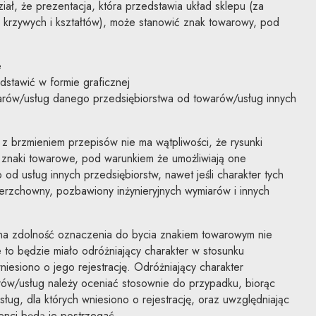
ł, że prezentacja, która przedstawia układ sklepu (za
i, krzywych i kształtów), może stanowić znak towarowy, pod
e
stawić w formie graficznej
warów/usług danego przedsiębiorstwa od towarów/usług innych
 z brzmieniem przepisów nie ma wątpliwości, że rysunki
znaki towarowe, pod warunkiem że umożliwiają one
od usług innych przedsiębiorstw, nawet jeśli charakter tych
erzchowny, pozbawiony inżynieryjnych wymiarów i innych
lna zdolność oznaczenia do bycia znakiem towarowym nie
to będzie miało odróżniający charakter w stosunku
iesiono o jego rejestrację. Odróżniający charakter
ów/usług należy oceniać stosownie do przypadku, biorąc
ug, dla których wniesiono o rejestrację, oraz uwzględniając
enci będą je postrzegać.