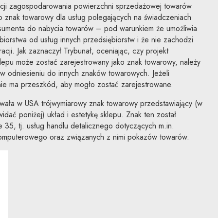
rcji zagospodarowania powierzchni sprzedażowej towarów
o znak towarowy dla usług polegających na świadczeniach
nsumenta do nabycia towarów – pod warunkiem że umożliwia
biorstwa od usług innych przedsiębiorstw i że nie zachodzi
cji. Jak zaznaczył Trybunał, oceniając, czy projekt
sklepu może zostać zarejestrowany jako znak towarowy, należy
k w odniesieniu do innych znaków towarowych. Jeżeli
nie ma przeszkód, aby mogło zostać zarejestrowane.
owała w USA trójwymiarowy znak towarowy przedstawiający (w
idać poniżej) układ i estetykę sklepu. Znak ten został
e 35, tj. usług handlu detalicznego dotyczących m.in.
omputerowego oraz związanych z nimi pokazów towarów.