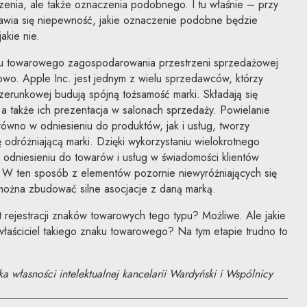
enia, ale także oznaczenia podobnego. I tu właśnie – przy
wia się niepewność, jakie oznaczenie podobne będzie
akie nie.
aku towarowego zagospodarowania przestrzeni sprzedażowej
gowo. Apple Inc. jest jednym z wielu sprzedawców, którzy
izerunkowej budują spójną tożsamość marki. Składają się
, a także ich prezentacja w salonach sprzedaży. Powielanie
ówno w odniesieniu do produktów, jak i usług, tworzy
ę odróżniającą marki. Dzięki wykorzystaniu wielokrotnego
 w odniesieniu do towarów i usług w świadomości klientów
ki. W ten sposób z elementów pozornie niewyróżniających się
) można zbudować silne asocjacje z daną marką.
 rejestracji znaków towarowych tego typu? Możliwe. Ale jakie
łaściciel takiego znaku towarowego? Na tym etapie trudno to
a własności intelektualnej kancelarii Wardyński i Wspólnicy