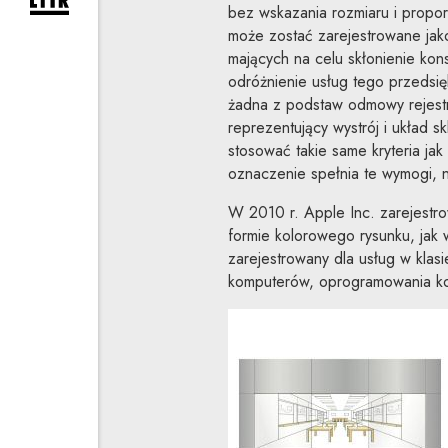
rozwiń formularz zapisu na newsletter
bez wskazania rozmiaru i propo
może zostać zarejestrowane jak
mających na celu skłonienie ko
odróżnienie usług tego przedsię
żadna z podstaw odmowy rejestra
reprezentujący wystrój i układ 
stosować takie same kryteria ja
oznaczenie spełnia te wymogi, 
W 2010 r. Apple Inc. zarejestr
formie kolorowego rysunku, jak w
zarejestrowany dla usług w klasi
komputerów, oprogramowania k