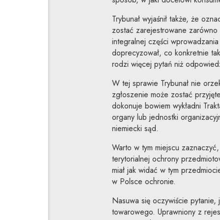
Trybunał wyjaśnił także, że oz
zostać zarejestrowane zarówno dl
integralnej części wprowadzani
doprecyzował, co konkretnie ta
rodzi więcej pytań niż odpowiedz
W tej sprawie Trybunał nie orzek
zgłoszenie może zostać przyjęte,
dokonuje bowiem wykładni Traktat
organy lub jednostki organizacy
niemiecki sąd.
Warto w tym miejscu zaznaczyć,
terytorialnej ochrony przedmiot
miał jak widać w tym przedmioci
w Polsce ochronie.
Nasuwa się oczywiście pytanie, j
towarowego. Uprawniony z reje