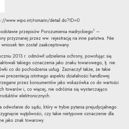
tp://www.wipo.int/romarin/detail.do?ID=0
1
podstawie przepisów Porozumienia madryckiego
–
rony przyznanej przez ww. rejestrację na inne państwa. Nie
 wniosek ten został zaakceptowany.
czniu 2013 r. odmówił udzielenia ochrony, powołując się
aktowali takiego oznaczenia jako znaku towarowego, tj. nie
wki co do pochodzenia usług. Zaznaczył także, że takie
owi prezentację istotnego aspektu działalności handlowej
trzegane przez konsumentów jako wskazówka co do wartości
 towarów i, co więcej, nie odróżnia się wystarczająco
oduktów elektronicznych.
a odwołanie do sądu, który w trybie pytania prejudycjalnego
rzygnięcie wątpliwości, czy takie nietypowe oznaczenie dla
ne jako znak towarowy.