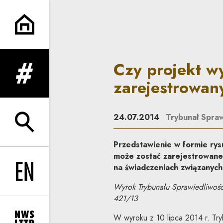
Czy projekt wystroju sklepu
Czy projekt w
rozwiń menu
zarejestrowan
24.07.2014
Trybunał Spraw
rozwiń wyszukiwarkę
Przedstawienie w formie ry
może zostać zarejestrowane 
na świadczeniach związanyc
Change language to EN
Wyrok Trybunału Sprawiedliwości
421/13
W wyroku z 10 lipca 2014 r. Try