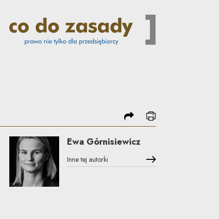
jako znak towarowy? | Co do 
podziel się
drukuj
Ewa Górnisiewicz
Inne tej autorki