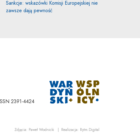
Sankcje: wskazówki Komisji Europejskiej nie
zawsze dają pewność
Uwaga, link zostan
ISSN 2391-4424
Uwaga, link zostanie otwarty w nowym oknie
Uwaga, link zostanie ot
Zdjęcia:
Paweł Wodnicki
|
Realizacja:
Rytm.Digital