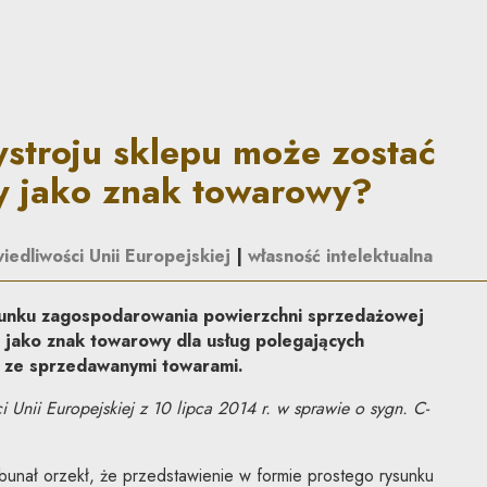
 może zostać zarejestrowany 
ystroju sklepu może zostać
y jako znak towarowy?
iedliwości Unii Europejskiej
|
własność intelektualna
sunku zagospodarowania powierzchni sprzedażowej
jako znak towarowy dla usług polegających
h ze sprzedawanymi towarami.
 Unii Europejskiej z 10 lipca 2014 r. w sprawie o sygn. C-
bunał orzekł, że przedstawienie w formie prostego rysunku