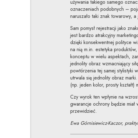
używania takiego samego oznacz
oznaczeniach podobnych – poja
naruszało taki znak towarowy, a j
Sam pomysł rejestracji jako zn
jest bardzo atrakcyjny marketin
dzięki konsekwentnej polityce w
na nią m.in. estetyka produktów
konceptu w wielu aspektach, zar
jednolity obraz wzmacniający sił
powtórzenia tej samej stylistyki
utrwala się jednolity obraz mar
(np. jeden kolor, prosty kształt
Czy wyrok ten wpłynie na wzrost
gwarancje ochrony będzie miał w
przewidzieć.
Ewa Górnisiewicz-Kaczor, praktyk