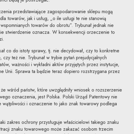
naczenia przedstawiające zagospodarowanie sklepu mogą
a towarów, jak i usług, „o ile usługi te nie stanowią
a wspomnianych towarów do obrotu”. Trybunał jednak nie
kie stwierdzenie oznacza. W konsekwencji orzeczenie to
i.
ał co do istoty sprawy, tj. nie decydował, czy to konkretne
 czy też nie. Trybunał w trybie pytań prejudycjalnych
ów, ważności i wykładni aktów przyjętych przez instytucje,
jne Unii. Sprawa ta będzie teraz dopiero rozstrzygana przez
 że wśród państw, które uwzględniły wniosek o rozszerzenie
owego oznaczenia, jest Polska. Polski Urząd Patentowy nie
e wątpliwości i oznaczenie to jako znak towarowy podlega
aki zakres ochrony przysługuje właścicielowi takiego znaku
stracji znaku towarowego może zakazać osobom trzecim