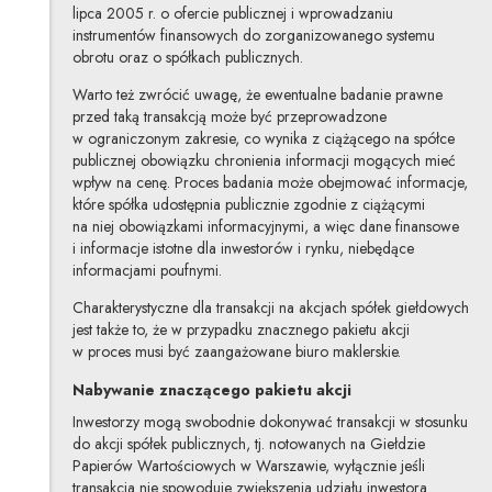
lipca 2005 r. o ofercie publicznej i wprowadzaniu
instrumentów finansowych do zorganizowanego systemu
obrotu oraz o spółkach publicznych.
Warto też zwrócić uwagę, że ewentualne badanie prawne
przed taką transakcją może być przeprowadzone
w ograniczonym zakresie, co wynika z ciążącego na spółce
publicznej obowiązku chronienia informacji mogących mieć
wpływ na cenę. Proces badania może obejmować informacje,
które spółka udostępnia publicznie zgodnie z ciążącymi
na niej obowiązkami informacyjnymi, a więc dane finansowe
i informacje istotne dla inwestorów i rynku, niebędące
informacjami poufnymi.
Charakterystyczne dla transakcji na akcjach spółek giełdowych
jest także to, że w przypadku znacznego pakietu akcji
w proces musi być zaangażowane biuro maklerskie.
Nabywanie znaczącego pakietu akcji
Inwestorzy mogą swobodnie dokonywać transakcji w stosunku
do akcji spółek publicznych, tj. notowanych na Giełdzie
Papierów Wartościowych w Warszawie, wyłącznie jeśli
transakcja nie spowoduje zwiększenia udziału inwestora