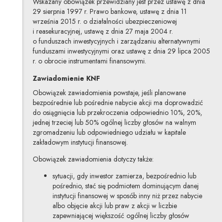
Wskazany obowiązek przewidziany jest przez ustawę z dnia
29 sierpnia 1997 r. Prawo bankowe, ustawę z dnia 11
września 2015 r. o działalności ubezpieczeniowej
i reasekuracyjnej, ustawę z dnia 27 maja 2004 r.
o funduszach inwestycyjnych i zarządzaniu alternatywnymi
funduszami inwestycyjnymi oraz ustawę z dnia 29 lipca 2005
r. o obrocie instrumentami finansowymi.
Zawiadomienie KNF
Obowiązek zawiadomienia powstaje, jeśli planowane
bezpośrednie lub pośrednie nabycie akcji ma doprowadzić
do osiągnięcia lub przekroczenia odpowiednio 10%, 20%,
jednej trzeciej lub 50% ogólnej liczby głosów na walnym
zgromadzeniu lub odpowiedniego udziału w kapitale
zakładowym instytucji finansowej.
Obowiązek zawiadomienia dotyczy także:
sytuacji, gdy inwestor zamierza, bezpośrednio lub
pośrednio, stać się podmiotem dominującym danej
instytucji finansowej w sposób inny niż przez nabycie
albo objęcie akcji lub praw z akcji w liczbie
zapewniającej większość ogólnej liczby głosów