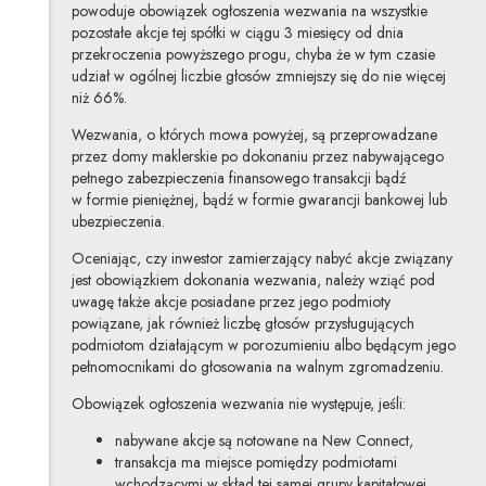
powoduje obowiązek ogłoszenia wezwania na wszystkie
pozostałe akcje tej spółki w ciągu 3 miesięcy od dnia
przekroczenia powyższego progu, chyba że w tym czasie
udział w ogólnej liczbie głosów zmniejszy się do nie więcej
niż 66%.
Wezwania, o których mowa powyżej, są przeprowadzane
przez domy maklerskie po dokonaniu przez nabywającego
pełnego zabezpieczenia finansowego transakcji bądź
w formie pieniężnej, bądź w formie gwarancji bankowej lub
ubezpieczenia.
Oceniając, czy inwestor zamierzający nabyć akcje związany
jest obowiązkiem dokonania wezwania, należy wziąć pod
uwagę także akcje posiadane przez jego podmioty
powiązane, jak również liczbę głosów przysługujących
podmiotom działającym w porozumieniu albo będącym jego
pełnomocnikami do głosowania na walnym zgromadzeniu.
Obowiązek ogłoszenia wezwania nie występuje, jeśli:
nabywane akcje są notowane na New Connect,
transakcja ma miejsce pomiędzy podmiotami
wchodzącymi w skład tej samej grupy kapitałowej,