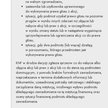
na walnym zgromadzeniu,
zastawnika lub użytkownika uprawnionego
do wykonywania prawa głosu z akcji,
sytuacji, gdy podmiot uzyskał prawo głosu na poziomie
progów w wyniku innych zdarzeń niż objęcie lub
nabycie akcji lub praw z akcji, w szczególności
w wyniku zmiany statutu lub w następstwie wygaśnięcia
uprzywilejowania lub ograniczenia akcji co do prawa
głosu,
sytuacji, gdy dwa podmioty (lub więcej) działają
w porozumieniu, którego przedmiotem jest
wykonywanie prawa głosu.
KNF w drodze decyzji zgłasza sprzeciw co do nabycia albo
objęcia akcji lub praw z akcji lub co do stania się podmiotem
dominującym, z powodu braków formalnych zawiadomienia,
nieprzekazania w terminie dodatkowych informacji lub
dokumentów, uzasadnionej potrzeby ostrożnego i stabilnego
zarządzania daną instytucją, możliwego wpływu podmiotu
składającego zawiadomienie na tę instytucję finansową oraz
oceny sytuacji finansowej podmiotu składającego
zawiadomienie.