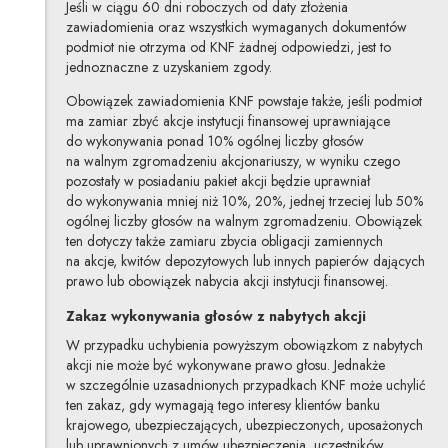
Jeśli w ciągu 60 dni roboczych od daty złożenia
zawiadomienia oraz wszystkich wymaganych dokumentów
podmiot nie otrzyma od KNF żadnej odpowiedzi, jest to
jednoznaczne z uzyskaniem zgody.
Obowiązek zawiadomienia KNF powstaje także, jeśli podmiot
ma zamiar zbyć akcje instytucji finansowej uprawniające
do wykonywania ponad 10% ogólnej liczby głosów
na walnym zgromadzeniu akcjonariuszy, w wyniku czego
pozostały w posiadaniu pakiet akcji będzie uprawniał
do wykonywania mniej niż 10%, 20%, jednej trzeciej lub 50%
ogólnej liczby głosów na walnym zgromadzeniu. Obowiązek
ten dotyczy także zamiaru zbycia obligacji zamiennych
na akcje, kwitów depozytowych lub innych papierów dających
prawo lub obowiązek nabycia akcji instytucji finansowej.
Zakaz wykonywania głosów z nabytych akcji
W przypadku uchybienia powyższym obowiązkom z nabytych
akcji nie może być wykonywane prawo głosu. Jednakże
w szczególnie uzasadnionych przypadkach KNF może uchylić
ten zakaz, gdy wymagają tego interesy klientów banku
krajowego, ubezpieczających, ubezpieczonych, uposażonych
lub uprawnionych z umów ubezpieczenia, uczestników