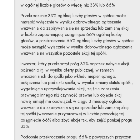
w ogólnej liczbie głosów o więcej niż 33% lub 66%.
Przekroczenie 33% ogólnej liczby głosów w spółce może
nastąpić wyłącznie w wyniku dobrowolnego ogłoszenia
wezwania do zapisywania się na sprzedaż lub zamianę akcji
w liczbie zapewniającej osiągnięcie 66% ogólnej liczby
głosów, a przekroczenie 66% ogólnej liczby głosów w spółce
może nastąpić wyłącznie w wyniku dobrowolnego ogłoszenia
wezwania na wszystkie pozostałe akcji tej spółki.
Inwestor, który przekroczył próg 33% poprzez nabycie akcji
pośrednio (tj. w wyniku oferty publicznej, w ramach
wnoszenia ich do spółki jako wkładu niepieniężnego,
połączenia lub podziału spółki, w wyniku zmiany statutu spółki,
wygaśnięcia uprzywilejowania akcji, zajścia zdarzenia
prawnego innego niż czynność prawna lub objęcia akcji
nowej emisji) ma obowiązek w ciągu 3 miesięcy ogłosić
wezwanie do zapisywania się na sprzedaż lub zamianę akcji
tej spółki (wezwanie przymusowe) w liczbie powodującej
osiągnięcie 66% albo zbyć akcje tak, aby zejść poniżej progu
33%.
Podobnie przekroczenie progu 66% z powyższych przyczyn