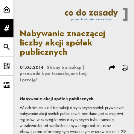
Nabywanie znaczącej liczby akcji
Nabywanie znaczącej
rozwiń menu
liczby akcji spółek
publicznych
rozwiń wyszukiwarkę
podziel się
dru
01.05.2014
Strony transakcji
|
Change language to EN
przewodnik po transakcjach fuzji
i przejęć
rozwiń formularz zapisu na newsletter
Nabywanie akcji spółek publicznych
W odróżnieniu od transakcji dotyczących spółek prywatnych
nabywanie akcji spółek publicznych poddane jest szeregowi
rygorów, w szczególności dotyczących trybu transakcji
w zależności od wielkości nabywanego pakietu oraz
obowiązkom informacyjnym wskazanym w ustawie z dnia 29