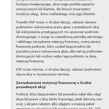
funduszu inwestycyjnego, zbiorczego portfela papierów
wartościowych lub klientów, dla których towarzystwo
świadczy usługi, domu maklerskiego oraz jego klientów.
Ponadto KNF może, w drodze decyzji, zakazać danemu
podmiotowi wykonywania prawa głosu z posiadanych akcji
lub wykonywania przysługujących mu uprawnień podmiotu
dominującego, z uwagi na uzasadnioną potrzebę ostrożnego
i stabilnego zarządzania instytucją finansową, ocenę sytuacji
finansowej podmiotu, który uzyskał bezpośrednio lub
pośrednio prawo wykonywania głosu albo stał się podmiotem
dominującym lub możliwy wpływ tego podmiotu na daną
instytucję finansową.
KNF może również, w drodze decyzji, nakazać podmiotowi
zbycie akcji w wyznaczonym terminie.
Zawiadomienie instytucji finansowej o liczbie
posiadanych akcji
Podmiot, który bezpośrednio lub pośrednio nabył albo objął
akcje lub prawa z akcji banku krajowego, jeżeli stanowią one
wraz z akcjami nabytymi albo objętymi wcześniej pakiet
zapewniający osiągnięcie lub przekroczenie progu 5%, 10%,