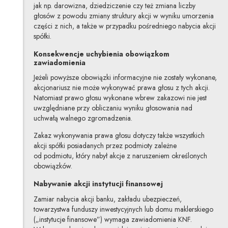
jak np. darowizna, dziedziczenie czy też zmiana liczby
głosów z powodu zmiany struktury akcji w wyniku umorzenia
części z nich, a także w przypadku pośredniego nabycia akcji
spółki.
Konsekwencje uchybienia obowiązkom
zawiadomienia
Jeżeli powyższe obowiązki informacyjne nie zostały wykonane,
akcjonariusz nie może wykonywać prawa głosu z tych akcji.
Natomiast prawo głosu wykonane wbrew zakazowi nie jest
uwzględniane przy obliczaniu wyniku głosowania nad
uchwałą walnego zgromadzenia.
Zakaz wykonywania prawa głosu dotyczy także wszystkich
akcji spółki posiadanych przez podmioty zależne
od podmiotu, który nabył akcje z naruszeniem określonych
obowiązków.
Nabywanie akcji instytucji finansowej
Zamiar nabycia akcji banku, zakładu ubezpieczeń,
towarzystwa funduszy inwestycyjnych lub domu maklerskiego
(„instytucje finansowe”) wymaga zawiadomienia KNF.