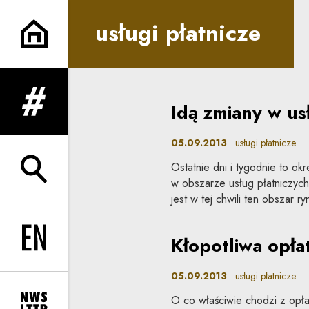
usługi płatnicze | Co do zasa
usługi płatnicze
Idą zmiany w us
rozwiń menu
05.09.2013
usługi płatnicze
Ostatnie dni i tygodnie to ok
rozwiń wyszukiwarkę
w obszarze usług płatniczych
jest w tej chwili ten obszar ry
Kłopotliwa opła
Change language to EN
05.09.2013
usługi płatnicze
O co właściwie chodzi z opłat