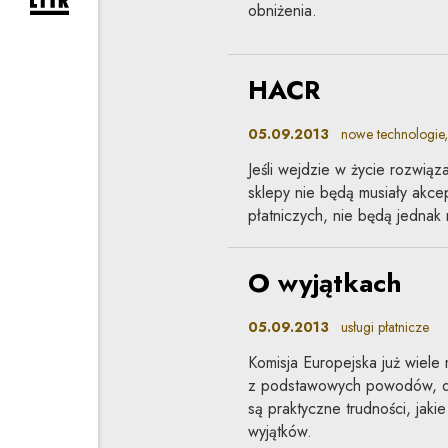
rozwiń formularz zapisu na newsletter
obniżenia.
HACR
05.09.2013
nowe technologie, u
Jeśli wejdzie w życie rozwią
sklepy nie będą musiały akce
płatniczych, nie będą jedna
O wyjątkach
05.09.2013
usługi płatnicze
Komisja Europejska już wiele
z podstawowych powodów, dla
są praktyczne trudności, jaki
wyjątków.