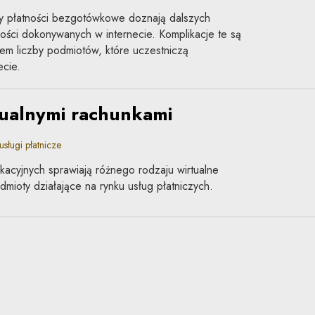
y płatności bezgotówkowe doznają dalszych
ności dokonywanych w internecie. Komplikacje te są
em liczby podmiotów, które uczestniczą
ecie.
tualnymi rachunkami
ługi płatnicze
kacyjnych sprawiają różnego rodzaju wirtualne
mioty działające na rynku usług płatniczych.
używaniu kart płatniczych
j niż w Unii Europejskiej?