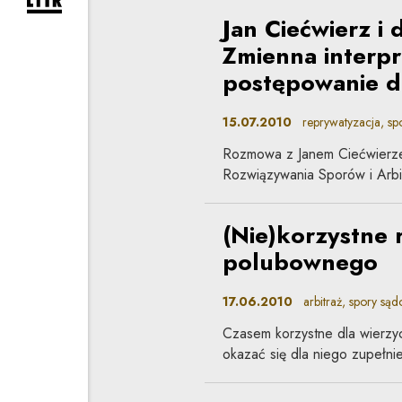
rozwiń formularz zapisu na newsletter
Jan Ciećwierz i
Zmienna interpr
postępowanie do
15.07.2010
reprywatyzacja, sp
Rozmowa z Janem Ciećwierze
Rozwiązywania Sporów i Arbit
(Nie)korzystne 
polubownego
17.06.2010
arbitraż, spory są
Czasem korzystne dla wierzy
okazać się dla niego zupełni