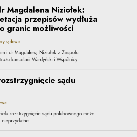
 dr Magdalena Niziołek:
etacja przepisów wydłuża
 granic możliwości
ory sądowe
m i dr Magdaleną Niziołek z Zespołu
rażu kancelarii Wardyński i Wspólnicy
rozstrzygnięcie sądu
dowe
ciela rozstrzygnięcie sądu polubownego może
e nieprzydatne.