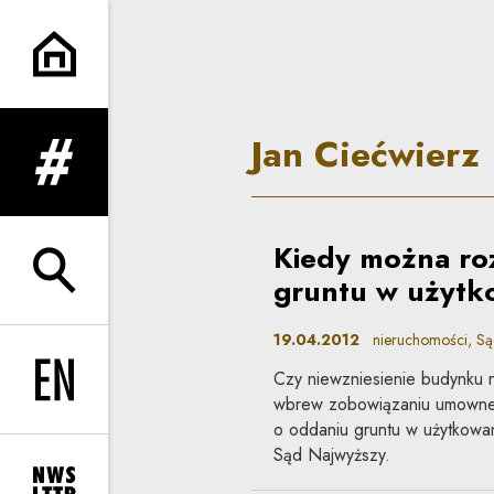
Jan Ciećwierz | Co do zasady
Jan Ciećwierz
rozwiń menu
Kiedy można ro
rozwiń wyszukiwarkę
gruntu w użytk
19.04.2012
nieruchomości, Są
Czy niewzniesienie budynku 
Change language to EN
wbrew zobowiązaniu umowne
o oddaniu gruntu w użytkowa
Sąd Najwyższy.