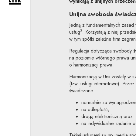
wynikają z unijnych orzecze
rozwiń formularz zapisu na newsletter
Unijna swoboda świadcz
Jedną z fundamentalnych zasad 
2
usług
. Korzystają z niej przed
w tym spółki zależne firm zagran
Regulacja dotycząca swobody św
na poziomie wtórnego prawa uni
o harmonizacji prawa.
Harmonizacją w Unii zostały w s
(tzw. usługi internetowe). Przez
świadczone:
normalnie za wynagrodzen
na odległość,
drogą elektroniczną oraz
na indywidualne żądanie o
Takimi usługami są np. media s