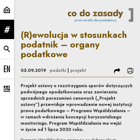
(R)ewolucja w stosunkach podatn
(R)ewolucja w stosunkach
rozwiń menu
podatnik – organy
podatkowe
rozwiń wyszukiwarkę
podziel się
dru
05.09.2019
podatki
|
projekt
Change language to EN
Projekt ustawy o rozstrzyganiu sporów dotyczących
rozwiń formularz zapisu na newsletter
podwójnego opodatkowania oraz zawieraniu
uprzednich porozumień cenowych („Projekt
ustawy”) przewiduje wprowadzenie nowej instytucji
prawa podatkowego – Programu Współdziałania –
w ramach wdrożenia koncepcji horyzontalnego
monitoringu. Program Współdziałania ma wejść
w życie od 1 lipca 2020 roku.