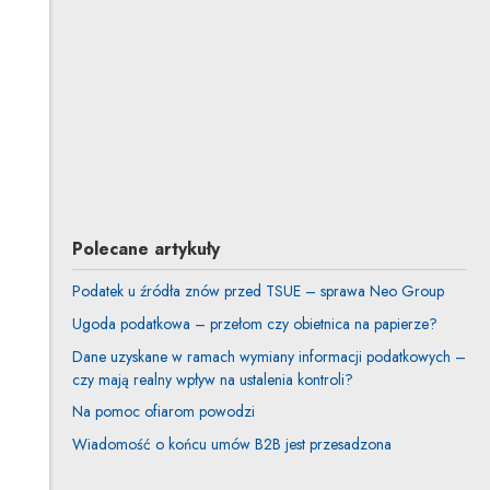
Mateusz Rowiński
Inne tego autora
Michał Nowacki
Inne tego autora
Profil autora
Uwaga, link zostanie otwarty w nowym oknie
Polecane artykuły
Podatek u źródła znów przed TSUE – sprawa Neo Group
Ugoda podatkowa – przełom czy obietnica na papierze?
Dane uzyskane w ramach wymiany informacji podatkowych –
czy mają realny wpływ na ustalenia kontroli?
Na pomoc ofiarom powodzi
Wiadomość o końcu umów B2B jest przesadzona