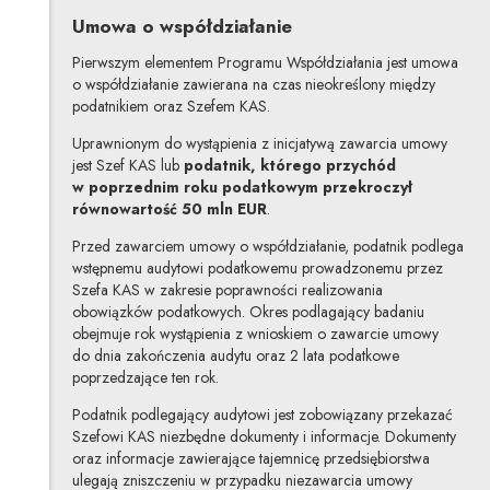
Umowa o współdziałanie
Pierwszym elementem Programu Współdziałania jest umowa
o współdziałanie zawierana na czas nieokreślony między
podatnikiem oraz Szefem KAS.
Uprawnionym do wystąpienia z inicjatywą zawarcia umowy
jest Szef KAS lub
podatnik, którego przychód
w poprzednim roku podatkowym przekroczył
równowartość 50 mln EUR
.
Przed zawarciem umowy o współdziałanie, podatnik podlega
wstępnemu audytowi podatkowemu prowadzonemu przez
Szefa KAS w zakresie poprawności realizowania
obowiązków podatkowych. Okres podlagający badaniu
obejmuje rok wystąpienia z wnioskiem o zawarcie umowy
do dnia zakończenia audytu oraz 2 lata podatkowe
poprzedzające ten rok.
Podatnik podlegający audytowi jest zobowiązany przekazać
Szefowi KAS niezbędne dokumenty i informacje. Dokumenty
oraz informacje zawierające tajemnicę przedsiębiorstwa
ulegają zniszczeniu w przypadku niezawarcia umowy