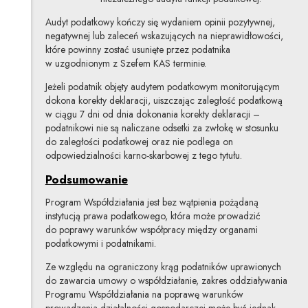
Audyt podatkowy kończy się wydaniem opinii pozytywnej,
negatywnej lub zaleceń wskazujących na nieprawidłowości,
które powinny zostać usunięte przez podatnika
w uzgodnionym z Szefem KAS terminie.
Jeżeli podatnik objęty audytem podatkowym monitorującym
dokona korekty deklaracji, uiszczając zaległość podatkową
w ciągu 7 dni od dnia dokonania korekty deklaracji –
podatnikowi nie są naliczane odsetki za zwłokę w stosunku
do zaległości podatkowej oraz nie podlega on
odpowiedzialności karno-skarbowej z tego tytułu.
Podsumowanie
Program Współdziałania jest bez wątpienia pożądaną
instytucją prawa podatkowego, która może prowadzić
do poprawy warunków współpracy między organami
podatkowymi i podatnikami.
Ze względu na ograniczony krąg podatników uprawionych
do zawarcia umowy o współdziałanie, zakres oddziaływania
Programu Współdziałania na poprawę warunków