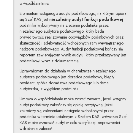
o współdziałanie.
Elementem wstępnego audytu podatkowego, na którym opiera
się Szef KAS jest
niezależny audyt funkcji podatkowej
podatnika wykonywany na zlecenie podatnika przez
niezależnego audytora podatkowego, który bada
prawidłowość realizowania obowiązków podatkowych oraz
skuteczność i adekwatność wdrożonych ram wewnętrznego
nadzoru podatkowego. Audyt funkcji podatkowej kończy się
raportem zawierającym wynik audytu, który przekazywany jest
podatnikowi wraz z dokumentacją.
Uprawnionym do działania w charakterze niezależnego
audytora podatkowego jest doradca podatkowy, biegły
rewident, spółka doradztwa podatkowego lub firma
audytorska, z wyjątkiem podmiotu.
Umowa o współdziałanie może zostać zawarta, jeżeli wstępny
audyt podatkowy zakończy się opinią pozytywną. Jeżeli
zakończy się zaleceniami następnie wdrożonymi przez
podatnika w terminie ustalonym z Szefem KAS, wówczas Szef
KAS może wznowić audyt w celu weryfikacji poprawności
wdrożenia zaleceń.