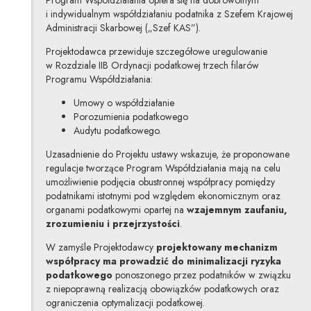
Program Współdziałania opiera się na dobrowolnym
i indywidualnym współdziałaniu podatnika z Szefem Krajowej
Administracji Skarbowej („Szef KAS”).
Projektodawca przewiduje szczegółowe uregulowanie
w Rozdziale IIB Ordynacji podatkowej trzech filarów
Programu Współdziałania:
Umowy o współdziałanie
Porozumienia podatkowego
Audytu podatkowego.
Uzasadnienie do Projektu ustawy wskazuje, że proponowane
regulacje tworzące Program Współdziałania mają na celu
umożliwienie podjęcia obustronnej współpracy pomiędzy
podatnikami istotnymi pod względem ekonomicznym oraz
organami podatkowymi opartej na
wzajemnym zaufaniu,
zrozumieniu i przejrzystości
.
W zamyśle Projektodawcy
projektowany mechanizm
współpracy ma prowadzić do minimalizacji ryzyka
podatkowego
ponoszonego przez podatników w związku
z niepoprawną realizacją obowiązków podatkowych oraz
ograniczenia optymalizacji podatkowej.