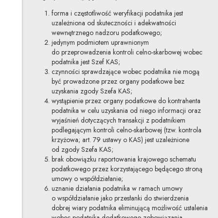
forma i częstotliwość weryfikacji podatnika jest
uzależniona od skuteczności i adekwatności
wewnętrznego nadzoru podatkowego;
jedynym podmiotem uprawnionym
do przeprowadzenia kontroli celno-skarbowej wobec
podatnika jest Szef KAS;
czynności sprawdzające wobec podatnika nie mogą
być prowadzone przez organy podatkowe bez
uzyskania zgody Szefa KAS;
wystąpienie przez organy podatkowe do kontrahenta
podatnika w celu uzyskania od niego informacji oraz
wyjaśnień dotyczących transakcji z podatnikiem
podlegającym kontroli celno-skarbowej (tzw. kontrola
krzyżowa; art. 79 ustawy o KAS) jest uzależnione
od zgody Szefa KAS;
brak obowiązku raportowania krajowego schematu
podatkowego przez korzystającego będącego stroną
umowy o współdziałanie;
uznanie działania podatnika w ramach umowy
o współdziałanie jako przesłanki do stwierdzenia
dobrej wiary podatnika eliminującą możliwość ustalenia
wobec podatnika dodatkowego zobowiązania