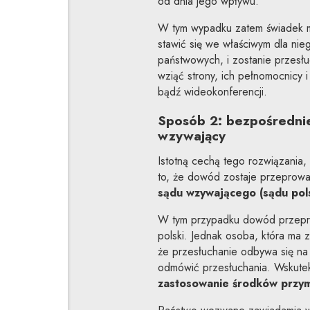
od dnia jego wpływu.
W tym wypadku zatem świadek ma
stawić się we właściwym dla nie
państwowych, i zostanie przesłu
wziąć strony, ich pełnomocnicy 
bądź wideokonferencji.
Sposób 2: bezpośredni
wzywający
Istotną cechą tego rozwiązania,
to, że dowód zostaje przepro
sądu wzywającego (sądu pol
W tym przypadku dowód przepro
polski. Jednak osoba, która ma 
że przesłuchanie odbywa się n
odmówić przesłuchania. Wskute
zastosowanie środków przy