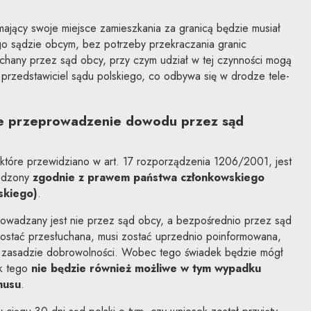
jący swoje miejsce zamieszkania za granicą będzie musiał
go sądzie obcym, bez potrzeby przekraczania granic
chany przez sąd obcy, przy czym udział w tej czynności mogą
i przedstawiciel sądu polskiego, co odbywa się w drodze tele-
e przeprowadzenie dowodu przez sąd
 które przewidziano w art. 17 rozporządzenia 1206/2001, jest
wadzony
zgodnie z prawem państwa członkowskiego
skiego)
.
wadzany jest nie przez sąd obcy, a bezpośrednio przez sąd
zostać przesłuchana, musi zostać uprzednio poinformowana,
a zasadzie dobrowolności. Wobec tego świadek będzie mógł
k tego
nie będzie również możliwe w tym wypadku
musu
.