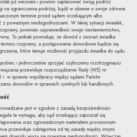
zostali już wezwani i powinni zaplanować swoją podróż
agi na ograniczenia podróży, bądź w obawie o swoje zdrowie
znaczonym terminie przed sądem orzekającym albo
ać z poważnymi niedogodnościami. W takiej sytuacji świadek,
rozprawy, powinien usprawiedliwić swoje niestawiennictwo,
zywnę. To jednak powoduje, że dowód z zeznań świadka
 terminu rozprawy, a postępowanie dowodowe będzie się
grożenia, które tamuje możliwość przyjazdu świadka do sądu.
obiec i jednocześnie sprzyjać szybszemu rozstrzygnięciu
związania przewiduje rozporządzenie Rady (WE) nr
 r. w sprawie współpracy między sądami Państw
zaniu dowodów w sprawach cywilnych lub handlowych.
łość
owadzane jest w zgodzie z zasadą bezpośredniości
Reguła ta wymaga, aby sąd orzekający zapoznał się
ostępowania oraz zgromadzonym materiałem procesowym
ca przewiduje odstępstwa od tej zasady między innymi
iem dowodu wiążą się poważne niedogodności. Wówczas