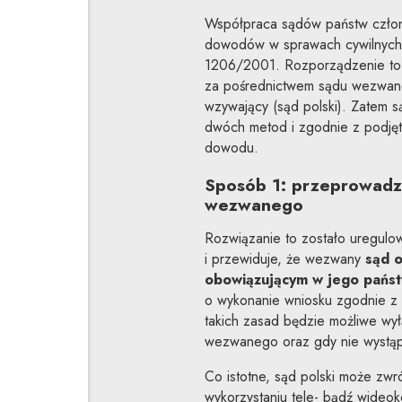
Współpraca sądów państw członk
dowodów w sprawach cywilnych 
1206/2001. Rozporządzenie to
za pośrednictwem sądu wezwan
wzywający (sąd polski). Zatem 
dwóch metod i zgodnie z podję
dowodu.
Sposób 1: przeprowadz
wezwanego
Rozwiązanie to zostało uregulo
i przewiduje, że wezwany
sąd 
obowiązującym w jego państ
o wykonanie wniosku zgodnie z
takich zasad będzie możliwe w
wezwanego oraz gdy nie wystąpi
Co istotne, sąd polski może zw
wykorzystaniu tele- bądź wideoko