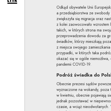
rozwiń formularz zapisu na newsletter
Odkąd obywatele Unii Europejsk
a przedsiębiorstwa ze swobody 
zwiększyła się migracja oraz na
z kolei zaowocowało wzrostem 
takich, w których strona ma swo
przeprowadzenia dowodu za gra
świadków, którzy mieszkają poza
z miejsca swojego zamieszkania 
przypadki, w których taka podr
okazać się w ogóle niemożliwa,
pandemii COVID-19.
Podróż świadka do Pols
Obecnie prezesi sądów powszec
wyznaczone na wokandy, poza tz
w kwietniu, obecnie pojawiają s
jednak pozostawać w niepewnoś
czasie, a wciąż nieodwołanych. 