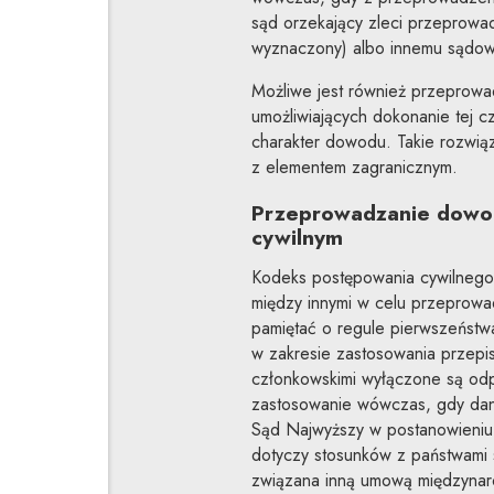
sąd orzekający zleci przeprow
wyznaczony) albo innemu sądow
Możliwe jest również przeprowa
umożliwiających dokonanie tej cz
charakter dowodu. Takie rozwiąz
z elementem zagranicznym.
Przeprowadzanie dowo
cywilnym
Kodeks postępowania cywilnego 
między innymi w celu przeprowad
pamiętać o regule pierwszeństw
w zakresie zastosowania przepi
członkowskimi wyłączone są odp
zastosowanie wówczas, gdy dana
Sąd Najwyższy w postanowieniu
dotyczy stosunków z państwami sp
związana inną umową międzynaro