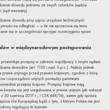
adzenie dowodu jednemu ze swych członków (sędzia
i (sąd wezwany).
dzenie dowodu przy użyciu urządzeń technicznych
ynności na odległość – o ile nie sprzeciwia się temu
anie ma w szczególności sprzyjać rozstrzyganiu spraw
dów w międzynarodowym postępowaniu
przewiduje przepisy w zakresie współpracy z innymi sądami
zania dowodów (art. 1130 i nast. k.p.c.). Należy jednak
a prawa unijnego przed prawem krajowym, zgodnie z którą
sów rozporządzeń unijnych pomiędzy państwami
owiednie przepisy krajowe. Przepisy krajowe mają
 kwestia nie jest uregulowana w prawie unijnym (jak wskazał
 z 30 czerwca 2017 r., I CSK 668/16), zatem gdy sprawa
oza Unii Europejskiej bądź z tymi, z którymi Polska nie jest
dową regulującą te kwestie.