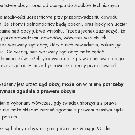
państwie obcym oraz od dostępu do środków technicznych.
kże możliwości uczestnictwa przy przeprowadzaniu dowodu
, że strony i pełnomocnicy będą obecni, oraz kiedy ich udział
adamia sąd obcy już we wniosku. Trzeba jednak zaznaczyć, że
 przy przeprowadzaniu dowodów, wówczas warunki ich
rzez wezwany sąd obcy, który o nich zawiadamia, wskazując
nia. Co więcej, sam wezwany sąd obcy może żądać
pełnomocników, jeżeli tylko wynika to z prawa państwa obcego.
rzez sąd obcy może być również obecny przedstawiciel
adzany jest przez
sąd obcy, może on w miarę potrzeby
rzymusu zgodnie z prawem obcym
.
tanie wykonany wówczas, gdy świadek skorzysta z prawa
b nie może składać zeznań zgodnie z prawem państwa sądu
polskim.
z sąd obcy odbywa się nie później niż w ciągu 90 dni