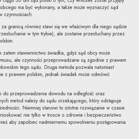
iągu 30 dni sąd polski o tym, czy wniosek został przyjęty
a obcego ma być wykonany, a także może wyznaczyć sąd
 w czynnościach.
za granicą również stawi się we właściwym dla niego sądzie
rzesłuchanie w tym trybie), ale zostanie przesłuchany przez
olskim.
e zatem stawiennictwo świadka, gdyż sąd obcy może
zymusu, ale czynności przeprowadzane są zgodnie z prawem
nkowskim tego sądu. Druga metoda pozwala natomiast
ie z prawem polskim, jednak świadek może odmówić
co do przeprowadzenia dowodu na odległość oraz
nych metod należy do sądu orzekającego, który odstępuje
dniości. Niemniej stanowi to istotne rozwiązanie w czasie
nioskować nie tylko w trosce o zdrowie i bezpieczeństwo
wnież aby zapobiec nadmiernemu spowolnieniu postępowania