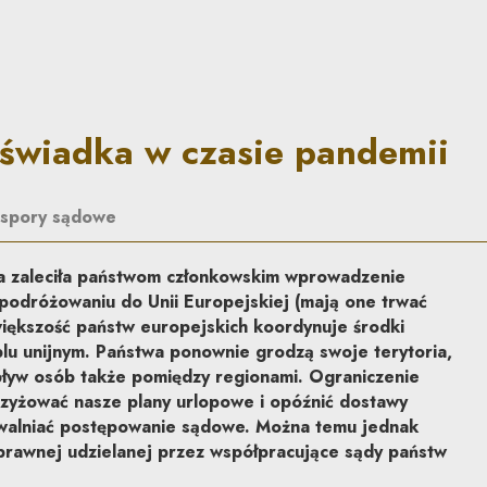
sie pandemii | Co do zasady
 świadka w czasie pandemii
spory sądowe
 zaleciła państwom członkowskim wprowadzenie
podróżowaniu do Unii Europejskiej (mają one trwać
iększość państw europejskich koordynuje środki
blu unijnym. Państwa ponownie grodzą swoje terytoria,
ływ osób także pomiędzy regionami. Ograniczenie
zyżować nasze plany urlopowe i opóźnić dostawy
powalniać postępowanie sądowe. Można temu jednak
rawnej udzielanej przez współpracujące sądy państw