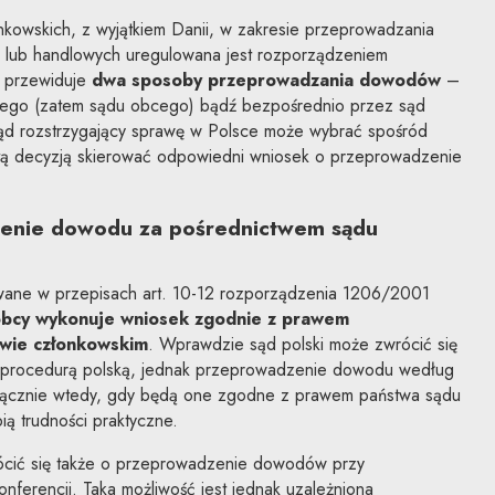
owskich, z wyjątkiem Danii, w zakresie przeprowadzania
lub handlowych uregulowana jest rozporządzeniem
 przewiduje
dwa sposoby przeprowadzania dowodów
–
ego (zatem sądu obcego) bądź bezpośrednio przez sąd
sąd rozstrzygający sprawę w Polsce może wybrać spośród
tą decyzją skierować odpowiedni wniosek o przeprowadzenie
enie dowodu za pośrednictwem sądu
wane w przepisach art. 10-12 rozporządzenia 1206/2001
obcy wykonuje wniosek zgodnie z prawem
wie członkowskim
. Wprawdzie sąd polski może zwrócić się
 procedurą polską, jednak przeprowadzenie dowodu według
yłącznie wtedy, gdy będą one zgodne z prawem państwa sądu
ą trudności praktyczne.
rócić się także o przeprowadzenie dowodów przy
nferencji. Taka możliwość jest jednak uzależniona