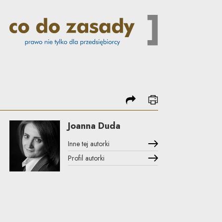
podziel się
drukuj
Joanna Duda
Inne tej autorki
Profil autorki
Uwaga, link zostanie otwarty w nowym oknie