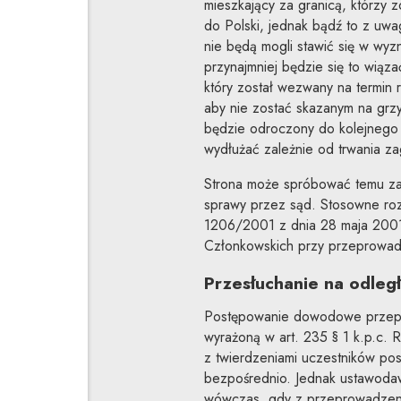
mieszkający za granicą, którzy 
do Polski, jednak bądź to z uw
nie będą mogli stawić się w wy
przynajmniej będzie się to wiąz
który został wezwany na termin 
aby nie zostać skazanym na gr
będzie odroczony do kolejnego
wydłużać zależnie od trwania za
Strona może spróbować temu zap
sprawy przez sąd. Stosowne ro
1206/2001 z dnia 28 maja 2001
Członkowskich przy przeprowad
Przesłuchanie na odleg
Postępowanie dowodowe przepr
wyrażoną w art. 235 § 1 k.p.c. 
z twierdzeniami uczestników p
bezpośrednio. Jednak ustawodaw
wówczas, gdy z przeprowadzen