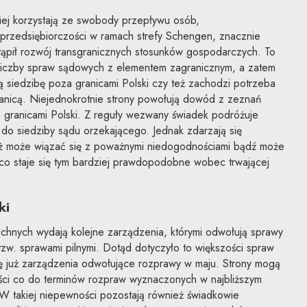
iej korzystają ze swobody przepływu osób,
przedsiębiorczości w ramach strefy Schengen, znacznie
stąpił rozwój transgranicznych stosunków gospodarczych. To
liczby spraw sądowych z elementem zagranicznym, a zatem
ją siedzibę poza granicami Polski czy też zachodzi potrzeba
nicą. Niejednokrotnie strony powołują dowód z zeznań
 granicami Polski. Z reguły wezwany świadek podróżuje
do siedziby sądu orzekającego. Jednak zdarzają się
óż może wiązać się z poważnymi niedogodnościami bądź może
 co staje się tym bardziej prawdopodobne wobec trwającej
ki
hnych wydają kolejne zarządzenia, którymi odwołują sprawy
w. sprawami pilnymi. Dotąd dotyczyło to większości spraw
ię już zarządzenia odwołujące rozprawy w maju. Strony mogą
ci co do terminów rozpraw wyznaczonych w najbliższym
W takiej niepewności pozostają również świadkowie