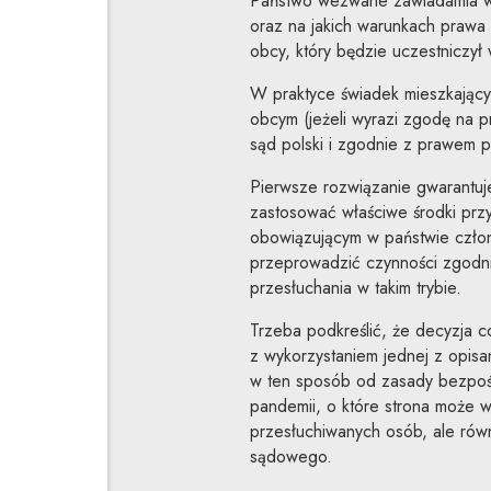
Państwo wezwane zawiadamia w c
oraz na jakich warunkach praw
obcy, który będzie uczestniczył
W praktyce świadek mieszkający 
obcym (jeżeli wyrazi zgodę na p
sąd polski i zgodnie z prawem p
Pierwsze rozwiązanie gwarantuj
zastosować właściwe środki pr
obowiązującym w państwie czło
przeprowadzić czynności zgodn
przesłuchania w takim trybie.
Trzeba podkreślić, że decyzja 
z wykorzystaniem jednej z opisa
w ten sposób od zasady bezpośre
pandemii, o które strona może w
przesłuchiwanych osób, ale ró
sądowego.