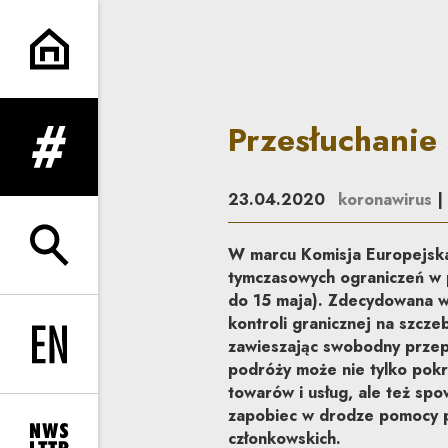
Przesłuchanie świadka w cza
Przesłuchanie
rozwiń menu
23.04.2020
koronawirus
|
W marcu Komisja Europejska
rozwiń wyszukiwarkę
tymczasowych ograniczeń w 
do 15 maja). Zdecydowana w
kontroli granicznej na szcze
zawieszając swobodny przep
Change language to EN
podróży może nie tylko pokr
towarów i usług, ale też s
zapobiec w drodze pomocy p
członkowskich.