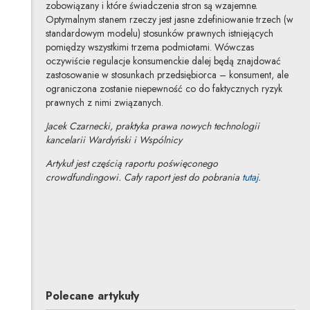
zobowiązany i które świadczenia stron są wzajemne.
Optymalnym stanem rzeczy jest jasne zdefiniowanie trzech (w
standardowym modelu) stosunków prawnych istniejących
pomiędzy wszystkimi trzema podmiotami. Wówczas
oczywiście regulacje konsumenckie dalej będą znajdować
zastosowanie w stosunkach przedsiębiorca – konsument, ale
ograniczona zostanie niepewność co do faktycznych ryzyk
prawnych z nimi związanych.
Jacek Czarnecki, praktyka prawa nowych technologii
kancelarii Wardyński i Wspólnicy
Artykuł jest częścią raportu poświęconego
Uwaga, link 
crowdfundingowi. Cały raport jest do pobrania
tutaj
.
Jacek Czarnecki
Inne tego autora
Polecane artykuły