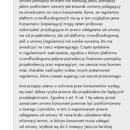
umowy pomiędzy stronami nie wskazują jasno, pomiędzy
jakimi podmiotami zawarty jest stosunek umowny polegający
na świadczeniu na rzecz konsumenta. Bywa, że regulaminy
platform crowdfundingowych nie są w tym względzie jasne.
Konsumenci (wspierający) mogą zatem próbować
wykorzystać przysługujące im prawo odstąpienia od umowy
nie od projektodawcy, ale od platformy crowdfundingowej,
jeśli z umowy (regulaminu) nie wynika wyraźnie, kto ma
świadczyć na rzecz wspierającego. Często spotykane
w regulaminach zastrzeżenie, zgodnie z którym platforma
crowdfundingowa jedynie pośredniczy finansowo pomiędzy
projektodawcą oraz wspierającym, nie zawsze musi bowiem
mieć charakter nadrzędny wobec innych postanowień
regulaminu, które czasem sugerują coś wprost przeciwnego.
Inne przepisy ustawy o ochronie praw konsumentów wydają
się nieść dalsze ryzyka prawne dla projektodawców będących
przedsiębiorcami. Zgodnie z art. 9 ust. 1 tej ustawy przed
zawarciem umowy konsument powinien być poinformowany
o szeregu czynników, w tym o wspomnianym prawie
odstąpienia od umowy. W razie braku udzielenia takiej
informacji termin, w którym konsument może odstąpić
od umowy, wydłuża się do 3 miesięcy. Jeszcze bardziej