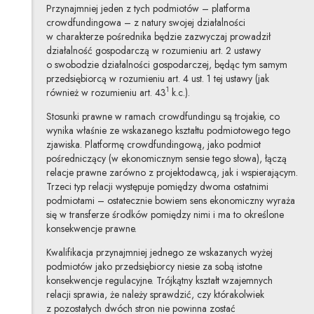
Przynajmniej jeden z tych podmiotów – platforma
crowdfundingowa – z natury swojej działalności
w charakterze pośrednika będzie zazwyczaj prowadził
działalność gospodarczą w rozumieniu art. 2 ustawy
o swobodzie działalności gospodarczej, będąc tym samym
przedsiębiorcą w rozumieniu art. 4 ust. 1 tej ustawy (jak
1
również w rozumieniu art. 43
k.c.).
Stosunki prawne w ramach crowdfundingu są trojakie, co
wynika właśnie ze wskazanego kształtu podmiotowego tego
zjawiska. Platformę crowdfundingową, jako podmiot
pośredniczący (w ekonomicznym sensie tego słowa), łączą
relacje prawne zarówno z projektodawcą, jak i wspierającym.
Trzeci typ relacji występuje pomiędzy dwoma ostatnimi
podmiotami – ostatecznie bowiem sens ekonomiczny wyraża
się w transferze środków pomiędzy nimi i ma to określone
konsekwencje prawne.
Kwalifikacja przynajmniej jednego ze wskazanych wyżej
podmiotów jako przedsiębiorcy niesie za sobą istotne
konsekwencje regulacyjne. Trójkątny kształt wzajemnych
relacji sprawia, że należy sprawdzić, czy którakolwiek
z pozostałych dwóch stron nie powinna zostać