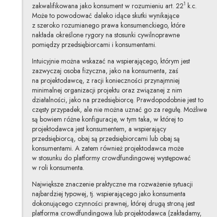
1
zakwalifikowana jako konsument w rozumieniu art. 22
k.c.
Może to powodować daleko idące skutki wynikające
z szeroko rozumianego prawa konsumenckiego, które
nakłada określone rygory na stosunki cywilnoprawne
pomiędzy przedsiębiorcami i konsumentami.
Intuicyjnie można wskazać na wspierającego, którym jest
zazwyczaj osoba fizyczna, jako na konsumenta, zaś
na projektodawcę, z racji konieczności przynajmniej
minimalnej organizacji projektu oraz związanej z nim
działalności, jako na przedsiębiorcę. Prawdopodobnie jest to
częsty przypadek, ale nie można uznać go za regułę. Możliwe
są bowiem różne konfiguracje, w tym taka, w której to
projektodawca jest konsumentem, a wspierający
przedsiębiorcą, obaj są przedsiębiorcami lub obaj są
konsumentami. A zatem również projektodawca może
w stosunku do platformy crowdfundingowej występować
w roli konsumenta.
Największe znaczenie praktyczne ma rozważenie sytuacji
najbardziej typowej, tj. wspierającego jako konsumenta
dokonującego czynności prawnej, której drugą stroną jest
platforma crowdfundingowa lub projektodawca (zakładamy,