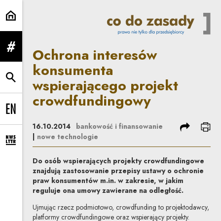
Ochrona interesów konsumenta w
Ochrona interesów
rozwiń menu
konsumenta
wspierającego projekt
rozwiń wyszukiwarkę
crowdfundingowy
Change language to EN
podziel się
dru
16.10.2014
bankowość i finansowanie
|
nowe technologie
rozwiń formularz zapisu na newsletter
Do osób wspierających projekty crowdfundingowe
znajdują zastosowanie przepisy ustawy o ochronie
praw konsumentów m.in. w zakresie, w jakim
reguluje ona umowy zawierane na odległość.
Ujmując rzecz podmiotowo, crowdfunding to projektodawcy,
platformy crowdfundingowe oraz wspierający projekty.