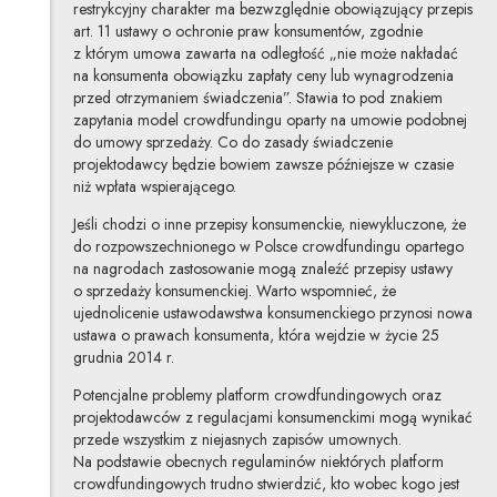
restrykcyjny charakter ma bezwzględnie obowiązujący przepis
art. 11 ustawy o ochronie praw konsumentów, zgodnie
z którym umowa zawarta na odległość „nie może nakładać
na konsumenta obowiązku zapłaty ceny lub wynagrodzenia
przed otrzymaniem świadczenia”. Stawia to pod znakiem
zapytania model crowdfundingu oparty na umowie podobnej
do umowy sprzedaży. Co do zasady świadczenie
projektodawcy będzie bowiem zawsze późniejsze w czasie
niż wpłata wspierającego.
Jeśli chodzi o inne przepisy konsumenckie, niewykluczone, że
do rozpowszechnionego w Polsce crowdfundingu opartego
na nagrodach zastosowanie mogą znaleźć przepisy ustawy
o sprzedaży konsumenckiej. Warto wspomnieć, że
ujednolicenie ustawodawstwa konsumenckiego przynosi nowa
ustawa o prawach konsumenta, która wejdzie w życie 25
grudnia 2014 r.
Potencjalne problemy platform crowdfundingowych oraz
projektodawców z regulacjami konsumenckimi mogą wynikać
przede wszystkim z niejasnych zapisów umownych.
Na podstawie obecnych regulaminów niektórych platform
crowdfundingowych trudno stwierdzić, kto wobec kogo jest