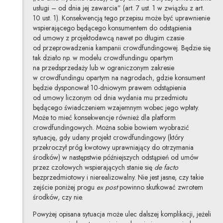
usługi – od dnia jej zawarcia” (art. 7 ust. 1 w związku z art.
10 ust. 1). Konsekwencją tego przepisu może być uprawnienie
wspierającego będącego konsumentem do odstąpienia
od umowy z projektodawcą nawet po długim czasie
od przeprowadzenia kampanii crowdfundingowej. Będzie się
tak działo np. w modelu crowdfundingu opartym
na przedsprzedaży lub w ograniczonym zakresie
w crowdfundingu opartym na nagrodach, gdzie konsument
będzie dysponował 10-dniowym prawem odstąpienia
od umowy liczonym od dnia wydania mu przedmiotu
będącego świadczeniem wzajemnym wobec jego wpłaty.
Może to mieć konsekwencje również dla platform
crowdfundingowych. Można sobie bowiem wyobrazić
sytuację, gdy udany projekt crowdfundingowy (który
przekroczył próg kwotowy uprawniający do otrzymania
środków) w następstwie późniejszych odstąpień od umów
przez czołowych wspierających stanie się
de facto
bezprzedmiotowy i nierealizowalny. Nie jest jasne, czy takie
zejście poniżej progu
ex post
powinno skutkować zwrotem
środków, czy nie.
Powyżej opisana sytuacja może ulec dalszej komplikacji, jeżeli