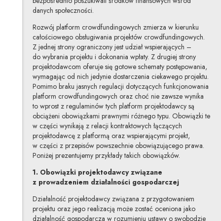
bezpośrednio poszukiwali środków finansowych wśród
danych społeczności.
Rozwój platform crowdfundingowych zmierza w kierunku
całościowego obsługiwania projektów crowdfundingowych.
Z jednej strony ograniczony jest udział wspierających –
do wybrania projektu i dokonania wpłaty. Z drugiej strony
projektodawcom oferuje się gotowe schematy postępowania,
wymagając od nich jedynie dostarczenia ciekawego projektu.
Pomimo braku jasnych regulacji dotyczących funkcjonowania
platform crowdfundingowych oraz choć nie zawsze wynika
to wprost z regulaminów tych platform projektodawcy są
obciążeni obowiązkami prawnymi różnego typu. Obowiązki te
w części wynikają z relacji kontraktowych łączących
projektodawcę z platformą oraz wspierającymi projekt,
w części z przepisów powszechnie obowiązującego prawa.
Poniżej prezentujemy przykłady takich obowiązków.
1. Obowiązki projektodawcy związane
z prowadzeniem działalności gospodarczej
Działalność projektodawcy związana z przygotowaniem
projektu oraz jego realizacją może zostać oceniona jako
działalność gospodarcza w rozumieniu ustawy o swobodzie