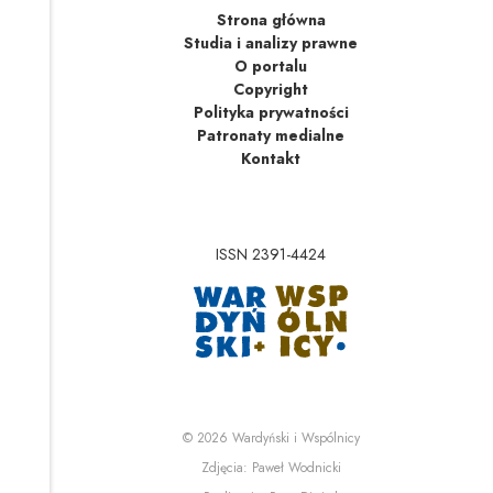
Strona główna
Studia i analizy prawne
O portalu
Copyright
Polityka prywatności
Patronaty medialne
Kontakt
ISSN 2391-4424
Uwaga, link zostanie 
Uwaga, link zostanie o
© 2026
Wardyński i Wspólnicy
Uwaga, link zostanie otwa
Zdjęcia:
Paweł Wodnicki