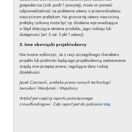
gospodarcza (zob. punkt 1 powyżej), może on ponieść
odpowiedzialność na podstawie ustawy o przeciwdziałaniu
nieuczciwym praktykom. Na gruncie tej ustawy nieuczciwą
praktyką rynkową może być np. działanie wprowadzające
w błąd dotyczące istnienia produktu, jego rodzaju lub
dostępności (art. 5 ust. 3 pkt 1 ustawy).
5. Inne obowiązki projektodawcy
Nie można wykluczyć, że z racji szczególnego charakteru
projektu lub podmiotu będącego projektodawcą zastosowanie
znajdą inne przepisy prawa, regulujące dany rodzaj
działalności.
Jacek Czarnecki,
praktyka prawa nowych technologii
kancelarii Wardyński i Wspólnicy
Artykuł jest częścią raportu poświęconego
Uwaga, link 
crowdfundingowi. Cały raport jest do pobrania
tutaj
.
Jacek Czarnecki
Inne tego autora