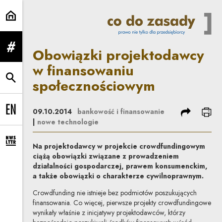
Obowiązki projektodawcy w fina
Obowiązki projektodawcy
rozwiń menu
w finansowaniu
społecznościowym
rozwiń wyszukiwarkę
podziel się
dru
09.10.2014
bankowość i finansowanie
Change language to EN
|
nowe technologie
rozwiń formularz zapisu na newsletter
Na projektodawcy w projekcie crowdfundingowym
ciążą obowiązki związane z prowadzeniem
działalności gospodarczej, prawem konsumenckim,
a także obowiązki o charakterze cywilnoprawnym.
Crowdfunding nie istnieje bez podmiotów poszukujących
finansowania. Co więcej, pierwsze projekty crowdfundingowe
wynikały właśnie z inicjatywy projektodawców, którzy