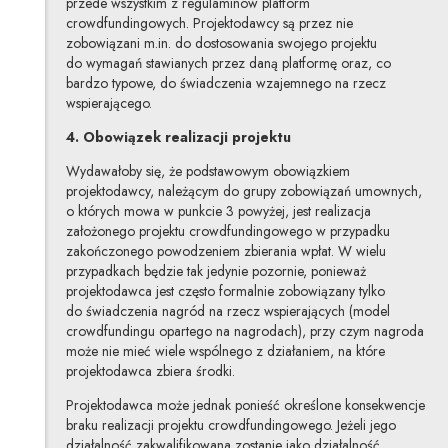
przede wszystkim z regulaminów platform
crowdfundingowych. Projektodawcy są przez nie
zobowiązani m.in. do dostosowania swojego projektu
do wymagań stawianych przez daną platformę oraz, co
bardzo typowe, do świadczenia wzajemnego na rzecz
wspierającego.
4. Obowiązek realizacji projektu
Wydawałoby się, że podstawowym obowiązkiem
projektodawcy, należącym do grupy zobowiązań umownych,
o których mowa w punkcie 3 powyżej, jest realizacja
założonego projektu crowdfundingowego w przypadku
zakończonego powodzeniem zbierania wpłat. W wielu
przypadkach będzie tak jedynie pozornie, ponieważ
projektodawca jest często formalnie zobowiązany tylko
do świadczenia nagród na rzecz wspierających (model
crowdfundingu opartego na nagrodach), przy czym nagroda
może nie mieć wiele wspólnego z działaniem, na które
projektodawca zbiera środki.
Projektodawca może jednak ponieść określone konsekwencje
braku realizacji projektu crowdfundingowego. Jeżeli jego
działalność zakwalifikowana zostanie jako działalność