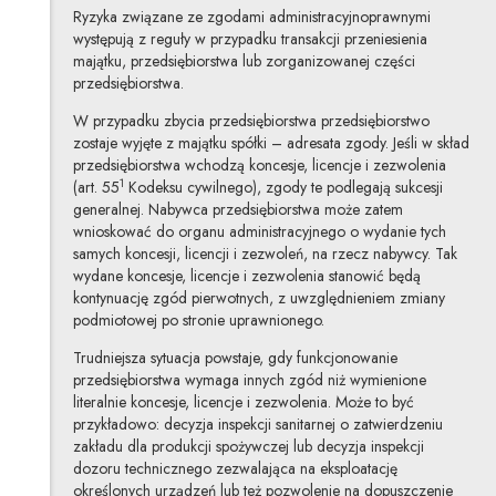
Ryzyka związane ze zgodami administracyjnoprawnymi
występują z reguły w przypadku transakcji przeniesienia
majątku, przedsiębiorstwa lub zorganizowanej części
przedsiębiorstwa.
W przypadku zbycia przedsiębiorstwa przedsiębiorstwo
zostaje wyjęte z majątku spółki – adresata zgody. Jeśli w skład
przedsiębiorstwa wchodzą koncesje, licencje i zezwolenia
1
(art. 55
Kodeksu cywilnego), zgody te podlegają sukcesji
generalnej. Nabywca przedsiębiorstwa może zatem
wnioskować do organu administracyjnego o wydanie tych
samych koncesji, licencji i zezwoleń, na rzecz nabywcy. Tak
wydane koncesje, licencje i zezwolenia stanowić będą
kontynuację zgód pierwotnych, z uwzględnieniem zmiany
podmiotowej po stronie uprawnionego.
Trudniejsza sytuacja powstaje, gdy funkcjonowanie
przedsiębiorstwa wymaga innych zgód niż wymienione
literalnie koncesje, licencje i zezwolenia. Może to być
przykładowo: decyzja inspekcji sanitarnej o zatwierdzeniu
zakładu dla produkcji spożywczej lub decyzja inspekcji
dozoru technicznego zezwalająca na eksploatację
określonych urządzeń lub też pozwolenie na dopuszczenie