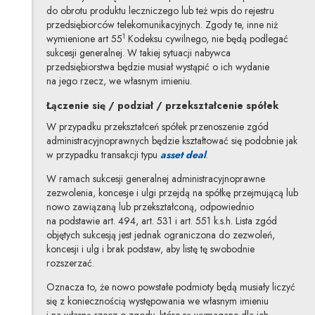
do obrotu produktu leczniczego lub też wpis do rejestru
przedsiębiorców telekomunikacyjnych. Zgody te, inne niż
1
wymienione art 55
Kodeksu cywilnego, nie będą podlegać
sukcesji generalnej. W takiej sytuacji nabywca
przedsiębiorstwa będzie musiał wystąpić o ich wydanie
na jego rzecz, we własnym imieniu.
Łączenie się / podział / przekształcenie spółek
W przypadku przekształceń spółek przenoszenie zgód
administracyjnoprawnych będzie kształtować się podobnie jak
Uwaga, link zostanie 
w przypadku transakcji typu
asset deal
.
W ramach sukcesji generalnej administracyjnoprawne
zezwolenia, koncesje i ulgi przejdą na spółkę przejmującą lub
nowo zawiązaną lub przekształconą, odpowiednio
na podstawie art. 494, art. 531 i art. 551 k.s.h. Lista zgód
objętych sukcesją jest jednak ograniczona do zezwoleń,
koncesji i ulg i brak podstaw, aby listę tę swobodnie
rozszerzać.
Oznacza to, że nowo powstałe podmioty będą musiały liczyć
się z koniecznością występowania we własnym imieniu
i na własną rzecz o zgody, które są wymagane dla ich