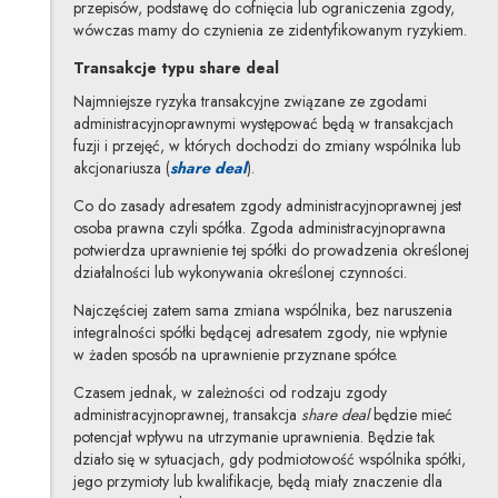
przepisów, podstawę do cofnięcia lub ograniczenia zgody,
wówczas mamy do czynienia ze zidentyfikowanym ryzykiem.
Transakcje typu share deal
Najmniejsze ryzyka transakcyjne związane ze zgodami
administracyjnoprawnymi występować będą w transakcjach
fuzji i przejęć, w których dochodzi do zmiany wspólnika lub
Uwaga, link zostanie otwarty w 
akcjonariusza (
share deal
).
Co do zasady adresatem zgody administracyjnoprawnej jest
osoba prawna czyli spółka. Zgoda administracyjnoprawna
potwierdza uprawnienie tej spółki do prowadzenia określonej
działalności lub wykonywania określonej czynności.
Najczęściej zatem sama zmiana wspólnika, bez naruszenia
integralności spółki będącej adresatem zgody, nie wpłynie
w żaden sposób na uprawnienie przyznane spółce.
Czasem jednak, w zależności od rodzaju zgody
administracyjnoprawnej, transakcja
share deal
będzie mieć
potencjał wpływu na utrzymanie uprawnienia. Będzie tak
działo się w sytuacjach, gdy podmiotowość wspólnika spółki,
jego przymioty lub kwalifikacje, będą miały znaczenie dla