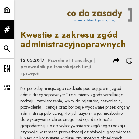
Kwestie z zakresu zgód administ
Kwestie z zakresu zgód
rozwiń menu
administracyjnoprawnych
rozwiń wyszukiwarkę
podziel się
dru
12.05.2017
Przedmiot transakcji
|
przewodnik po transakcjach fuzji
Change language to EN
i przejęć
Na potrzeby niniejszego rozdziału pod pojęciem „zgód
rozwiń formularz zapisu na newsletter
administracyjnoprawnych” rozumiemy zgody wszelkiego
rodzaju, zatwierdzenia, wpisy do rejestrów, zezwolenia,
pozwolenia, licencje oraz koncesje wydawane przez organy
administracji publicznej, których uzyskanie jest niezbędne
do wykonywania określonego rodzaju działalności
gospodarczej lub do wykonywania szczególnego rodzaju
czynności w ramach prowadzonej działalności gospodarczej
lub też do korzystania w określony sposób z określonych