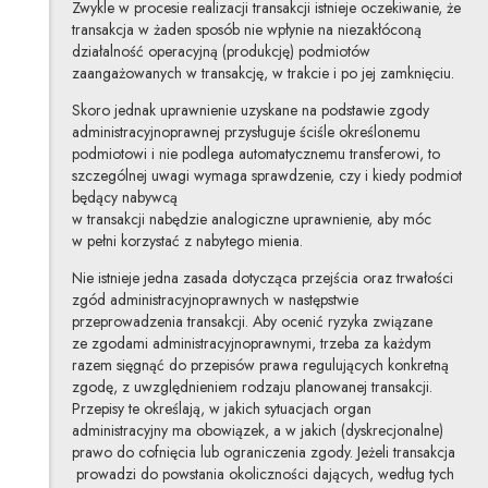
Zwykle w procesie realizacji transakcji istnieje oczekiwanie, że
transakcja w żaden sposób nie wpłynie na niezakłóconą
działalność operacyjną (produkcję) podmiotów
zaangażowanych w transakcję, w trakcie i po jej zamknięciu.
Skoro jednak uprawnienie uzyskane na podstawie zgody
administracyjnoprawnej przysługuje ściśle określonemu
podmiotowi i nie podlega automatycznemu transferowi, to
szczególnej uwagi wymaga sprawdzenie, czy i kiedy podmiot
będący nabywcą
w transakcji nabędzie analogiczne uprawnienie, aby móc
w pełni korzystać z nabytego mienia.
Nie istnieje jedna zasada dotycząca przejścia oraz trwałości
zgód administracyjnoprawnych w następstwie
przeprowadzenia transakcji. Aby ocenić ryzyka związane
ze zgodami administracyjnoprawnymi, trzeba za każdym
razem sięgnąć do przepisów prawa regulujących konkretną
zgodę, z uwzględnieniem rodzaju planowanej transakcji.
Przepisy te określają, w jakich sytuacjach organ
administracyjny ma obowiązek, a w jakich (dyskrecjonalne)
prawo do cofnięcia lub ograniczenia zgody. Jeżeli transakcja
prowadzi do powstania okoliczności dających, według tych