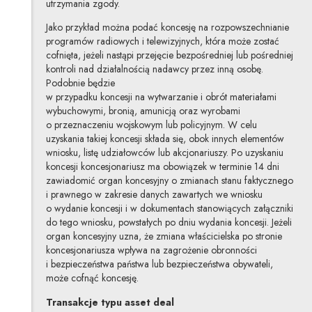
utrzymania zgody.
Jako przykład można podać koncesję na rozpowszechnianie
programów radiowych i telewizyjnych, która może zostać
cofnięta, jeżeli nastąpi przejęcie bezpośredniej lub pośredniej
kontroli nad działalnością nadawcy przez inną osobę.
Podobnie będzie
w przypadku koncesji na wytwarzanie i obrót materiałami
wybuchowymi, bronią, amunicją oraz wyrobami
o przeznaczeniu wojskowym lub policyjnym. W celu
uzyskania takiej koncesji składa się, obok innych elementów
wniosku, listę udziałowców lub akcjonariuszy. Po uzyskaniu
koncesji koncesjonariusz ma obowiązek w terminie 14 dni
zawiadomić organ koncesyjny o zmianach stanu faktycznego
i prawnego w zakresie danych zawartych we wniosku
o wydanie koncesji i w dokumentach stanowiących załączniki
do tego wniosku, powstałych po dniu wydania koncesji. Jeżeli
organ koncesyjny uzna, że zmiana właścicielska po stronie
koncesjonariusza wpływa na zagrożenie obronności
i bezpieczeństwa państwa lub bezpieczeństwa obywateli,
może cofnąć koncesję.
Transakcje typu asset deal