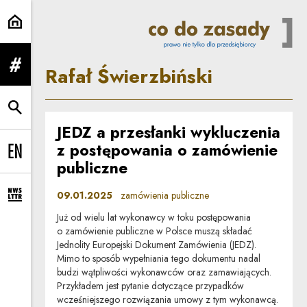
Rafał Świerzbiński | Co do zasad
Rafał Świerzbiński
rozwiń menu
rozwiń wyszukiwarkę
JEDZ a przesłanki wykluczenia
z postępowania o zamówienie
Change language to EN
publiczne
09.01.2025
zamówienia publiczne
rozwiń formularz zapisu na newsletter
Już od wielu lat wykonawcy w toku postępowania
o zamówienie publiczne w Polsce muszą składać
Jednolity Europejski Dokument Zamówienia (JEDZ).
Mimo to sposób wypełniania tego dokumentu nadal
budzi wątpliwości wykonawców oraz zamawiających.
Przykładem jest pytanie dotyczące przypadków
wcześniejszego rozwiązania umowy z tym wykonawcą.